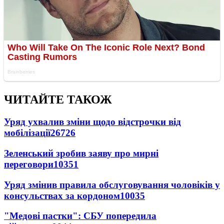
ЧИТАЙТЕ ТАКОЖ
Уряд ухвалив зміни щодо відстрочки від
мобілізації
26726
Зеленський зробив заяву про мирні
переговори
10351
Уряд змінив правила обслуговування чоловіків у
консульствах за кордоном
10035
"Медові пастки": СБУ попередила