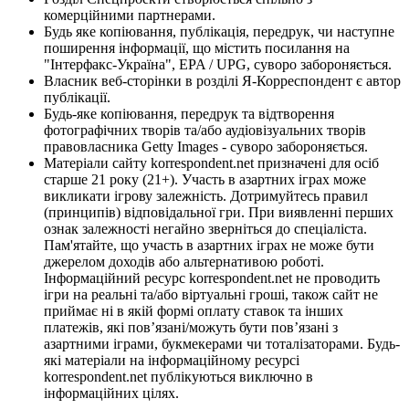
комерційними партнерами.
Будь яке копіювання, публікація, передрук, чи наступне
поширення інформації, що містить посилання на
"Інтерфакс-Україна", EPA / UPG, суворо забороняється.
Власник веб-сторінки в розділі Я-Корреспондент є автор
публікації.
Будь-яке копіювання, передрук та відтворення
фотографічних творів та/або аудіовізуальних творів
правовласника Getty Images - суворо забороняється.
Матеріали сайту korrespondent.net призначені для осіб
старше 21 року (21+). Участь в азартних іграх може
викликати ігрову залежність. Дотримуйтесь правил
(принципів) відповідальної гри. При виявленні перших
ознак залежності негайно зверніться до спеціаліста.
Пам'ятайте, що участь в азартних іграх не може бути
джерелом доходів або альтернативою роботі.
Інформаційний ресурс korrespondent.net не проводить
ігри на реальні та/або віртуальні гроші, також сайт не
приймає ні в якій формі оплату ставок та інших
платежів, які пов’язані/можуть бути пов’язані з
азартними іграми, букмекерами чи тоталізаторами. Будь-
які матеріали на інформаційному ресурсі
korrespondent.net публікуються виключно в
інформаційних цілях.