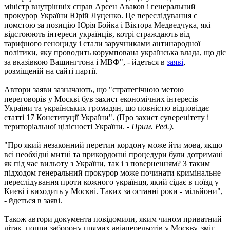
міністр внутрішніх справ Арсен Аваков і генеральний
прокурор України Юрій Луценко. Це переслідування є
помстою за позицію Юрія Бойка і Віктора Медведчука, які
відстоюють інтереси українців, котрі страждають від
тарифного геноциду і стали заручниками антинародної
політики, яку проводить корумпована українська влада, що діє
за вказівкою Вашингтона і МВФ", - йдеться в
заяві
,
розміщеній на сайті партії.
Автори заяви зазначають, що "стратегічною метою
переговорів у Москві був захист економічних інтересів
України та українських громадян, що повністю відповідає
статті 17 Конституції України". (Про захист суверенітету і
територіальної цілісності України. -
Прим. Ред.).
"Про який незаконний перетин кордону може йти мова, якщо
всі необхідні митні та прикордонні процедури були дотримані
як під час вильоту з України, так і з поверненням? З таким
підходом генеральний прокурор може починати кримінальне
переслідування проти кожного українця, який сідає в поїзд у
Києві і виходить у Москві. Таких за останні роки - мільйони",
- йдеться в заяві.
Також автори документа повідомили, яким чином приватний
літак, попри заборону прямих авіаперельотів у Москву, зміг