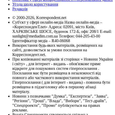
Угода щодо користування
Редакція
© 2000-2026, Korrespondent.net
Суб'єкт у сфері онлайн-медіа Назва онлайн-медіа –
«КореспонденТ.net» Адреса: 02091, місто Київ,
ХАРКІВСЬКЕ ШОСЕ, будинок 172-Б, офіс 208/1 E-mail:
sunlight@mediadim.com.ua
Телефон: 044-205-43-00
Ідентифікатор медіа – R40-06068
Використання будь-яких матеріалів, розміщених на
сайті, дозволяється за умови посилання на
Корреспондент.net.
При копіюванні матеріалів зі сторінки « Новини України
і світу» , для інтернет - видань - обов'язкове пряме
відкрите для пошукових систем гіперпосилання .
Посилання має бути розміщена в незалежності від
повного або часткового використання матеріалів.
Гіперпосилання ( для інтернет - видань) - повинна бути
розміщена в підзаголовку або в першому абзаці
матеріалу.
Новини з позначками "Думка", "Експертиза", "Заява",
"Регіони", "Гроші", "Влада", "Вибори", "Тест-драйв",
"Спецпроекти", "Промо" публікуються на правах
реклами.
Розділ Спецпроекти створюється спільно з