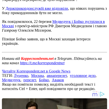
У
Держприкордонслужбі вже відповіли
, що ніяких порушень з
боку прикордонників бути не могло.
Як повідомлялося, 22 березня
Медведчук і Бойко зустрілися в
Москві
з прем'єр-міністром РФ Дмитром Медведєвим і главою
Газпрому
Олексієм Міллером.
Пізніше Бойко заявив, що в Москві захищав інтереси
українців.
Новини від
Корреспондент.net
в Telegram. Підписуйтесь на
наш канал
https://t.me/korrespondentnet
Читайте Korrespondent.net в Google News
ТЕГИ:
Луценко
,
Москва
,
авиаперелет
,
уголовное дело
,
Медведчук
,
перелет
,
Бойко
,
Аваков
Якщо ви помітили помилку, виділіть необхідний текст і
натисніть Ctrl + Enter, щоб повідомити про це редакцію.