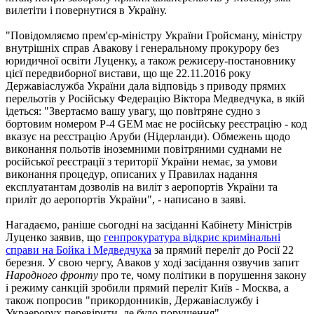
вилетіти і повернутися в Україну.
"Повідомляємо прем'єр-міністру України Гройсману, міністру
внутрішніх справ Авакову і генеральному прокурору без
юридичної освіти Луценку, а також режисеру-постановнику
цієї передвиборної вистави, що ще 22.11.2016 року
Державіаслужба України дала відповідь з приводу прямих
перельотів у Російську Федерацію Віктора Медведчука, в якій
ідеться: "Звертаємо вашу увагу, що повітряне судно з
бортовим номером P-4 GEM має не російську реєстрацію - код
вказує на реєстрацію Аруби (Нідерланди). Обмежень щодо
виконання польотів іноземними повітряними суднами не
російської реєстрації з території України немає, за умови
виконання процедур, описаних у Правилах надання
експлуатантам дозволів на виліт з аеропортів України та
приліт до аеропортів України", - написано в заяві.
Нагадаємо, раніше сьогодні на засіданні Кабінету Міністрів
Луценко заявив, що
генпрокуратура відкриє кримінальні
справи на Бойка і Медведчука
за прямий переліт до Росії 22
березня. У свою чергу, Аваков у ході засідання озвучив запит
Народного фронту
про те, чому політики в порушення закону
і режиму санкцій зробили прямий переліт Київ - Москва, а
також попросив "прикордонників, Державіаслужбу і
Украерорух перевірити, де було порушення".