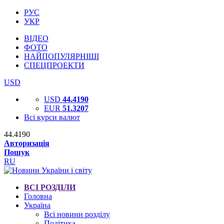
РУС
УКР
ВІДЕО
ФОТО
НАЙПОПУЛЯРНІШІ
СПЕЦПРОЕКТИ
USD
USD
44.4190
EUR
51.3207
Всі курси валют
44.4190
Авторизація
Пошук
RU
ВСІ РОЗДІЛИ
Головна
Україна
Всі новини розділу
Політика