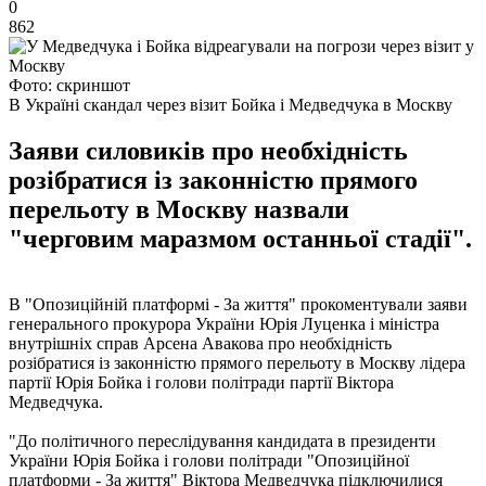
0
862
Фото: скриншот
В Україні скандал через візит Бойка і Медведчука в Москву
Заяви силовиків про необхідність
розібратися із законністю прямого
перельоту в Москву назвали
"черговим маразмом останньої стадії".
В "Опозиційній платформі - За життя" прокоментували заяви
генерального прокурора України Юрія Луценка і міністра
внутрішніх справ Арсена Авакова про необхідність
розібратися із законністю прямого перельоту в Москву лідера
партії Юрія Бойка і голови політради партії Віктора
Медведчука.
"До політичного переслідування кандидата в президенти
України Юрія Бойка і голови політради "Опозиційної
платформи - За життя" Віктора Медведчука підключилися