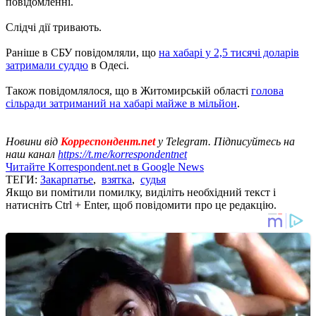
повідомленні.
Слідчі дії тривають.
Раніше в СБУ повідомляли, що
на хабарі у 2,5 тисячі доларів
затримали суддю
в Одесі.
Також повідомлялося, що в Житомирській області
голова
сільради затриманий на хабарі майже в мільйон
.
Новини від
Корреспондент.net
у Telegram. Підписуйтесь на
наш канал
https://t.me/korrespondentnet
Читайте Korrespondent.net в Google News
ТЕГИ:
Закарпатье
,
взятка
,
судья
Якщо ви помітили помилку, виділіть необхідний текст і
натисніть Ctrl + Enter, щоб повідомити про це редакцію.