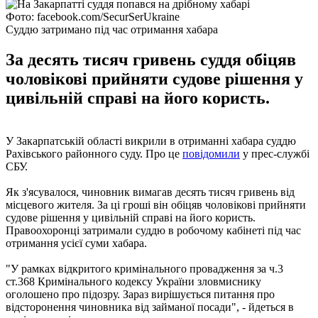
Фото: facebook.com/SecurSerUkraine
Суддю затримано під час отримання хабара
За десять тисяч гривень суддя обіцяв
чоловікові прийняти судове рішення у
цивільній справі на його користь.
У Закарпатській області викрили в отриманні хабара суддю
Рахівського районного суду. Про це
повідомили
у прес-службі
СБУ.
Як з'ясувалося, чиновник вимагав десять тисяч гривень від
місцевого жителя. За ці гроші він обіцяв чоловікові прийняти
судове рішення у цивільній справі на його користь.
Правоохоронці затримали суддю в робочому кабінеті під час
отримання усієї суми хабара.
"У рамках відкритого кримінального провадження за ч.3
ст.368 Кримінального кодексу України зловмиснику
оголошено про підозру. Зараз вирішується питання про
відсторонення чиновника від займаної посади", - йдеться в