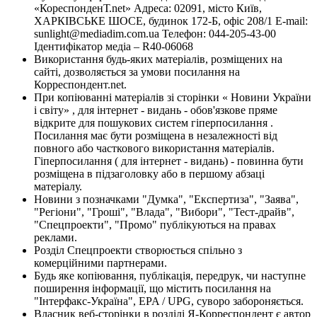
«КореспонденТ.net» Адреса: 02091, місто Київ,
ХАРКІВСЬКЕ ШОСЕ, будинок 172-Б, офіс 208/1 E-mail:
sunlight@mediadim.com.ua
Телефон: 044-205-43-00
Ідентифікатор медіа – R40-06068
Використання будь-яких матеріалів, розміщених на
сайті, дозволяється за умови посилання на
Корреспондент.net.
При копіюванні матеріалів зі сторінки « Новини України
і світу» , для інтернет - видань - обов'язкове пряме
відкрите для пошукових систем гіперпосилання .
Посилання має бути розміщена в незалежності від
повного або часткового використання матеріалів.
Гіперпосилання ( для інтернет - видань) - повинна бути
розміщена в підзаголовку або в першому абзаці
матеріалу.
Новини з позначками "Думка", "Експертиза", "Заява",
"Регіони", "Гроші", "Влада", "Вибори", "Тест-драйв",
"Спецпроекти", "Промо" публікуються на правах
реклами.
Розділ Спецпроекти створюється спільно з
комерційними партнерами.
Будь яке копіювання, публікація, передрук, чи наступне
поширення інформації, що містить посилання на
"Інтерфакс-Україна", EPA / UPG, суворо забороняється.
Власник веб-сторінки в розділі Я-Корреспондент є автор