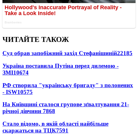
ЧИТАЙТЕ ТАКОЖ
Суд обрав запобіжний захід Стефанішиній
22185
Україна поставила Путіна перед дилемою -
ЗМІ
10674
РФ створила "українську бригаду" з полонених
- ISW
10575
На Київщині сталося групове зґвалтування 21-
річної дівчини
7868
Стало відомо, в якій області найбільше
скаржаться на ТЦК
7591