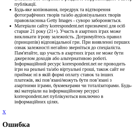
публікації.
Будь-яке копіювання, передрук та відтворення
фотографічних творів та/або аудіовізуальних творів
правовласника Getty Images - суворо забороняється.
Матеріали сайту korrespondent.net призначені для осіб
старше 21 року (21+). Участь в азартних іграх може
викликати ігрову залежність. Дотримуйтесь правил
(принципів) відповідальної гри. При виявленні перших
ознак залежності негайно зверніться до спеціаліста.
Пам'ятайте, що участь в азартних іграх не може бути
джерелом доходів або альтернативою роботі.
Інформаційний ресурс korrespondent.net не проводить
ігри на реальні та/або віртуальні гроші, також сайт не
приймає ні в якій формі оплату ставок та інших
платежів, які пов’язані/можуть бути пов’язані з
азартними іграми, букмекерами чи тоталізаторами. Будь-
які матеріали на інформаційному ресурсі
korrespondent.net публікуються виключно в
інформаційних цілях.
X
Ошибка