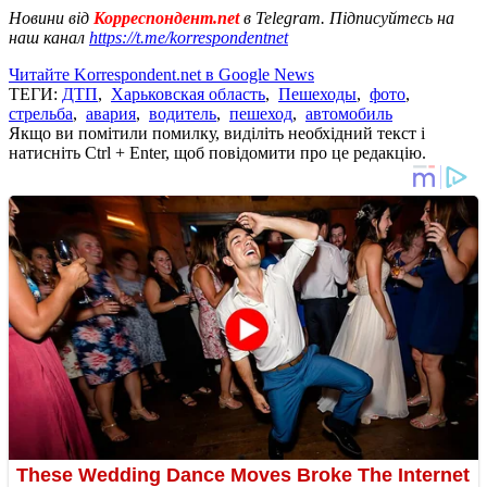
Новини від
Корреспондент.net
в Telegram. Підписуйтесь на
наш канал
https://t.me/korrespondentnet
Читайте Korrespondent.net в Google News
ТЕГИ:
ДТП
,
Харьковская область
,
Пешеходы
,
фото
,
стрельба
,
авария
,
водитель
,
пешеход
,
автомобиль
Якщо ви помітили помилку, виділіть необхідний текст і
натисніть Ctrl + Enter, щоб повідомити про це редакцію.