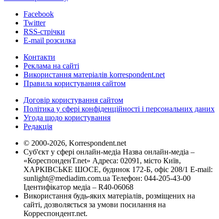
Facebook
Twitter
RSS-стрічки
E-mail розсилка
Контакти
Реклама на сайті
Використання матеріалів korrespondent.net
Правила користування сайтом
Договір користування сайтом
Політика у сфері конфіденційності і персональних даних
Угода щодо користування
Редакція
© 2000-2026, Korrespondent.net
Суб'єкт у сфері онлайн-медіа Назва онлайн-медіа –
«КореспонденТ.net» Адреса: 02091, місто Київ,
ХАРКІВСЬКЕ ШОСЕ, будинок 172-Б, офіс 208/1 E-mail:
sunlight@mediadim.com.ua
Телефон: 044-205-43-00
Ідентифікатор медіа – R40-06068
Використання будь-яких матеріалів, розміщених на
сайті, дозволяється за умови посилання на
Корреспондент.net.