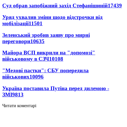
Суд обрав запобіжний захід Стефанішиній
17439
Уряд ухвалив зміни щодо відстрочки від
мобілізації
11501
Зеленський зробив заяву про мирні
переговори
10635
Майора ВСП викрили на "допомозі"
військовому в СЗЧ
10108
"Медові пастки": СБУ попередила
військових
10096
Україна поставила Путіна перед дилемою -
ЗМІ
9813
Читати коментарі