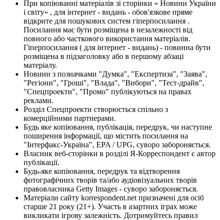
При копіюванні матеріалів зі сторінки « Новини України
і світу» , для інтернет - видань - обов'язкове пряме
відкрите для пошукових систем гіперпосилання .
Посилання має бути розміщена в незалежності від
повного або часткового використання матеріалів.
Гіперпосилання ( для інтернет - видань) - повинна бути
розміщена в підзаголовку або в першому абзаці
матеріалу.
Новини з позначками "Думка", "Експертиза", "Заява",
"Регіони", "Гроші", "Влада", "Вибори", "Тест-драйв",
"Спецпроекти", "Промо" публікуються на правах
реклами.
Розділ Спецпроекти створюється спільно з
комерційними партнерами.
Будь яке копіювання, публікація, передрук, чи наступне
поширення інформації, що містить посилання на
"Інтерфакс-Україна", EPA / UPG, суворо забороняється.
Власник веб-сторінки в розділі Я-Корреспондент є автор
публікації.
Будь-яке копіювання, передрук та відтворення
фотографічних творів та/або аудіовізуальних творів
правовласника Getty Images - суворо забороняється.
Матеріали сайту korrespondent.net призначені для осіб
старше 21 року (21+). Участь в азартних іграх може
викликати ігрову залежність. Дотримуйтесь правил