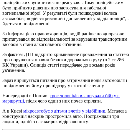
поліцейських зупинитися не реагував... Тому поліцейським
було прийнято рішення про застосування табельної
вогнепальної зброї. У результаті були пошкоджені колеса
автомобіля, водій затриманий і доставлений у відділ поліції", -
йдеться в повідомленні.
За інформацією правоохоронців, водій раніше неодноразово
притягувався до відповідальності за керування транспортним
засобом в стані алкогольного сп'яніння.
За фактом ДТП відкрито кримінальне провадження за статтею
про порушення правил безпеки дорожнього руху (ч.2 ст.286
КК України). Санкція статті передбачає до восьми років
ув'язнення.
Зараз вирішується питання про затримання водія автомобіля і
повідомлення йому про підозру у скоєнні злочину.
Напередодні в Полтаві
троє чоловіків влаштували бійку в
маршрутці,
після чого один з них почав стріляти.
А в Києві
мікроавтобус з дітьми влетів у відбійник
. Металева
конструкція наскрізь простромила авто. Постраждали три
людини, одній з пасажирок відірвало ногу.