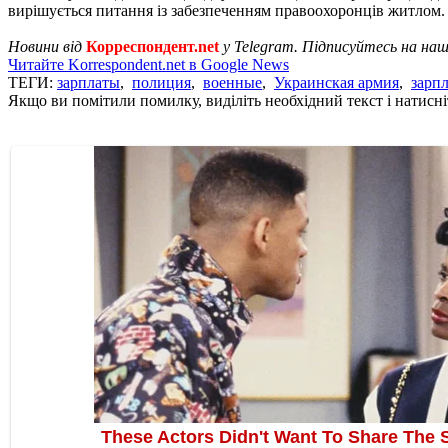
вирішується питання із забезпеченням правоохоронців житлом.
Новини від
Корреспондент.net
у Telegram. Підписуйтесь на на
Читайте Korrespondent.net в Google News
ТЕГИ:
зарплаты
,
полиция
,
военные
,
Украинская армия
,
зарпл
Якщо ви помітили помилку, виділіть необхідний текст і натисніт