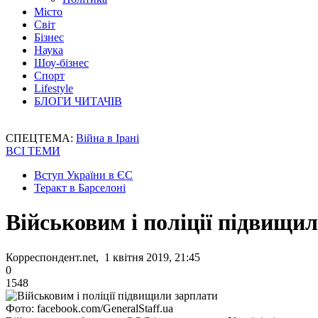
Місто
Світ
Бізнес
Наука
Шоу-бізнес
Спорт
Lifestyle
БЛОГИ ЧИТАЧІВ
СПЕЦТЕМА:
Війна в Ірані
ВСІ ТЕМИ
Вступ України в ЄС
Теракт в Барселоні
Військовим і поліції підвищи
Корреспондент.net, 1 квітня 2019, 21:45
0
1548
Фото: facebook.com/GeneralStaff.ua