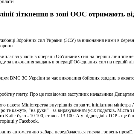
арплати
інії зіткнення в зоні ООС отримають від 
жбовці Збройних сил України (ЗСУ) за виконання ними в березні 2
борони.
иплат за участь в операції Об'єднаних сил на першій лінії зіткнен
у за виконання завдань в операції Об'єднаних сил на першій лін
ям ВМС ЗС України за час виконання бойових завдань в акваторі
робітну плату. Про це повідомив заступник начальника Департам
 пакета Міністерства внутрішніх справ та ініціативи міністра 
о те кажуть, "на руки" - за вирахуванням усіх податків. Міста з 
о Київ: було - 10 100, стало - 13 100. А у підрозділів ТОР - ще бі
сторінці у Facebook.
ання автоматично хабара передбачається тисяча гривень премії. 