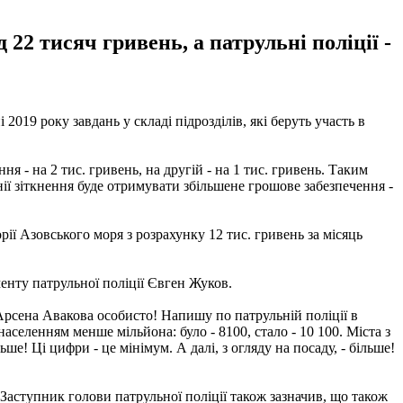
22 тисяч гривень, а патрульні поліції -
019 року завдань у складі підрозділів, які беруть участь в
ня - на 2 тис. гривень, на другій - на 1 тис. гривень. Таким
ії зіткнення буде отримувати збільшене грошове забезпечення -
ї Азовського моря з розрахунку 12 тис. гривень за місяць
енту патрульної поліції Євген Жуков.
Арсена Авакова особисто! Напишу по патрульній поліції в
населенням менше мільйона: було - 8100, стало - 10 100. Міста з
льше! Ці цифри - це мінімум. А далі, з огляду на посаду, - більше!
Заступник голови патрульної поліції також зазначив, що також