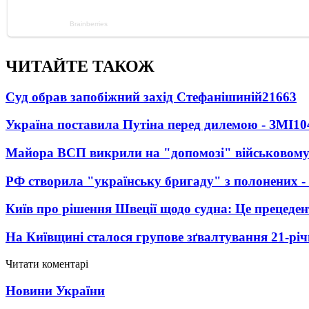
ЧИТАЙТЕ ТАКОЖ
Суд обрав запобіжний захід Стефанішиній
21663
Україна поставила Путіна перед дилемою - ЗМІ
10
Майора ВСП викрили на "допомозі" військовому
РФ створила "українську бригаду" з полонених -
Київ про рішення Швеції щодо судна: Це прецеден
На Київщині сталося групове зґвалтування 21-річ
Читати коментарі
Новини України