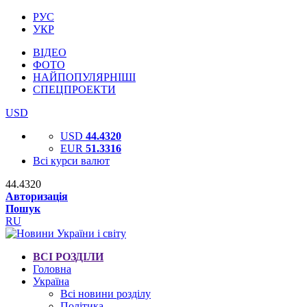
РУС
УКР
ВІДЕО
ФОТО
НАЙПОПУЛЯРНІШІ
СПЕЦПРОЕКТИ
USD
USD
44.4320
EUR
51.3316
Всі курси валют
44.4320
Авторизація
Пошук
RU
ВСІ РОЗДІЛИ
Головна
Україна
Всі новини розділу
Політика