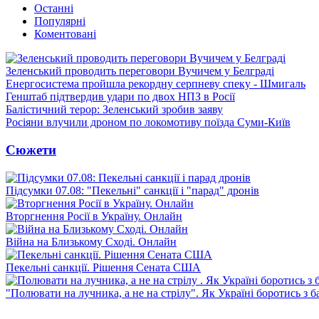
Останні
Популярні
Коментовані
Зеленський проводить переговори Вучичем у Белграді
Енергосистема пройшла рекордну серпневу спеку - Шмигаль
Генштаб підтвердив удари по двох НПЗ в Росії
Балістичний терор: Зеленський зробив заяву
Росіяни влучили дроном по локомотиву поїзда Суми-Київ
Сюжети
Підсумки 07.08: "Пекельні" санкції і "парад" дронів
Вторгнення Росії в Україну. Онлайн
Війна на Близькому Сході. Онлайн
Пекельні санкції. Рішення Сената США
"Полювати на лучника, а не на стрілу". Як Україні боротись з 