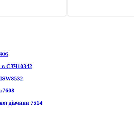
406
 в СЗЧ
10342
 ISW
8532
т
7608
ної дівчини
7514