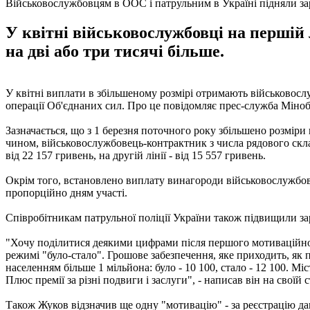
Військовослужбовцям в ООС і патрульним в Україні підняли з
У квітні військовослужбовці на першій л
на дві або три тисячі більше.
У квітні виплати в збільшеному розмірі отримають військовослу
операції Об'єднаних сил. Про це повідомляє прес-служба Міно
Зазначається, що з 1 березня поточного року збільшено розміри в
чином, військовослужбовець-контрактник з числа рядового склад
від 22 157 гривень, на другій лінії - від 15 557 гривень.
Окрім того, встановлено виплату винагороди військовослужбовц
пропорційно дням участі.
Співробітникам патрульної поліції України також підвищили за
"Хочу поділитися деякими цифрами після першого мотиваційного
режимі "було-стало". Грошове забезпечення, яке приходить, як пр
населенням більше 1 мільйона: було - 10 100, стало - 12 100. Міст
Плюс премії за різні подвиги і заслуги", - написав він на своїй 
Також Жуков відзначив ще одну "мотивацію" - за реєстрацію дав