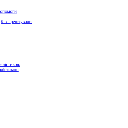
 допомоги
ЦК заарештували
балістикою