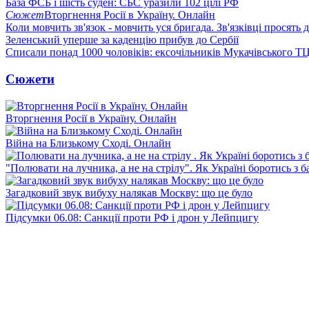
База ФСБ і шість суден: СБС уразили 102 цілі РФ
Сюжет
Вторгнення Росії в Україну. Онлайн
Коли мовчить зв'язок - мовчить уся бригада. Зв'язківці просять
Зеленський уперше за каденцію прибув до Сербії
Списали понад 1000 чоловіків: ексочільників Мукачівського Т
Сюжети
Вторгнення Росії в Україну. Онлайн
Війна на Близькому Сході. Онлайн
"Полювати на лучника, а не на стрілу". Як Україні боротись з 
Загадковий звук вибуху налякав Москву: що це було
Підсумки 06.08: Санкції проти РФ і дрон у Лейпцигу