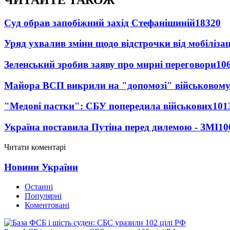
Суд обрав запобіжний захід Стефанішиній
18320
Уряд ухвалив зміни щодо відстрочки від мобілізац
Зеленський зробив заяву про мирні переговори
10
Майора ВСП викрили на "допомозі" військовому
"Медові пастки": СБУ попередила військових
101
Україна поставила Путіна перед дилемою - ЗМІ
10
Читати коментарі
Новини України
Останні
Популярні
Коментовані