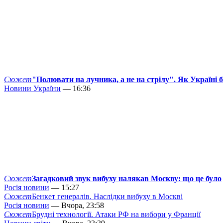
Сюжет
"Полювати на лучника, а не на стрілу". Як Україні 
Новини України
— 16:36
Сюжет
Загадковий звук вибуху налякав Москву: що це було
Росія новини
— 15:27
Сюжет
Бенкет генералів. Наслідки вибуху в Москві
Росія новини
— Вчора, 23:58
Сюжет
Брудні технології. Атаки РФ на вибори у Франції