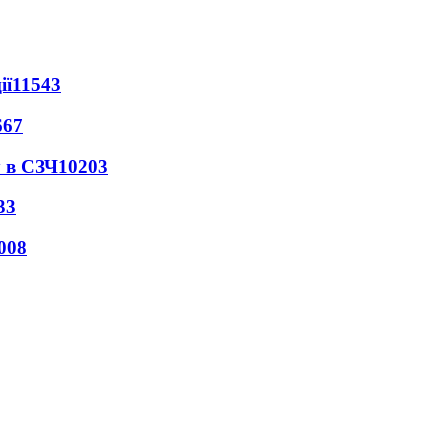
ії
11543
667
 в СЗЧ
10203
33
008