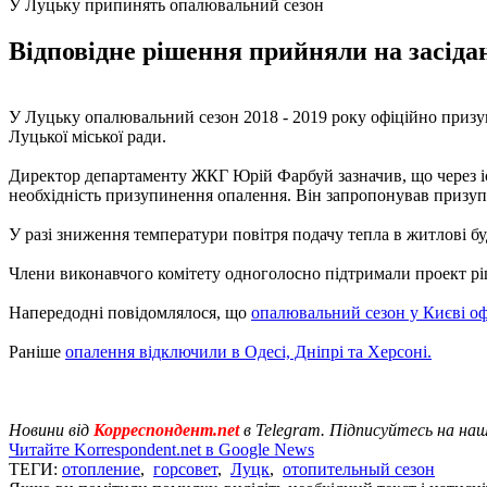
У Луцьку припинять опалювальний сезон
Відповідне рішення прийняли на засідан
У Луцьку опалювальний сезон 2018 - 2019 року офіційно призупи
Луцької міської ради.
Директор департаменту ЖКГ Юрій Фарбуй зазначив, що через іс
необхідність призупинення опалення. Він запропонував призупи
У разі зниження температури повітря подачу тепла в житлові б
Члени виконавчого комітету одноголосно підтримали проект р
Напередодні повідомлялося, що
опалювальний сезон у Києві оф
Раніше
опалення відключили в Одесі, Дніпрі та Херсоні.
Новини від
Корреспондент.net
в Telegram. Підписуйтесь на на
Читайте Korrespondent.net в Google News
ТЕГИ:
отопление
,
горсовет
,
Луцк
,
отопительный сезон