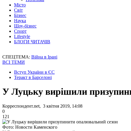
Місто
Світ
Бізнес
Наука
Шоу-бізнес
Спорт
Lifestyle
БЛОГИ ЧИТАЧІВ
СПЕЦТЕМА:
Війна в Ірані
ВСІ ТЕМИ
Вступ України в ЄС
Теракт в Барселоні
У Луцьку вирішили призупин
Корреспондент.net, 3 квітня 2019, 14:08
0
121
Фото: Новости Каменского