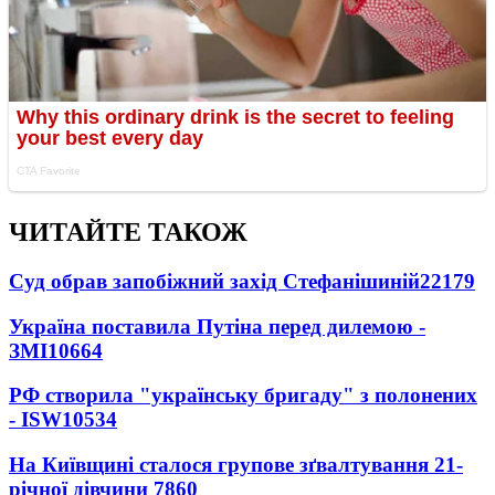
ЧИТАЙТЕ ТАКОЖ
Суд обрав запобіжний захід Стефанішиній
22179
Україна поставила Путіна перед дилемою -
ЗМІ
10664
РФ створила "українську бригаду" з полонених
- ISW
10534
На Київщині сталося групове зґвалтування 21-
річної дівчини
7860