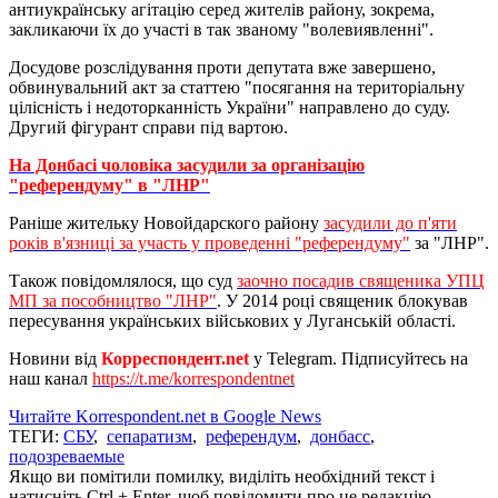
антиукраїнську агітацію серед жителів району, зокрема,
закликаючи їх до участі в так званому "волевиявленні".
Досудове розслідування проти депутата вже завершено,
обвинувальний акт за статтею "посягання на територіальну
цілісність і недоторканність України" направлено до суду.
Другий фігурант справи під вартою.
На Донбасі чоловіка засудили за організацію
"референдуму" в "ЛНР"
Раніше жительку Новойдарского району
засудили до п'яти
років в'язниці за участь у проведенні "референдуму"
за "ЛНР".
Також повідомлялося, що суд
заочно посадив священика УПЦ
МП за пособництво "ЛНР"
. У 2014 році священик блокував
пересування українських військових у Луганській області.
Новини від
Корреспондент.net
у Telegram. Підписуйтесь на
наш канал
https://t.me/korrespondentnet
Читайте Korrespondent.net в Google News
ТЕГИ:
СБУ
,
сепаратизм
,
референдум
,
донбасс
,
подозреваемые
Якщо ви помітили помилку, виділіть необхідний текст і
натисніть Ctrl + Enter, щоб повідомити про це редакцію.