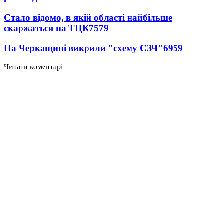
Стало відомо, в якій області найбільше
скаржаться на ТЦК
7579
На Черкащині викрили "схему СЗЧ"
6959
Читати коментарі