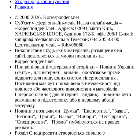
Угода щодо користування
Редакція
© 2000-2026, Korrespondent.net
Суб'єкт у сфері онлайн-медіа Назва онлайн-медіа –
«КореспонденТ.net» Адреса: 02091, місто Київ,
ХАРКІВСЬКЕ ШОСЕ, будинок 172-Б, офіс 208/1 E-mail:
sunlight@mediadim.com.ua
Телефон: 044-205-43-00
Ідентифікатор медіа – R40-06068
Використання будь-яких матеріалів, розміщених на
сайті, дозволяється за умови посилання на
Корреспондент.net.
При копіюванні матеріалів зі сторінки « Новини України
і світу» , для інтернет - видань - обов'язкове пряме
відкрите для пошукових систем гіперпосилання .
Посилання має бути розміщена в незалежності від
повного або часткового використання матеріалів.
Гіперпосилання ( для інтернет - видань) - повинна бути
розміщена в підзаголовку або в першому абзаці
матеріалу.
Новини з позначками "Думка", "Експертиза", "Заява",
"Регіони", "Гроші", "Влада", "Вибори", "Тест-драйв",
"Спецпроекти", "Промо" публікуються на правах
реклами.
Розділ Спецпроекти створюється спільно з