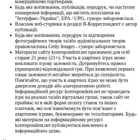
комерційними партнерами.
Будь яке копіювання, публікація, передрук, чи наступне
поширення інформації, що містить посилання на
"Інтерфакс-Україна", EPA / UPG, суворо забороняється.
Власник веб-сторінки в розділі Я-Корреспондент є автор
публікації.
Будь-яке копіювання, передрук та відтворення
фотографічних творів та/або аудіовізуальних творів
правовласника Getty Images - суворо забороняється.
Матеріали сайту korrespondent.net призначені для осіб
старше 21 року (21+). Участь в азартних іграх може
викликати ігрову залежність. Дотримуйтесь правил
(принципів) відповідальної гри. При виявленні перших
ознак залежності негайно зверніться до спеціаліста.
Пам'ятайте, що участь в азартних іграх не може бути
джерелом доходів або альтернативою роботі.
Інформаційний ресурс korrespondent.net не проводить
ігри на реальні та/або віртуальні гроші, також сайт не
приймає ні в якій формі оплату ставок та інших
платежів, які пов’язані/можуть бути пов’язані з
азартними іграми, букмекерами чи тоталізаторами. Будь-
які матеріали на інформаційному ресурсі
korrespondent.net публікуються виключно в
інформаційних цілях.