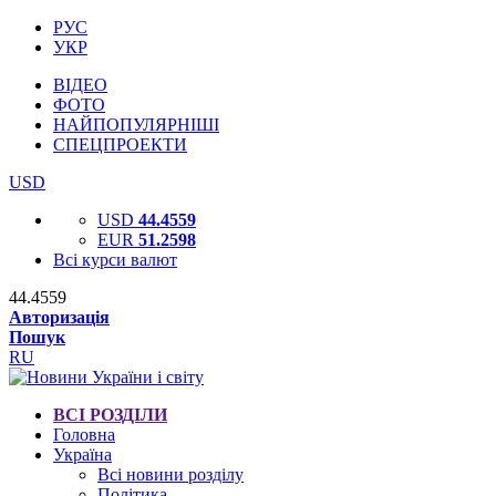
РУС
УКР
ВІДЕО
ФОТО
НАЙПОПУЛЯРНІШІ
СПЕЦПРОЕКТИ
USD
USD
44.4559
EUR
51.2598
Всі курси валют
44.4559
Авторизація
Пошук
RU
ВСІ РОЗДІЛИ
Головна
Україна
Всі новини розділу
Політика