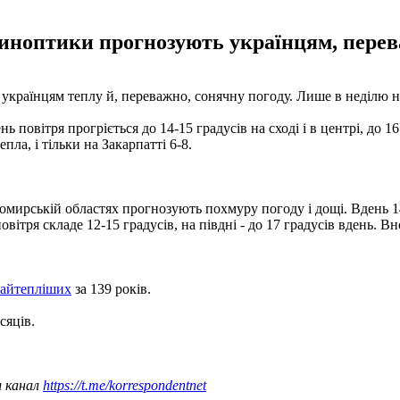
иноптики прогнозують українцям, перева
країнцям теплу й, переважно, сонячну погоду. Лише в неділю на
ь повітря прогріється до 14-15 градусів на сході і в центрі, до 16
пла, і тільки на Закарпатті 6-8.
томирській областях прогнозують похмуру погоду і дощі. Вдень 14-
вітря складе 12-15 градусів, на півдні - до 17 градусів вдень. Вноч
найтепліших
за 139 років.
сяців.
ш канал
https://t.me/korrespondentnet