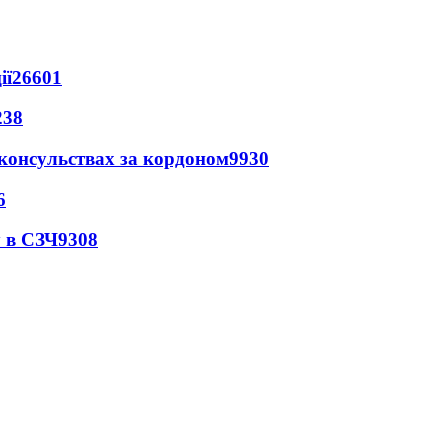
ії
26601
238
 консульствах за кордоном
9930
6
 в СЗЧ
9308