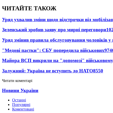
ЧИТАЙТЕ ТАКОЖ
Уряд ухвалив зміни щодо відстрочки від мобілізац
Зеленський зробив заяву про мирні переговори
10
Уряд змінив правила обслуговування чоловіків у
"Медові пастки": СБУ попередила військових
974
Майора ВСП викрили на "допомозі" військовому
Залужний: Україна не вступить до НАТО
8550
Читати коментарі
Новини України
Останні
Популярні
Коментовані