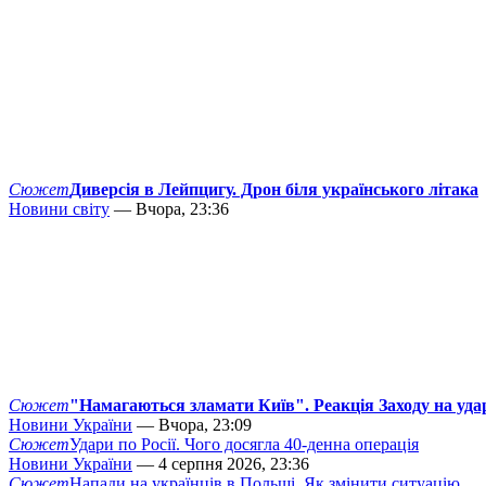
Сюжет
Диверсія в Лейпцигу. Дрон біля українського літака
Новини світу
— Вчора, 23:36
Сюжет
"Намагаються зламати Київ". Реакція Заходу на уда
Новини України
— Вчора, 23:09
Сюжет
Удари по Росії. Чого досягла 40-денна операція
Новини України
— 4 серпня 2026, 23:36
Сюжет
Напади на українців в Польщі. Як змінити ситуацію