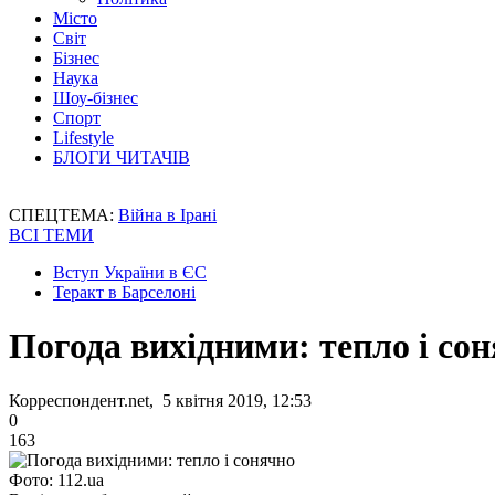
Місто
Світ
Бізнес
Наука
Шоу-бізнес
Спорт
Lifestyle
БЛОГИ ЧИТАЧІВ
СПЕЦТЕМА:
Війна в Ірані
ВСІ ТЕМИ
Вступ України в ЄС
Теракт в Барселоні
Погода вихідними: тепло і со
Корреспондент.net, 5 квітня 2019, 12:53
0
163
Фото: 112.ua