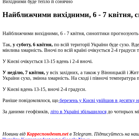
Вихідними буде тепло й сонячно
Найближчими вихідними, 6 - 7 квітня, с
Найближчими вихідними, 6 - 7 квітня, синоптики прогнозують у
Так,
у суботу, 6 квітня,
по всій території України буде сухо. Вден
мінлива хмарність. Вночі по всій країні очікується 2-4 градуси те
У Києві очікується 13-15 вдень і 2-4 вночі.
У неділю, 7 квітня,
у всіх західних, а також у Вінницькій і Жи
України сухо, змінна хмарність. На сході і півночі температура по
У Києві вдень 13-15, вночі 2-4 градуси.
Раніше повідомлялося, що
березень у Києві увійшов в десятку 
За даними геофізиків,
літо в Україні збільшилося
до чотирьох мі
Новини від
Корреспондент.net
в Telegram. Підписуйтесь на на