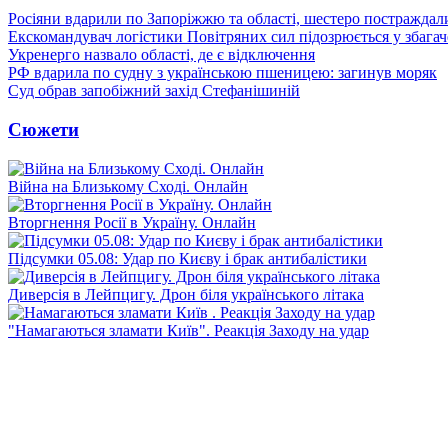
Росіяни вдарили по Запоріжжю та області, шестеро постраждал
Екскомандувач логістики Повітряних сил підозрюється у збагач
Укренерго назвало області, де є відключення
РФ вдарила по судну з українською пшеницею: загинув моряк
Суд обрав запобіжний захід Стефанішиній
Сюжети
Війна на Близькому Сході. Онлайн
Вторгнення Росії в Україну. Онлайн
Підсумки 05.08: Удар по Києву і брак антибалістики
Диверсія в Лейпцигу. Дрон біля українського літака
"Намагаються зламати Київ". Реакція Заходу на удар