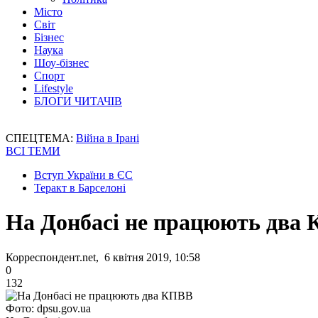
Місто
Світ
Бізнес
Наука
Шоу-бізнес
Спорт
Lifestyle
БЛОГИ ЧИТАЧІВ
СПЕЦТЕМА:
Війна в Ірані
ВСІ ТЕМИ
Вступ України в ЄС
Теракт в Барселоні
На Донбасі не працюють два
Корреспондент.net, 6 квітня 2019, 10:58
0
132
Фото: dpsu.gov.ua