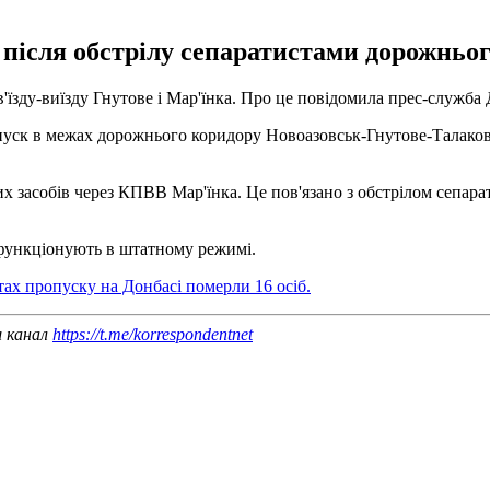
після обстрілу сепаратистами дорожньог
в'їзду-виїзду Гнутове і Мар'їнка. Про це повідомила прес-служба
опуск в межах дорожнього коридору Новоазовськ-Гнутове-Талако
их засобів через КПВВ Мар'їнка. Це пов'язано з обстрілом сепа
 функціонують в штатному режимі.
тах пропуску на Донбасі померли 16 осіб.
ш канал
https://t.me/korrespondentnet