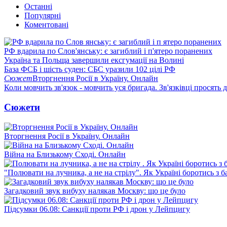
Останні
Популярні
Коментовані
РФ вдарила по Слов'янську: є загиблий і п'ятеро поранених
Україна та Польща завершили ексгумації на Волині
База ФСБ і шість суден: СБС уразили 102 цілі РФ
Сюжет
Вторгнення Росії в Україну. Онлайн
Коли мовчить зв'язок - мовчить уся бригада. Зв'язківці просять
Сюжети
Вторгнення Росії в Україну. Онлайн
Війна на Близькому Сході. Онлайн
"Полювати на лучника, а не на стрілу". Як Україні боротись з 
Загадковий звук вибуху налякав Москву: що це було
Підсумки 06.08: Санкції проти РФ і дрон у Лейпцигу