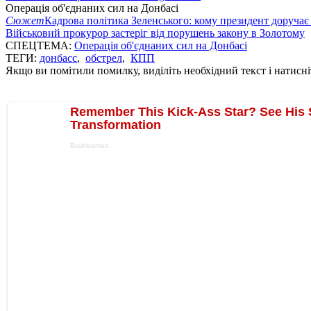
Операція об'єднаних сил на Донбасі
Сюжет
Кадрова політика Зеленського: кому президент доручає
Військовий прокурор застеріг від порушень закону в Золотому
СПЕЦТЕМА:
Операція об'єднаних сил на Донбасі
ТЕГИ:
донбасс
,
обстрел
,
КПП
Якщо ви помітили помилку, виділіть необхідний текст і натисніт