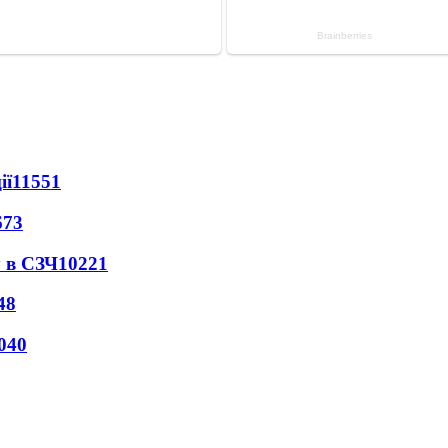
ії
11551
673
 в СЗЧ
10221
48
040