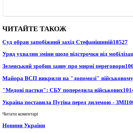
ЧИТАЙТЕ ТАКОЖ
Суд обрав запобіжний захід Стефанішиній
18527
Уряд ухвалив зміни щодо відстрочки від мобілізац
Зеленський зробив заяву про мирні переговори
10
Майора ВСП викрили на "допомозі" військовому
"Медові пастки": СБУ попередила військових
101
Україна поставила Путіна перед дилемою - ЗМІ
10
Читати коментарі
Новини України