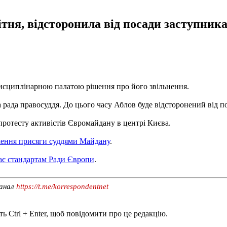
ітня, відсторонила від посади заступни
дисциплінарною палатою рішення про його звільнення.
рада правосуддя. До цього часу Аблов буде відсторонений від п
протесту активістів Євромайдану в центрі Києва.
ення присяги суддями Майдану
.
ає стандартам Ради Європи
.
канал
https://t.me/korrespondentnet
ь Ctrl + Enter, щоб повідомити про це редакцію.