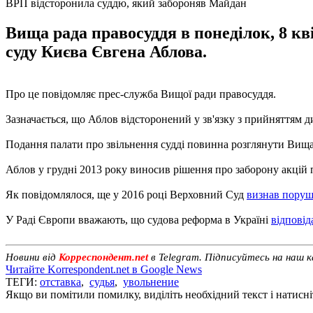
ВРП відсторонила суддю, який забороняв Майдан
Вища рада правосуддя в понеділок, 8 кв
суду Києва Євгена Аблова.
Про це повідомляє прес-служба Вищої ради правосуддя.
Зазначається, що Аблов відсторонений у зв'язку з прийняттям 
Подання палати про звільнення судді повинна розглянути Вища 
Аблов у грудні 2013 року виносив рішення про заборону акцій 
Як повідомлялося, ще у 2016 році Верховний Суд
визнав поруш
У Раді Європи вважають, що судова реформа в Україні
відповід
Новини від
Корреспондент.net
в Telegram. Підписуйтесь на наш 
Читайте Korrespondent.net в Google News
ТЕГИ:
отставка
,
судья
,
увольнение
Якщо ви помітили помилку, виділіть необхідний текст і натисніт