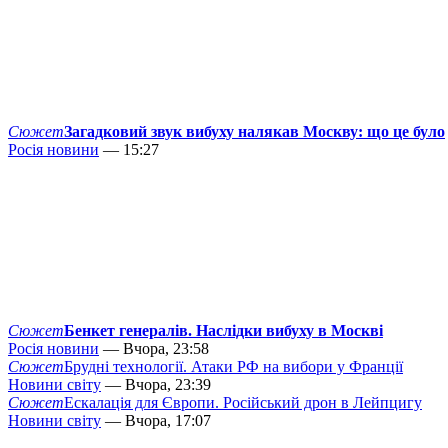
Сюжет
Загадковий звук вибуху налякав Москву: що це було
Росія новини
— 15:27
Сюжет
Бенкет генералів. Наслідки вибуху в Москві
Росія новини
— Вчора, 23:58
Сюжет
Брудні технології. Атаки РФ на вибори у Франції
Новини світу
— Вчора, 23:39
Сюжет
Ескалація для Європи. Російський дрон в Лейпцигу
Новини світу
— Вчора, 17:07