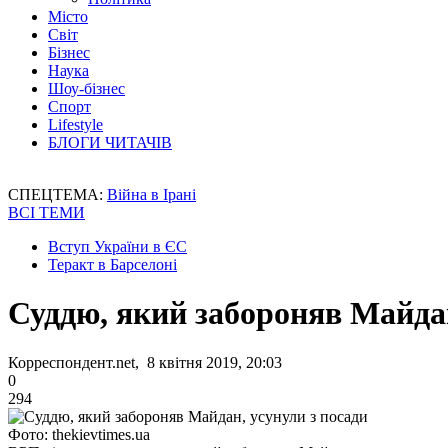
Місто
Світ
Бізнес
Наука
Шоу-бізнес
Спорт
Lifestyle
БЛОГИ ЧИТАЧІВ
СПЕЦТЕМА:
Війна в Ірані
ВСІ ТЕМИ
Вступ України в ЄС
Теракт в Барселоні
Суддю, який забороняв Майдан
Корреспондент.net, 8 квітня 2019, 20:03
0
294
Фото: thekievtimes.ua