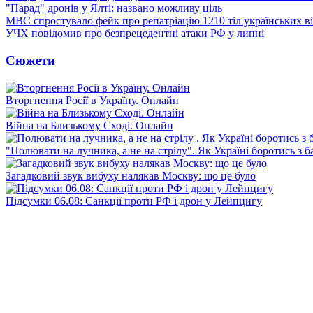
"Парад" дронів у Ялті: названо можливу ціль
МВС спростувало фейк про репатріацію 1210 тіл українських в
УЧХ повідомив про безпрецедентні атаки РФ у липні
Сюжети
Вторгнення Росії в Україну. Онлайн
Війна на Близькому Сході. Онлайн
"Полювати на лучника, а не на стрілу". Як Україні боротись з 
Загадковий звук вибуху налякав Москву: що це було
Підсумки 06.08: Санкції проти РФ і дрон у Лейпцигу