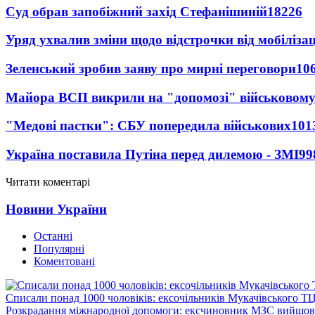
Суд обрав запобіжний захід Стефанішиній
18226
Уряд ухвалив зміни щодо відстрочки від мобілізац
Зеленський зробив заяву про мирні переговори
10
Майора ВСП викрили на "допомозі" військовому
"Медові пастки": СБУ попередила військових
101
Україна поставила Путіна перед дилемою - ЗМІ
99
Читати коментарі
Новини України
Останні
Популярні
Коментовані
Списали понад 1000 чоловіків: ексочільників Мукачівського Т
Розкрадання міжнародної допомоги: ексчиновник МЗС вийшов 