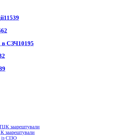
ії
11539
662
 в СЗЧ
10195
32
89
ЦК заарештували
із СІЗО