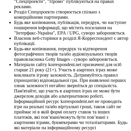
"Спецпроекти", "Промо" публікуються на правах
реклами.
Розділ Спецпроекти створюється спільно з
комерційними партнерами.
Будь яке копіювання, публікація, передрук, чи наступне
поширення інформації, що містить посилання на
"Інтерфакс-Україна", EPA / UPG, суворо забороняється.
Власник веб-сторінки в розділі Я-Корреспондент є автор
публікації.
Будь-яке копіювання, передрук та відтворення
фотографічних творів та/або аудіовізуальних творів
правовласника Getty Images - суворо забороняється.
Матеріали сайту korrespondent.net призначені для осіб
старше 21 року (21+). Участь в азартних іграх може
викликати ігрову залежність. Дотримуйтесь правил
(принципів) відповідальної гри. При виявленні перших
ознак залежності негайно зверніться до спеціаліста.
Пам'ятайте, що участь в азартних іграх не може бути
джерелом доходів або альтернативою роботі.
Інформаційний ресурс korrespondent.net не проводить
ігри на реальні та/або віртуальні гроші, також сайт не
приймає ні в якій формі оплату ставок та інших
платежів, які пов’язані/можуть бути пов’язані з
азартними іграми, букмекерами чи тоталізаторами. Будь-
які матеріали на інформаційному ресурсі