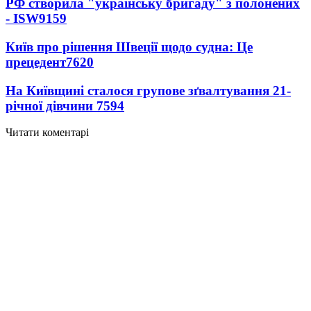
РФ створила "українську бригаду" з полонених
- ISW
9159
Київ про рішення Швеції щодо судна: Це
прецедент
7620
На Київщині сталося групове зґвалтування 21-
річної дівчини
7594
Читати коментарі