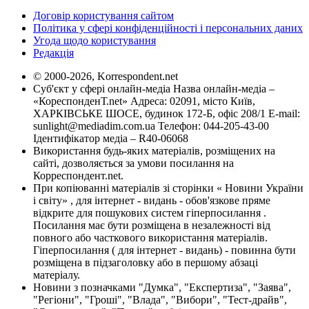
Договір користування сайтом
Політика у сфері конфіденційності і персональних даних
Угода щодо користування
Редакція
© 2000-2026, Korrespondent.net
Суб'єкт у сфері онлайн-медіа Назва онлайн-медіа –
«КореспонденТ.net» Адреса: 02091, місто Київ,
ХАРКІВСЬКЕ ШОСЕ, будинок 172-Б, офіс 208/1 E-mail:
sunlight@mediadim.com.ua
Телефон: 044-205-43-00
Ідентифікатор медіа – R40-06068
Використання будь-яких матеріалів, розміщених на
сайті, дозволяється за умови посилання на
Корреспондент.net.
При копіюванні матеріалів зі сторінки « Новини України
і світу» , для інтернет - видань - обов'язкове пряме
відкрите для пошукових систем гіперпосилання .
Посилання має бути розміщена в незалежності від
повного або часткового використання матеріалів.
Гіперпосилання ( для інтернет - видань) - повинна бути
розміщена в підзаголовку або в першому абзаці
матеріалу.
Новини з позначками "Думка", "Експертиза", "Заява",
"Регіони", "Гроші", "Влада", "Вибори", "Тест-драйв",