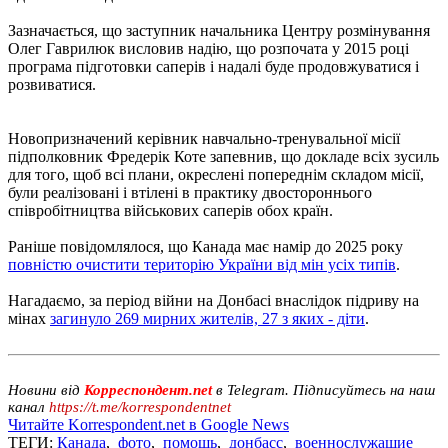
Зазначається, що заступник начальника Центру розмінування
Олег Гаврилюк висловив надію, що розпочата у 2015 році
програма підготовки саперів і надалі буде продовжуватися і
розвиватися.
Новопризначений керівник навчально-тренувальної місії
підполковник Фредерік Коте запевнив, що докладе всіх зусиль
для того, щоб всі плани, окреслені попереднім складом місії,
були реалізовані і втілені в практику двостороннього
співробітництва військових саперів обох країн.
Раніше повідомлялося, що Канада має намір до 2025 року
повністю очистити територію України від мін усіх типів
.
Нагадаємо, за період війни на Донбасі внаслідок підриву на
мінах
загинуло 269 мирних жителів, 27 з яких - діти
.
Новини від
Корреспондент.net
в Telegram. Підписуйтесь на наш
канал
https://t.me/korrespondentnet
Читайте Korrespondent.net в Google News
ТЕГИ:
Канада
,
фото
,
помощь
,
донбасс
,
военнослужащие