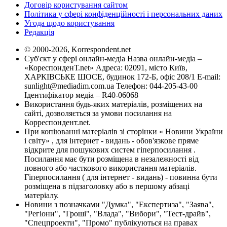
Договір користування сайтом
Політика у сфері конфіденційності і персональних даних
Угода щодо користування
Редакція
© 2000-2026, Korrespondent.net
Суб'єкт у сфері онлайн-медіа Назва онлайн-медіа –
«КореспонденТ.net» Адреса: 02091, місто Київ,
ХАРКІВСЬКЕ ШОСЕ, будинок 172-Б, офіс 208/1 E-mail:
sunlight@mediadim.com.ua
Телефон: 044-205-43-00
Ідентифікатор медіа – R40-06068
Використання будь-яких матеріалів, розміщених на
сайті, дозволяється за умови посилання на
Корреспондент.net.
При копіюванні матеріалів зі сторінки « Новини України
і світу» , для інтернет - видань - обов'язкове пряме
відкрите для пошукових систем гіперпосилання .
Посилання має бути розміщена в незалежності від
повного або часткового використання матеріалів.
Гіперпосилання ( для інтернет - видань) - повинна бути
розміщена в підзаголовку або в першому абзаці
матеріалу.
Новини з позначками "Думка", "Експертиза", "Заява",
"Регіони", "Гроші", "Влада", "Вибори", "Тест-драйв",
"Спецпроекти", "Промо" публікуються на правах