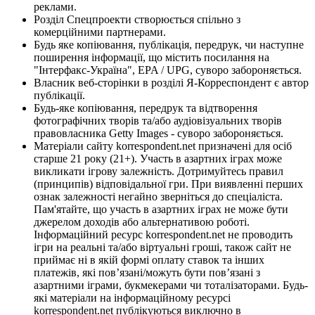
реклами.
Розділ Спецпроекти створюється спільно з
комерційними партнерами.
Будь яке копіювання, публікація, передрук, чи наступне
поширення інформації, що містить посилання на
"Інтерфакс-Україна", EPA / UPG, суворо забороняється.
Власник веб-сторінки в розділі Я-Корреспондент є автор
публікації.
Будь-яке копіювання, передрук та відтворення
фотографічних творів та/або аудіовізуальних творів
правовласника Getty Images - суворо забороняється.
Матеріали сайту korrespondent.net призначені для осіб
старше 21 року (21+). Участь в азартних іграх може
викликати ігрову залежність. Дотримуйтесь правил
(принципів) відповідальної гри. При виявленні перших
ознак залежності негайно зверніться до спеціаліста.
Пам'ятайте, що участь в азартних іграх не може бути
джерелом доходів або альтернативою роботі.
Інформаційний ресурс korrespondent.net не проводить
ігри на реальні та/або віртуальні гроші, також сайт не
приймає ні в якій формі оплату ставок та інших
платежів, які пов’язані/можуть бути пов’язані з
азартними іграми, букмекерами чи тоталізаторами. Будь-
які матеріали на інформаційному ресурсі
korrespondent.net публікуються виключно в