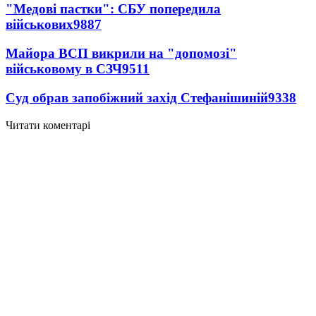
"Медові пастки": СБУ попередила
військових
9887
Майора ВСП викрили на "допомозі"
військовому в СЗЧ
9511
Суд обрав запобіжний захід Стефанішиній
9338
Читати коментарі