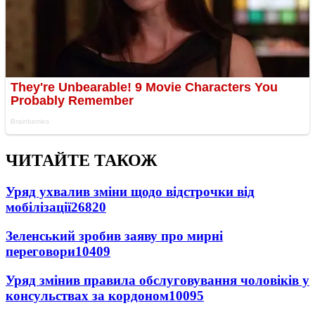
ЧИТАЙТЕ ТАКОЖ
Уряд ухвалив зміни щодо відстрочки від
мобілізації
26820
Зеленський зробив заяву про мирні
переговори
10409
Уряд змінив правила обслуговування чоловіків у
консульствах за кордоном
10095