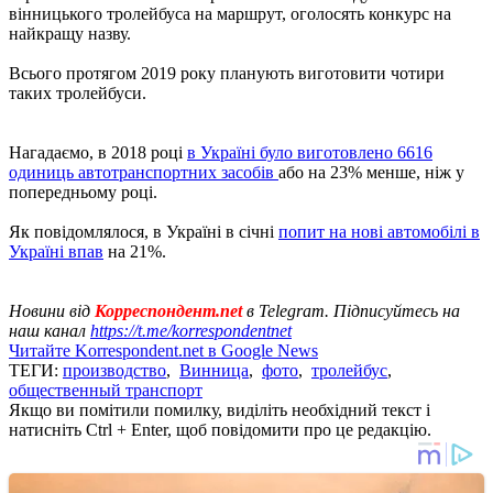
вінницького тролейбуса на маршрут, оголосять конкурс на
найкращу назву.
Всього протягом 2019 року планують виготовити чотири
таких тролейбуси.
Нагадаємо, в 2018 році
в Україні було виготовлено 6616
одиниць автотранспортних засобів
або на 23% менше, ніж у
попередньому році.
Як повідомлялося, в Україні в січні
попит на нові автомобілі в
Україні впав
на 21%.
Новини від
Корреспондент.net
в Telegram. Підписуйтесь на
наш канал
https://t.me/korrespondentnet
Читайте Korrespondent.net в Google News
ТЕГИ:
производство
,
Винница
,
фото
,
тролейбус
,
общественный транспорт
Якщо ви помітили помилку, виділіть необхідний текст і
натисніть Ctrl + Enter, щоб повідомити про це редакцію.