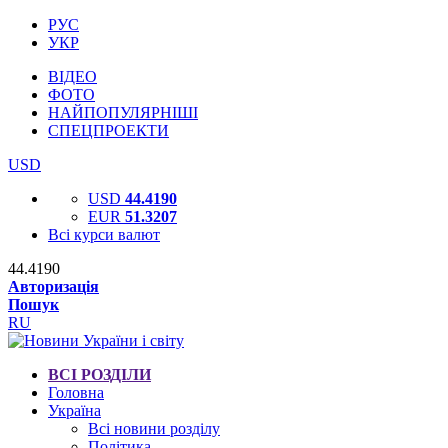
РУС
УКР
ВІДЕО
ФОТО
НАЙПОПУЛЯРНІШІ
СПЕЦПРОЕКТИ
USD
USD
44.4190
EUR
51.3207
Всі курси валют
44.4190
Авторизація
Пошук
RU
ВСІ РОЗДІЛИ
Головна
Україна
Всі новини розділу
Політика