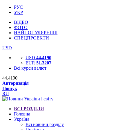
РУС
УКР
ВІДЕО
ФОТО
НАЙПОПУЛЯРНІШІ
СПЕЦПРОЕКТИ
USD
USD
44.4190
EUR
51.3207
Всі курси валют
44.4190
Авторизація
Пошук
RU
ВСІ РОЗДІЛИ
Головна
Україна
Всі новини розділу
Політика