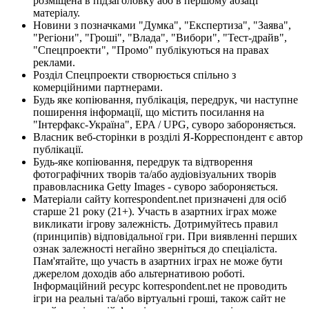
розміщена в підзаголовку або в першому абзаці
матеріалу.
Новини з позначками "Думка", "Експертиза", "Заява",
"Регіони", "Гроші", "Влада", "Вибори", "Тест-драйв",
"Спецпроекти", "Промо" публікуються на правах
реклами.
Розділ Спецпроекти створюється спільно з
комерційними партнерами.
Будь яке копіювання, публікація, передрук, чи наступне
поширення інформації, що містить посилання на
"Інтерфакс-Україна", EPA / UPG, суворо забороняється.
Власник веб-сторінки в розділі Я-Корреспондент є автор
публікації.
Будь-яке копіювання, передрук та відтворення
фотографічних творів та/або аудіовізуальних творів
правовласника Getty Images - суворо забороняється.
Матеріали сайту korrespondent.net призначені для осіб
старше 21 року (21+). Участь в азартних іграх може
викликати ігрову залежність. Дотримуйтесь правил
(принципів) відповідальної гри. При виявленні перших
ознак залежності негайно зверніться до спеціаліста.
Пам'ятайте, що участь в азартних іграх не може бути
джерелом доходів або альтернативою роботі.
Інформаційний ресурс korrespondent.net не проводить
ігри на реальні та/або віртуальні гроші, також сайт не