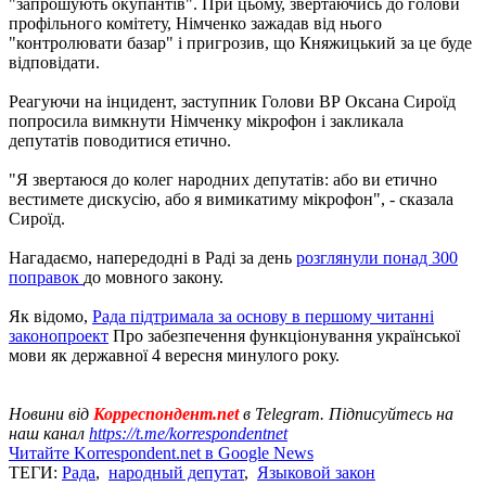
"запрошують окупантів". При цьому, звертаючись до голови
профільного комітету, Німченко зажадав від нього
"контролювати базар" і пригрозив, що Княжицький за це буде
відповідати.
Реагуючи на інцидент, заступник Голови ВР Оксана Сироїд
попросила вимкнути Німченку мікрофон і закликала
депутатів поводитися етично.
"Я звертаюся до колег народних депутатів: або ви етично
вестимете дискусію, або я вимикатиму мікрофон", - сказала
Сироїд.
Нагадаємо, напередодні в Раді за день
розглянули понад 300
поправок
до мовного закону.
Як відомо,
Рада підтримала за основу в першому читанні
законопроект
Про забезпечення функціонування української
мови як державної 4 вересня минулого року.
Новини від
Корреспондент.net
в Telegram. Підписуйтесь на
наш канал
https://t.me/korrespondentnet
Читайте Korrespondent.net в Google News
ТЕГИ:
Рада
,
народный депутат
,
Языковой закон