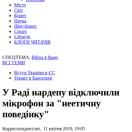
Місто
Світ
Бізнес
Наука
Шоу-бізнес
Спорт
Lifestyle
БЛОГИ ЧИТАЧІВ
СПЕЦТЕМА:
Війна в Ірані
ВСІ ТЕМИ
Вступ України в ЄС
Теракт в Барселоні
У Раді нардепу відключили
мікрофон за "неетичну
поведінку"
Корреспондент.net, 11 квітня 2019, 19:05