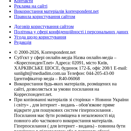
Контакти
Реклама на сайті
Використання матеріалів korrespondent.net
Правила користування сайтом
Договір користування сайтом
Політика у сфері конфіденційності і персональних даних
Угода щодо користування
Редакція
© 2000-2026, Korrespondent.net
Суб'єкт у сфері онлайн-медіа Назва онлайн-медіа –
«КореспонденТ.net» Адреса: 02091, місто Київ,
ХАРКІВСЬКЕ ШОСЕ, будинок 172-Б, офіс 208/1 E-mail:
sunlight@mediadim.com.ua
Телефон: 044-205-43-00
Ідентифікатор медіа – R40-06068
Використання будь-яких матеріалів, розміщених на
сайті, дозволяється за умови посилання на
Корреспондент.net.
При копіюванні матеріалів зі сторінки « Новини України
і світу» , для інтернет - видань - обов'язкове пряме
відкрите для пошукових систем гіперпосилання .
Посилання має бути розміщена в незалежності від
повного або часткового використання матеріалів.
Гіперпосилання ( для інтернет - видань) - повинна бути