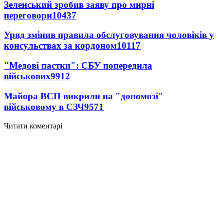
Зеленський зробив заяву про мирні
переговори
10437
Уряд змінив правила обслуговування чоловіків у
консульствах за кордоном
10117
"Медові пастки": СБУ попередила
військових
9912
Майора ВСП викрили на "допомозі"
військовому в СЗЧ
9571
Читати коментарі