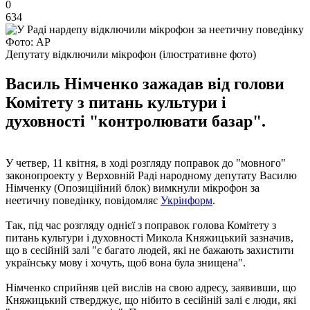
0
634
Фото: AP
Депутату відключили мікрофон (ілюстративне фото)
Василь Німченко зажадав від голови
Комітету з питань культури і
духовності "контролювати базар".
У четвер, 11 квітня, в ході розгляду поправок до "мовного"
законопроекту у Верховній Раді народному депутату Василю
Німченку (Опозиційний блок) вимкнули мікрофон за
неетичну поведінку, повідомляє
Укрінформ
.
Так, під час розгляду однієї з поправок голова Комітету з
питань культури і духовності Микола Княжицький зазначив,
що в сесійній залі "є багато людей, які не бажають захистити
українську мову і хочуть, щоб вона була знищена".
Німченко сприйняв цей вислів на свою адресу, заявивши, що
Княжицький стверджує, що нібито в сесійній залі є люди, які