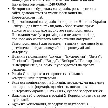
Ідентифікатор медіа – R40-06068
Використання будь-яких матеріалів, розміщених на
сайті, дозволяється за умови посилання на
Корреспондент.net.
При копіюванні матеріалів зі сторінки « Новини України
і світу» , для інтернет - видань - обов'язкове пряме
відкрите для пошукових систем гіперпосилання .
Посилання має бути розміщена в незалежності від
повного або часткового використання матеріалів.
Гіперпосилання ( для інтернет - видань) - повинна бути
розміщена в підзаголовку або в першому абзаці
матеріалу.
Новини з позначками "Думка", "Експертиза", "Заява",
"Регіони", "Гроші", "Влада", "Вибори", "Тест-драйв",
"Спецпроекти", "Промо" публікуються на правах
реклами.
Розділ Спецпроекти створюється спільно з
комерційними партнерами.
Будь яке копіювання, публікація, передрук, чи наступне
поширення інформації, що містить посилання на
"Інтерфакс-Україна", EPA / UPG, суворо забороняється.
Власник веб-сторінки в розділі Я-Корреспондент є автор
публікації.
Будь-яке копіювання, передрук та відтворення