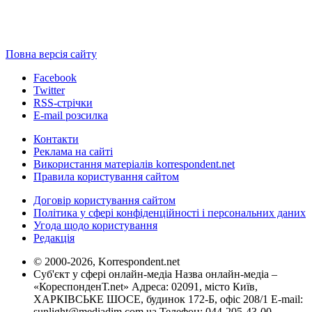
Повна версія сайту
Facebook
Twitter
RSS-стрічки
E-mail розсилка
Контакти
Реклама на сайті
Використання матеріалів korrespondent.net
Правила користування сайтом
Договір користування сайтом
Політика у сфері конфіденційності і персональних даних
Угода щодо користування
Редакція
© 2000-2026, Korrespondent.net
Суб'єкт у сфері онлайн-медіа Назва онлайн-медіа –
«КореспонденТ.net» Адреса: 02091, місто Київ,
ХАРКІВСЬКЕ ШОСЕ, будинок 172-Б, офіс 208/1 E-mail:
sunlight@mediadim.com.ua
Телефон: 044-205-43-00