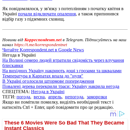
Як повідомлялося, у зв'язку з потеплінням з початку квітня в
Україні
почали відключати опалення
, а також припинився
відбір газу з підземних сховищ.
Новини від
Корреспондент.net
в Telegram. Підписуйтесь на наш
канал
https://t.me/korrespondentnet
Читайте Korrespondent.net в Google News
Негода в Україні
На Волині семеро людей втратили свідомість через влучання
блискавки
На вихідних Україну накриють дощі з грозами та шквалами
Температура в Карпатах впала до "нуля"
В Україні оголосили штормове попередження
Повалені дерева перекрили траси: Україну накрила негода
СПЕЦТЕМА:
Негода в Україні
ТЕГИ:
погода
,
весна
,
апрель
,
непогода
,
заморозки
Якщо ви помітили помилку, виділіть необхідний текст і
натисніть Ctrl + Enter, щоб повідомити про це редакцію.