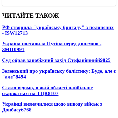
ЧИТАЙТЕ ТАКОЖ
РФ створила "українську бригаду" з полонених
- ISW
12713
Україна поставила Путіна перед дилемою -
ЗМІ
10991
Суд обрав запобіжний захід Стефанішиній
9825
Зеленський про українську балістику: Буде, але є
"але"
8494
Стало відомо, в якій області найбільше
скаржаться на ТЦК
8107
Українці визначилися щодо виводу військ з
Донбасу
6768