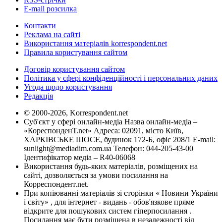
E-mail розсилка
Контакти
Реклама на сайті
Використання матеріалів korrespondent.net
Правила користування сайтом
Договір користування сайтом
Політика у сфері конфіденційності і персональних даних
Угода щодо користування
Редакція
© 2000-2026, Korrespondent.net
Суб'єкт у сфері онлайн-медіа Назва онлайн-медіа –
«КореспонденТ.net» Адреса: 02091, місто Київ,
ХАРКІВСЬКЕ ШОСЕ, будинок 172-Б, офіс 208/1 E-mail:
sunlight@mediadim.com.ua
Телефон: 044-205-43-00
Ідентифікатор медіа – R40-06068
Використання будь-яких матеріалів, розміщених на
сайті, дозволяється за умови посилання на
Корреспондент.net.
При копіюванні матеріалів зі сторінки « Новини України
і світу» , для інтернет - видань - обов'язкове пряме
відкрите для пошукових систем гіперпосилання .
Посилання має бути розміщена в незалежності від