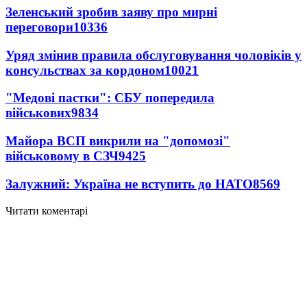
Зеленський зробив заяву про мирні
переговори
10336
Уряд змінив правила обслуговування чоловіків у
консульствах за кордоном
10021
"Медові пастки": СБУ попередила
військових
9834
Майора ВСП викрили на "допомозі"
військовому в СЗЧ
9425
Залужний: Україна не вступить до НАТО
8569
Читати коментарі