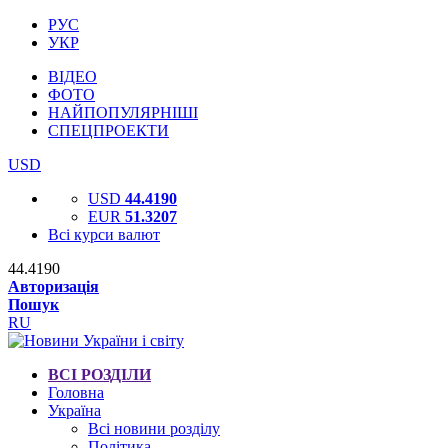
РУС
УКР
ВІДЕО
ФОТО
НАЙПОПУЛЯРНІШІ
СПЕЦПРОЕКТИ
USD
USD
44.4190
EUR
51.3207
Всі курси валют
44.4190
Авторизація
Пошук
RU
ВСІ РОЗДІЛИ
Головна
Україна
Всі новини розділу
Політика