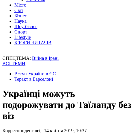
Місто
Світ
Бізнес
Наука
Шоу-бізнес
Спорт
Lifestyle
БЛОГИ ЧИТАЧІВ
СПЕЦТЕМА:
Війна в Ірані
ВСІ ТЕМИ
Вступ України в ЄС
Теракт в Барселоні
Українці можуть
подорожувати до Таїланду без
віз
Корреспондент.net, 14 квітня 2019, 10:37