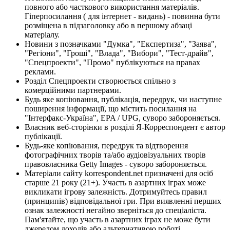
повного або часткового використання матеріалів.
Гіперпосилання ( для інтернет - видань) - повинна бути
розміщена в підзаголовку або в першому абзаці
матеріалу.
Новини з позначками "Думка", "Експертиза", "Заява",
"Регіони", "Гроші", "Влада", "Вибори", "Тест-драйв",
"Спецпроекти", "Промо" публікуються на правах
реклами.
Розділ Спецпроекти створюється спільно з
комерційними партнерами.
Будь яке копіювання, публікація, передрук, чи наступне
поширення інформації, що містить посилання на
"Інтерфакс-Україна", EPA / UPG, суворо забороняється.
Власник веб-сторінки в розділі Я-Корреспондент є автор
публікації.
Будь-яке копіювання, передрук та відтворення
фотографічних творів та/або аудіовізуальних творів
правовласника Getty Images - суворо забороняється.
Матеріали сайту korrespondent.net призначені для осіб
старше 21 року (21+). Участь в азартних іграх може
викликати ігрову залежність. Дотримуйтесь правил
(принципів) відповідальної гри. При виявленні перших
ознак залежності негайно зверніться до спеціаліста.
Пам'ятайте, що участь в азартних іграх не може бути
джерелом доходів або альтернативою роботі.