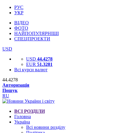
РУС
УКР
ВІДЕО
ФОТО
НАЙПОПУЛЯРНІШІ
СПЕЦПРОЕКТИ
USD
USD
44.4278
EUR
51.3281
Всі курси валют
44.4278
Авторизація
Пошук
RU
ВСІ РОЗДІЛИ
Головна
Україна
Всі новини розділу
Політика