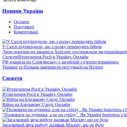
Новини України
Останні
Популярні
Коментовані
У Скелі підтвердили, що з полку переводять бійців
Дрон поцілив по лікарні в Херсоні: постраждали медпрацівниц
Сюжет
Вторгнення Росії в Україну. Онлайн
РФ вдарила по Слов'янську: є загиблий і п'ятеро поранених
Україна та Польща завершили ексгумації на Волині
Сюжети
Вторгнення Росії в Україну. Онлайн
Війна на Близькому Сході. Онлайн
"Полювати на лучника, а не на стрілу". Як Україні боротись з 
Загадковий звук вибуху налякав Москву: що це було