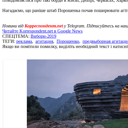
Повідомляється про такі борди в Києві, Дніпрі, Черкасах, Харков
Нагадаємо, що раніше штаб Порошенка почав поширювати агітац
Новини від
Корреспондент.net
у Telegram. Підписуйтесь на на
Читайте Korrespondent.net в Google News
СПЕЦТЕМА:
Вибори-2019
ТЕГИ:
реклама
,
агитация
,
Порошенко
,
предвыборная агитаци
Якщо ви помітили помилку, виділіть необхідний текст і натисніт