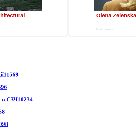
ії
11569
696
 в СЗЧ
10234
58
098