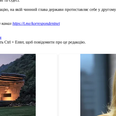
і та Одесі.
ію, на якій чинний глава держави протиставляє себе у другому
ш канал
https://t.me/korrespondentnet
я
ь Ctrl + Enter, щоб повідомити про це редакцію.