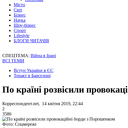
Місто
Світ
Бізнес
Наука
Шоу-бізнес
Спорт
Lifestyle
БЛОГИ ЧИТАЧІВ
СПЕЦТЕМА:
Війна в Ірані
ВСІ ТЕМИ
Вступ України в ЄС
Теракт в Барселоні
По країні розвісили провокац
Корреспондент.net, 14 квітня 2019, 22:44
2
3586
Фото: Соцмережі