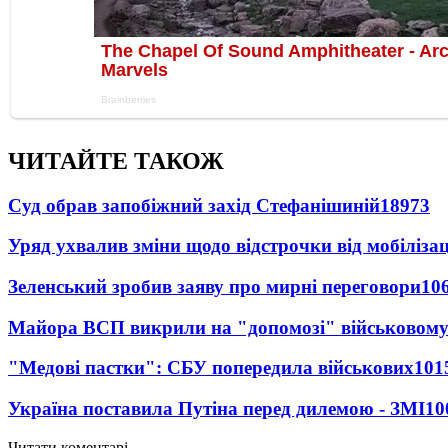
ЧИТАЙТЕ ТАКОЖ
Суд обрав запобіжний захід Стефанішиній
18973
Уряд ухвалив зміни щодо відстрочки від мобілізац
Зеленський зробив заяву про мирні переговори
10
Майора ВСП викрили на "допомозі" військовому
"Медові пастки": СБУ попередила військових
101
Україна поставила Путіна перед дилемою - ЗМІ
10
Читати коментарі