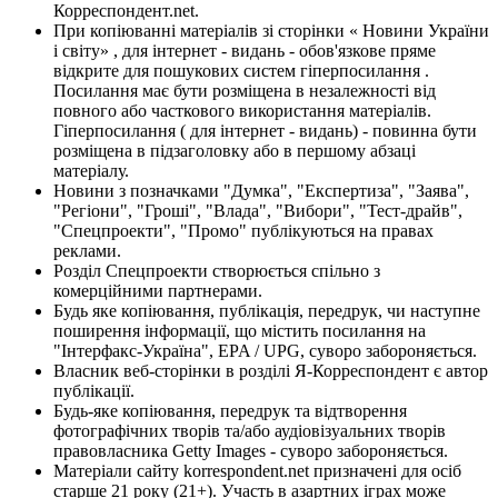
Корреспондент.net.
При копіюванні матеріалів зі сторінки « Новини України
і світу» , для інтернет - видань - обов'язкове пряме
відкрите для пошукових систем гіперпосилання .
Посилання має бути розміщена в незалежності від
повного або часткового використання матеріалів.
Гіперпосилання ( для інтернет - видань) - повинна бути
розміщена в підзаголовку або в першому абзаці
матеріалу.
Новини з позначками "Думка", "Експертиза", "Заява",
"Регіони", "Гроші", "Влада", "Вибори", "Тест-драйв",
"Спецпроекти", "Промо" публікуються на правах
реклами.
Розділ Спецпроекти створюється спільно з
комерційними партнерами.
Будь яке копіювання, публікація, передрук, чи наступне
поширення інформації, що містить посилання на
"Інтерфакс-Україна", EPA / UPG, суворо забороняється.
Власник веб-сторінки в розділі Я-Корреспондент є автор
публікації.
Будь-яке копіювання, передрук та відтворення
фотографічних творів та/або аудіовізуальних творів
правовласника Getty Images - суворо забороняється.
Матеріали сайту korrespondent.net призначені для осіб
старше 21 року (21+). Участь в азартних іграх може