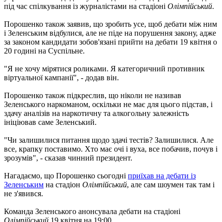
під час спілкування із журналістами на стадіоні
Олімпійський
.
Порошенко також заявив, що зробить усе, щоб дебати між ним
і Зеленським відбулися, але не піде на порушення закону, адже
за законом кандидати зобов'язані прийти на дебати 19 квітня о
20 годині на Суспільне.
"Я не хочу мірятися роликами. Я категоричний противник
віртуальної кампанії", - додав він.
Порошенко також підкреслив, що ніколи не називав
Зеленського наркоманом, оскільки не має для цього підстав, і
здачу аналізів на наркотичну та алкогольну залежність
ініціював саме Зеленський.
"Чи залишилися питання щодо здачі тестів? Залишилися. Але
все, крапку поставимо. Хто має очі і вуха, все побачив, почув і
зрозумів", - сказав чинний президент.
Нагадаємо, що Порошенко сьогодні
приїхав на дебати із
Зеленським
на стадіон
Олімпійський
, але сам шоумен так там і
не з'явився.
Команда Зеленського анонсувала дебати на стадіоні
Олімпійський
19 квітня на 19:00.