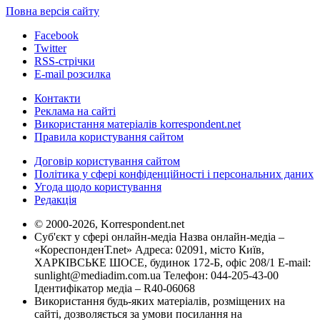
Повна версія сайту
Facebook
Twitter
RSS-стрічки
E-mail розсилка
Контакти
Реклама на сайті
Використання матеріалів korrespondent.net
Правила користування сайтом
Договір користування сайтом
Політика у сфері конфіденційності і персональних даних
Угода щодо користування
Редакція
© 2000-2026, Korrespondent.net
Суб'єкт у сфері онлайн-медіа Назва онлайн-медіа –
«КореспонденТ.net» Адреса: 02091, місто Київ,
ХАРКІВСЬКЕ ШОСЕ, будинок 172-Б, офіс 208/1 E-mail:
sunlight@mediadim.com.ua
Телефон: 044-205-43-00
Ідентифікатор медіа – R40-06068
Використання будь-яких матеріалів, розміщених на
сайті, дозволяється за умови посилання на