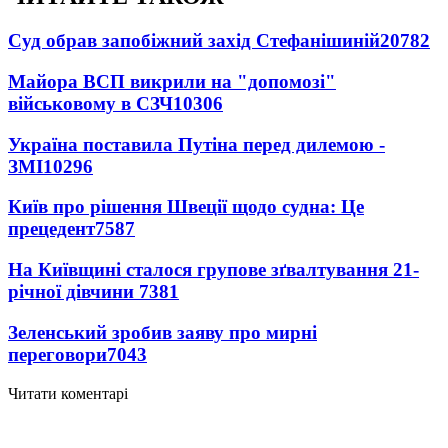
Суд обрав запобіжний захід Стефанішиній
20782
Майора ВСП викрили на "допомозі"
військовому в СЗЧ
10306
Україна поставила Путіна перед дилемою -
ЗМІ
10296
Київ про рішення Швеції щодо судна: Це
прецедент
7587
На Київщині сталося групове зґвалтування 21-
річної дівчини
7381
Зеленський зробив заяву про мирні
переговори
7043
Читати коментарі