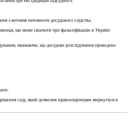
питання про екстрадицію підсудного.
ння з мотивів неповноти досудового слідства.
іженця, що може свідчити про фальсифікацію в Україні
ідування, вважаючи, що досудове розслідування проведено
вати.
 рішення суду, який дозволив правоохоронцям звернутися в