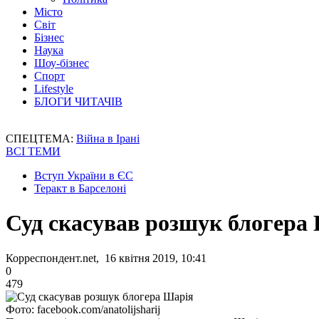
Місто
Світ
Бізнес
Наука
Шоу-бізнес
Спорт
Lifestyle
БЛОГИ ЧИТАЧІВ
СПЕЦТЕМА:
Війна в Ірані
ВСІ ТЕМИ
Вступ України в ЄС
Теракт в Барселоні
Суд скасував розшук блогера
Корреспондент.net, 16 квітня 2019, 10:41
0
479
Фото: facebook.com/anatolijsharij