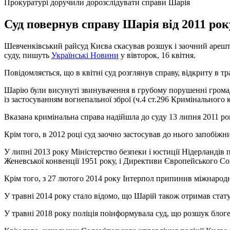
Прокуратурі доручили дорозслідувати справи Шарія
Суд повернув справу Шарія від 2011 рок
Шевченківський райсуд Києва скасував розшук і заочний арешт 
суду, пишуть
Українськi Новини
у вівторок, 16 квітня.
Повідомляється, що в квітні суд розглянув справу, відкриту в тр
Шарію були висунуті звинувачення в грубому порушенні громад
із застосуванням вогнепальної зброї (ч.4 ст.296 Кримінального 
Вказана кримінальна справа надійшла до суду 13 липня 2011 рок
Крім того, в 2012 році суд заочно застосував до нього запобіжн
У липні 2013 року Міністерство безпеки і юстиції Нідерландів
Женевської конвенції 1951 року, і Директиви Європейського Со
Крім того, з 27 лютого 2014 року Інтерпол припинив міжнаро
У травні 2014 року стало відомо, що Шарій також отримав стату
У травні 2018 року поліція поінформувала суд, що розшук блоге