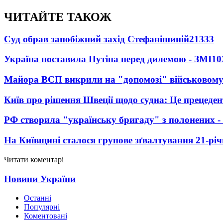
ЧИТАЙТЕ ТАКОЖ
Суд обрав запобіжний захід Стефанішиній
21333
Україна поставила Путіна перед дилемою - ЗМІ
10
Майора ВСП викрили на "допомозі" військовому
Київ про рішення Швеції щодо судна: Це прецеден
РФ створила "українську бригаду" з полонених -
На Київщині сталося групове зґвалтування 21-річ
Читати коментарі
Новини України
Останні
Популярні
Коментовані