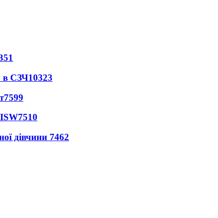
351
 в СЗЧ
10323
т
7599
 ISW
7510
ної дівчини
7462