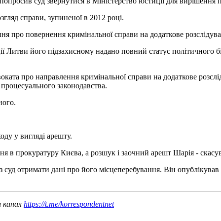
 попросив суд звернутися в Міністерство юстиції для вирішення 
згляд справи, зупиненої в 2012 році.
ня про повернення кримінальної справи на додаткове розслідува
ії Литви його підзахисному надано повний статус політичного б
воката про направлення кримінальної справи на додаткове розсл
 процесуального законодавства.
ного.
оду у вигляді арешту.
ня в прокуратуру Києва, а розшук і заочний арешт Шарія - скасу
з суд отримати дані про його місцеперебування. Він опублікував
ш канал
https://t.me/korrespondentnet