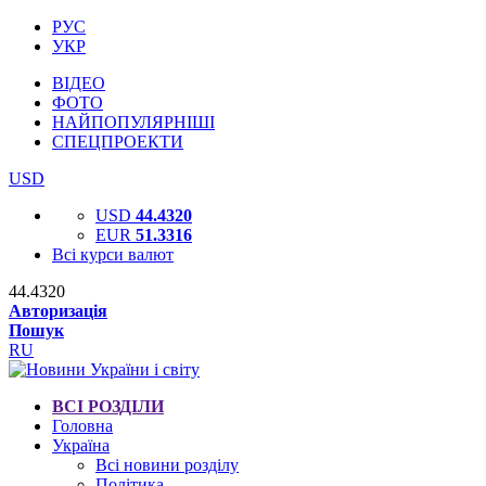
РУС
УКР
ВІДЕО
ФОТО
НАЙПОПУЛЯРНІШІ
СПЕЦПРОЕКТИ
USD
USD
44.4320
EUR
51.3316
Всі курси валют
44.4320
Авторизація
Пошук
RU
ВСІ РОЗДІЛИ
Головна
Україна
Всі новини розділу
Політика