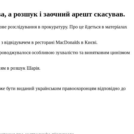
а, а розшук і заочний арешт скасував.
ве розслідування в прокуратуру. Про це йдеться в матеріалах
 з відвідувачем в ресторані MacDonalds в Києві.
упроводжувалося особливою зухвалістю та винятковим цинізмом
ням в розшук Шарія.
може бути виданий українським правоохоронцям відповідно до