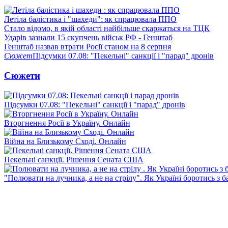
Летіла балістика і "шахеди": як спрацювала ППО
Стало відомо, в якій області найбільше скаржаться на ТЦК
Ударів зазнали 15 скупчень військ РФ - Генштаб
Генштаб назвав втрати Росії станом на 8 серпня
Сюжет
Підсумки 07.08: "Пекельні" санкції і "парад" дронів
Сюжети
Підсумки 07.08: "Пекельні" санкції і "парад" дронів
Вторгнення Росії в Україну. Онлайн
Війна на Близькому Сході. Онлайн
Пекельні санкції. Рішення Сената США
"Полювати на лучника, а не на стрілу". Як Україні боротись з 