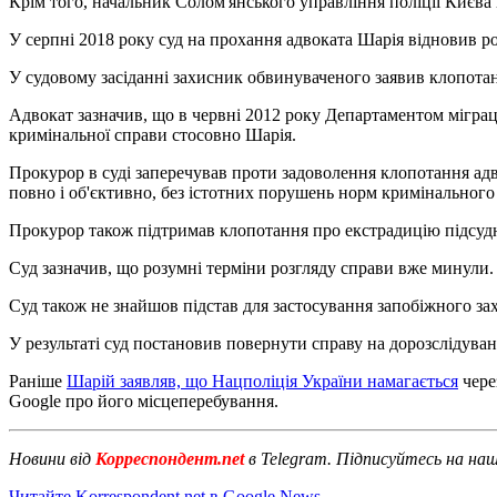
Крім того, начальник Солом'янського управління поліції Києва
У серпні 2018 року суд на прохання адвоката Шарія відновив ро
У судовому засіданні захисник обвинуваченого заявив клопотан
Адвокат зазначив, що в червні 2012 року Департаментом міграц
кримінальної справи стосовно Шарія.
Прокурор в суді заперечував проти задоволення клопотання ад
повно і об'єктивно, без істотних порушень норм кримінального
Прокурор також підтримав клопотання про екстрадицію підсуд
Суд зазначив, що розумні терміни розгляду справи вже минули.
Суд також не знайшов підстав для застосування запобіжного зах
У результаті суд постановив повернути справу на дорозслідуван
Раніше
Шарій заявляв, що Нацполіція України намагається
чере
Google про його місцеперебування.
Новини від
Корреспондент.net
в Telegram. Підписуйтесь на на
Читайте Korrespondent.net в Google News