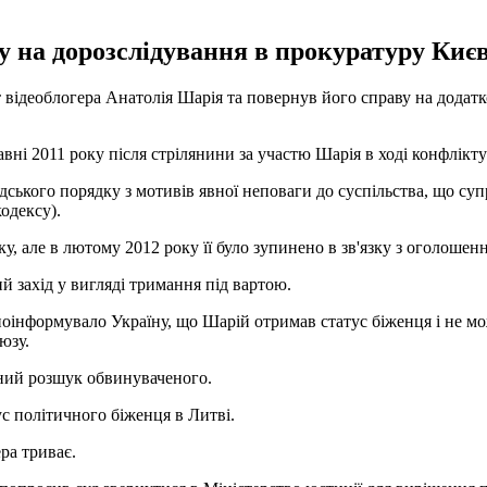
у на дорозслідування в прокуратуру Києв
відеоблогера Анатолія Шарія та повернув його справу на додатко
авні 2011 року після стрілянини за участю Шарія в ході конфлікту
ського порядку з мотивів явної неповаги до суспільства, що с
кодексу).
у, але в лютому 2012 року її було зупинено в зв'язку з оголошен
ий захід у вигляді тримання під вартою.
 поінформувало Україну, що Шарій отримав статус біженця і не 
юзу.
дний розшук обвинуваченого.
с політичного біженця в Литві.
ра триває.