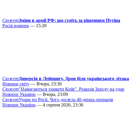
Сюжет
Зміни в армії РФ: що стоїть за рішенням Путіна
Росія новини
— 15:20
Сюжет
Диверсія в Лейпцигу. Дрон біля українського літака
Новини світу
— Вчора, 23:36
Сюжет
"Намагаються зламати Київ". Реакція Заходу на удар
Новини України
— Вчора, 23:09
Сюжет
Удари по Росії. Чого досягла 40-денна операція
Новини України
— 4 серпня 2026, 23:36