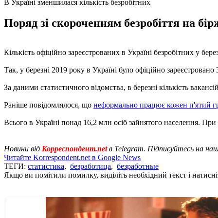
В Україні зменшилася кількість безробітних
Поряд зі скороченням безробіття на бір
Кількість офіційно зареєстрованих в Україні безробітних у бере
Так, у березні 2019 року в Україні було офіційно зареєстровано 3
За даними статистичного відомства, в березні кількість вакансі
Раніше повідомлялося, що
неформально працює кожен п'ятий 
Всього в Україні понад 16,2 млн осіб зайнятого населення. Пр
Новини від
Корреспондент.net
в Telegram. Підписуйтесь на на
Читайте Korrespondent.net в Google News
ТЕГИ:
статистика
,
безработица
,
безработные
Якщо ви помітили помилку, виділіть необхідний текст і натисніт