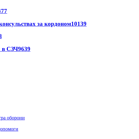
477
 консульствах за кордоном
10139
8
 в СЗЧ
9639
стра оборони
 допомоги