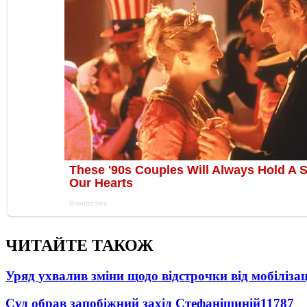
ЧИТАЙТЕ ТАКОЖ
Уряд ухвалив зміни щодо відстрочки від мобілізац
Суд обрав запобіжний захід Стефанішиній
11787