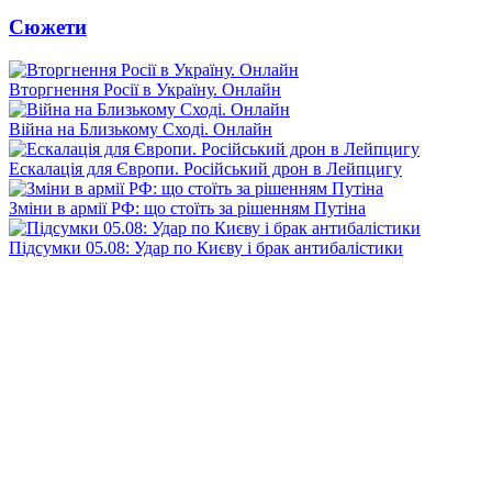
Сюжети
Вторгнення Росії в Україну. Онлайн
Війна на Близькому Сході. Онлайн
Ескалація для Європи. Російський дрон в Лейпцигу
Зміни в армії РФ: що стоїть за рішенням Путіна
Підсумки 05.08: Удар по Києву і брак антибалістики