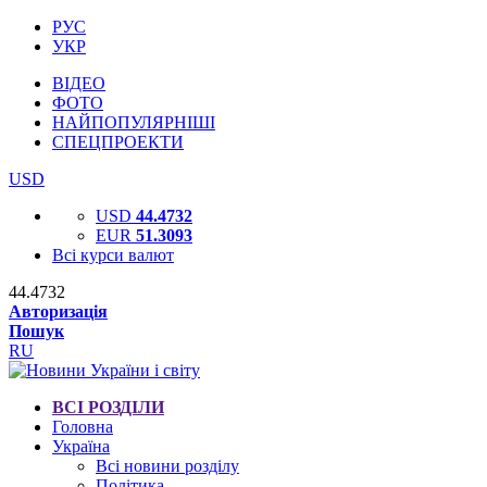
РУС
УКР
ВІДЕО
ФОТО
НАЙПОПУЛЯРНІШІ
СПЕЦПРОЕКТИ
USD
USD
44.4732
EUR
51.3093
Всі курси валют
44.4732
Авторизація
Пошук
RU
ВСІ РОЗДІЛИ
Головна
Україна
Всі новини розділу
Політика