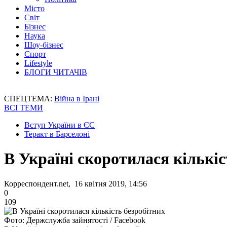
Місто
Світ
Бізнес
Наука
Шоу-бізнес
Спорт
Lifestyle
БЛОГИ ЧИТАЧІВ
СПЕЦТЕМА:
Війна в Ірані
ВСІ ТЕМИ
Вступ України в ЄС
Теракт в Барселоні
В Україні скоротилася кількіс
Корреспондент.net, 16 квітня 2019, 14:56
0
109
Фото: Держслужба зайнятості / Facebook