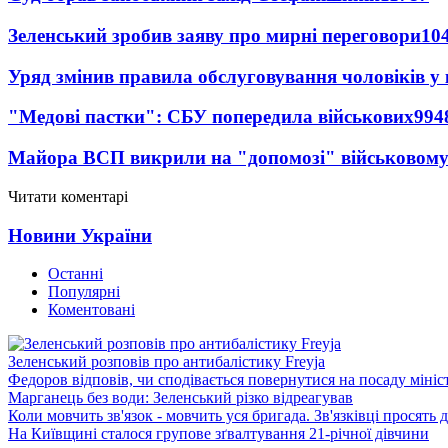
Зеленський зробив заяву про мирні переговори
10
Уряд змінив правила обслуговування чоловіків у
"Медові пастки": СБУ попередила військових
994
Майора ВСП викрили на "допомозі" військовому
Читати коментарі
Новини України
Останні
Популярні
Коментовані
Зеленський розповів про антибалістику Freyja
Федоров відповів, чи сподівається повернутися на посаду міні
Марганець без води: Зеленський різко відреагував
Коли мовчить зв'язок - мовчить уся бригада. Зв'язківці просять
На Київщині сталося групове зґвалтування 21-річної дівчини