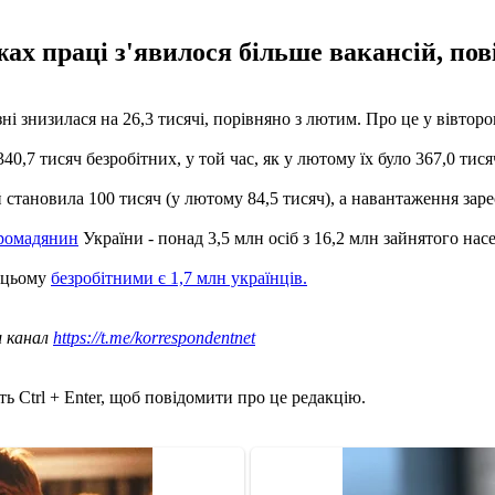
жах праці з'явилося більше вакансій, по
зні знизилася на 26,3 тисячі, порівняно з лютим. Про це у вівтор
40,7 тисяч безробітних, у той час, як у лютому їх було 367,0 тися
й становила 100 тисяч (у лютому 84,5 тисяч), а навантаження заре
громадянин
України - понад 3,5 млн осіб з 16,2 млн зайнятого нас
и цьому
безробітними є 1,7 млн ​​українців.
ш канал
https://t.me/korrespondentnet
ь Ctrl + Enter, щоб повідомити про це редакцію.