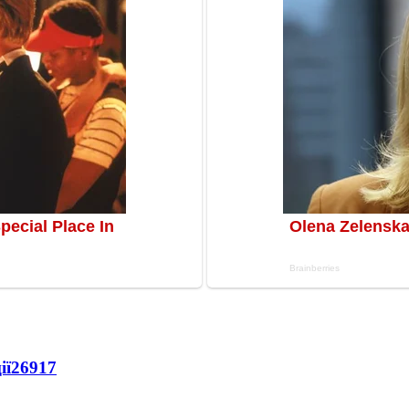
ії
26917