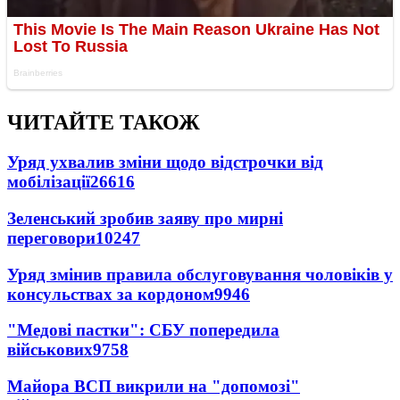
ЧИТАЙТЕ ТАКОЖ
Уряд ухвалив зміни щодо відстрочки від
мобілізації
26616
Зеленський зробив заяву про мирні
переговори
10247
Уряд змінив правила обслуговування чоловіків у
консульствах за кордоном
9946
"Медові пастки": СБУ попередила
військових
9758
Майора ВСП викрили на "допомозі"