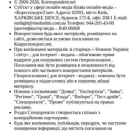
© 2000-2026, Korrespondent.net
Суб'єкт у сфері онлайн-медіа Назва онлайн-медіа –
«КореспонденТ.net» Адреса: 02091, місто Київ,
ХАРКІВСЬКЕ ШОСЕ, будинок 172-Б, офіс 208/1 E-mail:
sunlight@mediadim.com.ua
Телефон: 044-205-43-00
Ідентифікатор медіа – R40-06068
Використання будь-яких матеріалів, розміщених на
сайті, дозволяється за умови посилання на
Корреспондент.net.
При копіюванні матеріалів зі сторінки « Новини України
і світу» , для інтернет - видань - обов'язкове пряме
відкрите для пошукових систем гіперпосилання .
Посилання має бути розміщена в незалежності від
повного або часткового використання матеріалів.
Гіперпосилання ( для інтернет - видань) - повинна бути
розміщена в підзаголовку або в першому абзаці
матеріалу.
Новини з позначками "Думка", "Експертиза", "Заява",
"Регіони", "Гроші", "Влада", "Вибори", "Тест-драйв",
"Спецпроекти", "Промо" публікуються на правах
реклами.
Розділ Спецпроекти створюється спільно з
комерційними партнерами.
Будь яке копіювання, публікація, передрук, чи наступне
поширення інформації, що містить посилання на