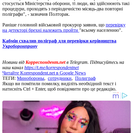
стосується Міністерства оборони, ті люди, які здійснюють такі
процедури, проходять з періодичністю місяць-два повторні
поліграфи", - зазначив Полторак.
Раніше головний військовий прокурор заявив, що
перевірку
на детекторі брехні належить пройти
"всьому населенню".
Кабмін схвалив поліграф для перевірки керівництва
Укроборонпрому
Новини від
Корреспондент.net
в Telegram. Підписуйтесь на
наш канал
https://t.me/korrespondentnet
Читайте Korrespondent.net в Google News
ТЕГИ:
Минобороны
,
сотрудники
,
Полиграф
Якщо ви помітили помилку, виділіть необхідний текст і
натисніть Ctrl + Enter, щоб повідомити про це редакцію.