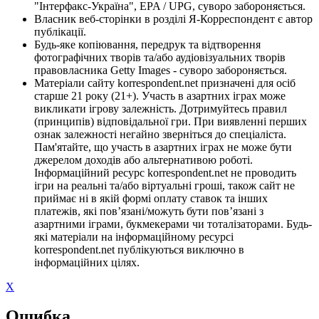
"Інтерфакс-Україна", EPA / UPG, суворо забороняється.
Власник веб-сторінки в розділі Я-Корреспондент є автор
публікації.
Будь-яке копіювання, передрук та відтворення
фотографічних творів та/або аудіовізуальних творів
правовласника Getty Images - суворо забороняється.
Матеріали сайту korrespondent.net призначені для осіб
старше 21 року (21+). Участь в азартних іграх може
викликати ігрову залежність. Дотримуйтесь правил
(принципів) відповідальної гри. При виявленні перших
ознак залежності негайно зверніться до спеціаліста.
Пам'ятайте, що участь в азартних іграх не може бути
джерелом доходів або альтернативою роботі.
Інформаційний ресурс korrespondent.net не проводить
ігри на реальні та/або віртуальні гроші, також сайт не
приймає ні в якій формі оплату ставок та інших
платежів, які пов’язані/можуть бути пов’язані з
азартними іграми, букмекерами чи тоталізаторами. Будь-
які матеріали на інформаційному ресурсі
korrespondent.net публікуються виключно в
інформаційних цілях.
X
Ошибка