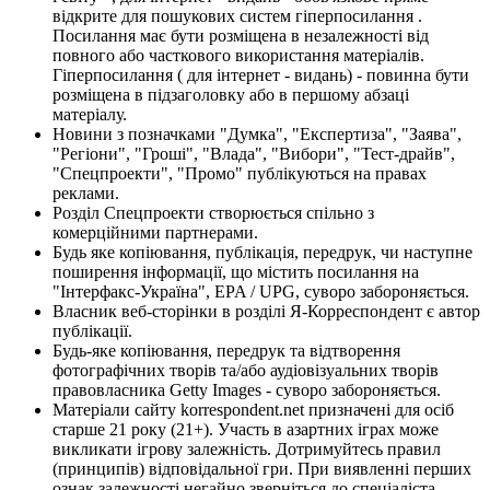
відкрите для пошукових систем гіперпосилання .
Посилання має бути розміщена в незалежності від
повного або часткового використання матеріалів.
Гіперпосилання ( для інтернет - видань) - повинна бути
розміщена в підзаголовку або в першому абзаці
матеріалу.
Новини з позначками "Думка", "Експертиза", "Заява",
"Регіони", "Гроші", "Влада", "Вибори", "Тест-драйв",
"Спецпроекти", "Промо" публікуються на правах
реклами.
Розділ Спецпроекти створюється спільно з
комерційними партнерами.
Будь яке копіювання, публікація, передрук, чи наступне
поширення інформації, що містить посилання на
"Інтерфакс-Україна", EPA / UPG, суворо забороняється.
Власник веб-сторінки в розділі Я-Корреспондент є автор
публікації.
Будь-яке копіювання, передрук та відтворення
фотографічних творів та/або аудіовізуальних творів
правовласника Getty Images - суворо забороняється.
Матеріали сайту korrespondent.net призначені для осіб
старше 21 року (21+). Участь в азартних іграх може
викликати ігрову залежність. Дотримуйтесь правил
(принципів) відповідальної гри. При виявленні перших
ознак залежності негайно зверніться до спеціаліста.