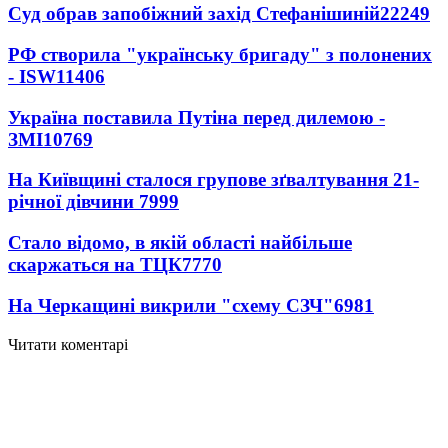
Суд обрав запобіжний захід Стефанішиній
22249
РФ створила "українську бригаду" з полонених
- ISW
11406
Україна поставила Путіна перед дилемою -
ЗМІ
10769
На Київщині сталося групове зґвалтування 21-
річної дівчини
7999
Стало відомо, в якій області найбільше
скаржаться на ТЦК
7770
На Черкащині викрили "схему СЗЧ"
6981
Читати коментарі