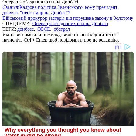
Операція об'єднаних сил на Донбасі
Сюжет
Кадрова політика Зеленського: кому президент
доручає "нести мир на Донбас"?
Військовий прокурор застеріг від порушень закону в Золотому
СПЕЦТЕМА:
Операція об'єднаних сил на Донбасі
ТЕГИ:
донбасс
,
ОБСЕ
,
обстрел
Якщо ви помітили помилку, виділіть необхідний текст і
натисніть Ctrl + Enter, щоб повідомити про це редакцію.