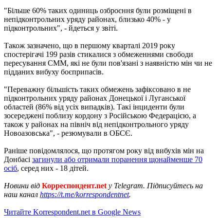
"Більше 60% таких одиниць озброєння були розміщені в
непідконтрольних уряду районах, близько 40% - у
підконтрольних", - йдеться у звіті.
Також зазначено, що в першому кварталі 2019 року
спостерігачі 199 разів стикалися з обмеженнями свободи
пересування СММ, які не були пов'язані з наявністю мін чи не
підданих вибуху боєприпасів.
"Переважну більшість таких обмежень зафіксовано в не
підконтрольних уряду районах Донецької і Луганської
областей (86% від усіх випадків). Такі інциденти були
зосереджені поблизу кордону з Російською Федерацією, а
також у районах на північ від непідконтрольного уряду
Новоазовська", - резюмували в ОБСЄ.
Раніше повідомлялося, що протягом року від вибухів мін на
Донбасі
загинули або отримали поранення щонайменше 70
осіб
, серед них - 18 дітей.
Новини від
Корреспондент.net
у Telegram. Підписуйтесь на
наш канал
https://t.me/korrespondentnet
.
Читайте Korrespondent.net в Google News