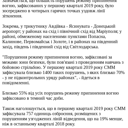
Зазначається, що більшість порушень режиму припинення
вогню, зафіксованих у першому кварталі 2019 року, було
зосереджено в чотирьох гарячих точках уздовж лінії
зіткнення.
Зокрема, у трикутнику Авдіївка - Ясинувата - Донецький
аеропорт; у районах на схід і північний схід від Маріуполя; у
районі, обмеженому населеними пунктами Попасна,
Калинове, Первомайськ і Золоте, і в районах на південний
захід, південь і південний схід від Світлодарська.
"Порушення режиму припинення вогню, зафіксовані за
межами зони безпеки, були пов'язані з проведенням навчань з
бойовою стрільбою. У першому кварталі 2019 року СММ
зафіксувала близько 1400 таких порушень, з яких близько 70%
- у не підконтрольних уряду районах", - йдеться в
повідомленні.
Близько 55% від усіх порушень режиму припинення вогню
зафіксовано в темний час доби.
Також наголошується, що в першому кварталі 2019 року СММ
зафіксувала 757 одиниць озброєння, розміщених з
порушенням узгоджених ліній відведення, що на 19% менше,
ніж в останньому кварталі 2018 року.