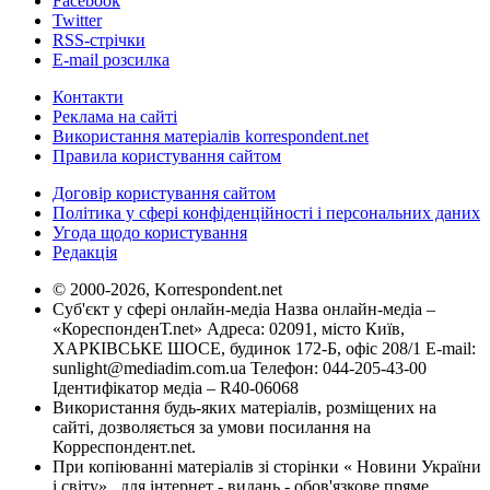
Facebook
Twitter
RSS-стрічки
E-mail розсилка
Контакти
Реклама на сайті
Використання матеріалів korrespondent.net
Правила користування сайтом
Договір користування сайтом
Політика у сфері конфіденційності і персональних даних
Угода щодо користування
Редакція
© 2000-2026, Korrespondent.net
Суб'єкт у сфері онлайн-медіа Назва онлайн-медіа –
«КореспонденТ.net» Адреса: 02091, місто Київ,
ХАРКІВСЬКЕ ШОСЕ, будинок 172-Б, офіс 208/1 E-mail:
sunlight@mediadim.com.ua
Телефон: 044-205-43-00
Ідентифікатор медіа – R40-06068
Використання будь-яких матеріалів, розміщених на
сайті, дозволяється за умови посилання на
Корреспондент.net.
При копіюванні матеріалів зі сторінки « Новини України
і світу» , для інтернет - видань - обов'язкове пряме