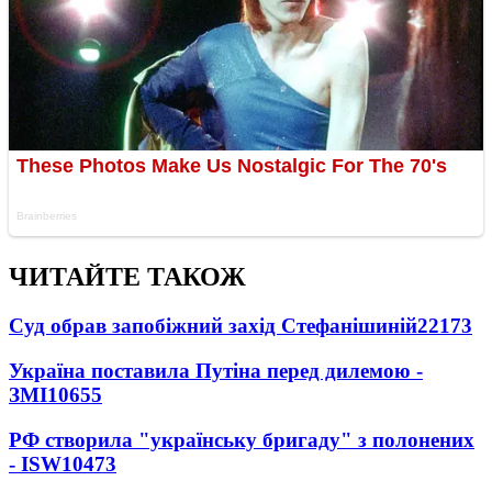
ЧИТАЙТЕ ТАКОЖ
Суд обрав запобіжний захід Стефанішиній
22173
Україна поставила Путіна перед дилемою -
ЗМІ
10655
РФ створила "українську бригаду" з полонених
- ISW
10473