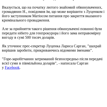
Вказується, що на початку лютого знайомий обвинувачених,
громадянин Н., повідомив їм, що може вирішити з Луценком і
його заступником Матіосом питання про закриття вказаного
кримінального провадження.
Але за прийняття такого рішення обвинувачені повинні були
передати нібито для генпрокурора і його зама неправомірну
вигоду в сумі 500 тисяч доларів.
Як уточнює прес-секретар Луценка Лариса Сарган, "шахрай
вирішив заробити, прикриваючись відомими іменами".
"Горе-заробітчанин затриманий безпосередньо після передачі
всієї суми в півмільйона доларів", - написала Сарган
у
Facebook
.