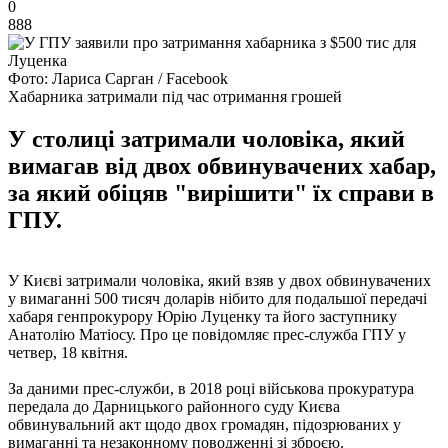
0
888
Фото: Лариса Сарган / Facebook
Хабарника затримали під час отримання грошей
У столиці затримали чоловіка, який
вимагав від двох обвинувачених хабар,
за який обіцяв "вирішити" їх справи в
ГПУ.
У Києві затримали чоловіка, який взяв у двох обвинувачених
у вимаганні 500 тисяч доларів нібито для подальшої передачі
хабаря генпрокурору Юрію Луценку та його заступнику
Анатолію Матіосу. Про це повідомляє прес-служба ГПУ у
четвер, 18 квітня.
За даними прес-служби, в 2018 році військова прокуратура
передала до Дарницького районного суду Києва
обвинувальний акт щодо двох громадян, підозрюваних у
вимаганні та незаконному поводженні зі зброєю.