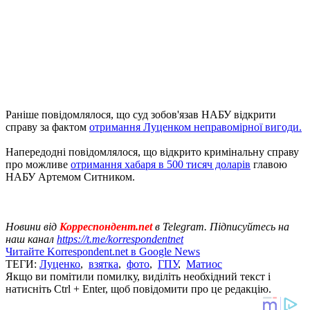
Раніше повідомлялося, що суд зобов'язав НАБУ відкрити
справу за фактом
отримання Луценком неправомірної вигоди.
Напередодні повідомлялося, що відкрито кримінальну справу
про можливе
отримання хабаря в 500 тисяч доларів
главою
НАБУ Артемом Ситником.
Новини від
Корреспондент.net
в Telegram. Підписуйтесь на
наш канал
https://t.me/korrespondentnet
Читайте Korrespondent.net в Google News
ТЕГИ:
Луценко
,
взятка
,
фото
,
ГПУ
,
Матиос
Якщо ви помітили помилку, виділіть необхідний текст і
натисніть Ctrl + Enter, щоб повідомити про це редакцію.