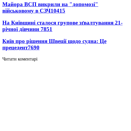
Майора ВСП викрили на "допомозі"
військовому в СЗЧ
10415
На Київщині сталося групове зґвалтування 21-
річної дівчини
7851
Київ про рішення Швеції щодо судна: Це
прецедент
7690
Читати коментарі