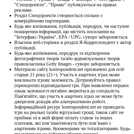
"Спецпроекти", "Промо" публікуються на правах
реклами.
Розділ Спецпроекти створюється спільно з
комерційними партнерами.
Будь яке копіювання, публікація, передрук, чи наступне
поширення інформації, що містить посилання на
"Інтерфакс-Україна", EPA / UPG, суворо забороняється.
Власник веб-сторінки в розділі Я-Корреспондент є автор
публікації.
Будь-яке копіювання, передрук та відтворення
фотографічних творів та/або аудіовізуальних творів
правовласника Getty Images - суворо забороняється.
Матеріали сайту korrespondent.net призначені для осіб
старше 21 року (21+). Участь в азартних іграх може
викликати ігрову залежність. Дотримуйтесь правил
(принципів) відповідальної гри. При виявленні перших
ознак залежності негайно зверніться до спеціаліста.
Пам'ятайте, що участь в азартних іграх не може бути
джерелом доходів або альтернативою роботі.
Інформаційний ресурс korrespondent.net не проводить
ігри на реальні та/або віртуальні гроші, також сайт не
приймає ні в якій формі оплату ставок та інших
платежів, які пов’язані/можуть бути пов’язані з
азартними іграми, букмекерами чи тоталізаторами. Будь-
які матеріали на інформаційному ресурсі