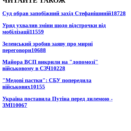
ЧИТАЙТЕ ТАКОЖ
Суд обрав запобіжний захід Стефанішиній
18728
Уряд ухвалив зміни щодо відстрочки від
мобілізації
11559
Зеленський зробив заяву про мирні
переговори
10688
Майора ВСП викрили на "допомозі"
військовому в СЗЧ
10228
"Медові пастки": СБУ попередила
військових
10155
Україна поставила Путіна перед дилемою -
ЗМІ
10067