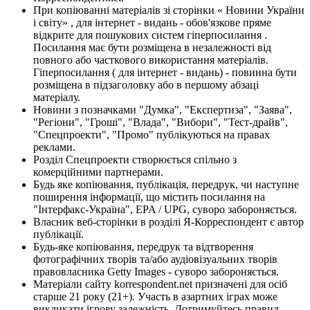
При копіюванні матеріалів зі сторінки « Новини України
і світу» , для інтернет - видань - обов'язкове пряме
відкрите для пошукових систем гіперпосилання .
Посилання має бути розміщена в незалежності від
повного або часткового використання матеріалів.
Гіперпосилання ( для інтернет - видань) - повинна бути
розміщена в підзаголовку або в першому абзаці
матеріалу.
Новини з позначками "Думка", "Експертиза", "Заява",
"Регіони", "Гроші", "Влада", "Вибори", "Тест-драйв",
"Спецпроекти", "Промо" публікуються на правах
реклами.
Розділ Спецпроекти створюється спільно з
комерційними партнерами.
Будь яке копіювання, публікація, передрук, чи наступне
поширення інформації, що містить посилання на
"Інтерфакс-Україна", EPA / UPG, суворо забороняється.
Власник веб-сторінки в розділі Я-Корреспондент є автор
публікації.
Будь-яке копіювання, передрук та відтворення
фотографічних творів та/або аудіовізуальних творів
правовласника Getty Images - суворо забороняється.
Матеріали сайту korrespondent.net призначені для осіб
старше 21 року (21+). Участь в азартних іграх може
викликати ігрову залежність. Дотримуйтесь правил