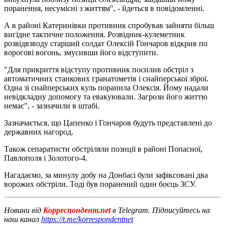
поранення, несумісні з життям", - йдеться в повідомленні.
А в районі Катеринівки противник спробував зайняти більш
вигідне тактичне положення. Розвідник-кулеметник
розвідвзводу старший солдат Олексій Гончаров відкрив по
ворогові вогонь, змусивши його відступити.
"Для прикриття відступу противник посилив обстріл з
автоматичних станкових гранатометів і снайперської зброї.
Одна зі снайперських куль поранила Олексія. Йому надали
невідкладну допомогу та евакуювали. Загрози його життю
немає", - зазначили в штабі.
Зазначається, що Цапенко і Гончаров будуть представлені до
державних нагород.
Також сепаратисти обстріляли позиції в районі Попасної,
Павлополя і Золотого-4.
Нагадаємо, за минулу добу на Донбасі були зафіксовані два
ворожих обстріли. Тоді був поранений один боєць ЗСУ.
Новини від
Корреспондент.net
в Telegram. Підписуйтесь на
наш канал
https://t.me/korrespondentnet