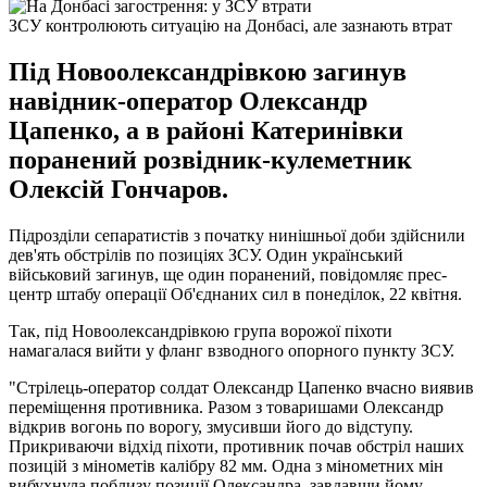
ЗСУ контролюють ситуацію на Донбасі, але зазнають втрат
Під Новоолександрівкою загинув
навідник-оператор Олександр
Цапенко, а в районі Катеринівки
поранений розвідник-кулеметник
Олексій Гончаров.
Підрозділи сепаратистів з початку нинішньої доби здійснили
дев'ять обстрілів по позиціях ЗСУ. Один український
військовий загинув, ще один поранений, повідомляє прес-
центр штабу операції Об'єднаних сил в понеділок, 22 квітня.
Так, під Новоолександрівкою група ворожої піхоти
намагалася вийти у фланг взводного опорного пункту ЗСУ.
"Стрілець-оператор солдат Олександр Цапенко вчасно виявив
переміщення противника. Разом з товаришами Олександр
відкрив вогонь по ворогу, змусивши його до відступу.
Прикриваючи відхід піхоти, противник почав обстріл наших
позицій з мінометів калібру 82 мм. Одна з мінометних мін
вибухнула поблизу позиції Олександра, завдавши йому