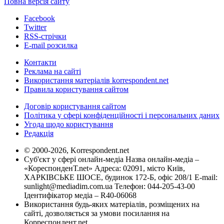
Повна версія сайту
Facebook
Twitter
RSS-стрічки
E-mail розсилка
Контакти
Реклама на сайті
Використання матеріалів korrespondent.net
Правила користування сайтом
Договір користування сайтом
Політика у сфері конфіденційності і персональних даних
Угода щодо користування
Редакція
© 2000-2026, Korrespondent.net
Суб'єкт у сфері онлайн-медіа Назва онлайн-медіа –
«КореспонденТ.net» Адреса: 02091, місто Київ,
ХАРКІВСЬКЕ ШОСЕ, будинок 172-Б, офіс 208/1 E-mail:
sunlight@mediadim.com.ua
Телефон: 044-205-43-00
Ідентифікатор медіа – R40-06068
Використання будь-яких матеріалів, розміщених на
сайті, дозволяється за умови посилання на
Корреспондент.net.