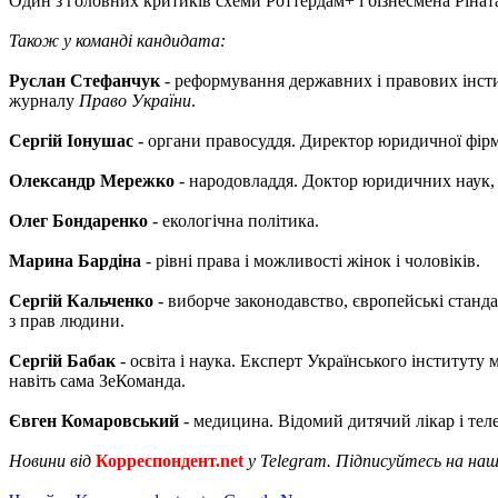
Один з головних критиків схеми Роттердам+ і бізнесмена Рінат
Також у команді кандидата:
Руслан Стефанчук
- реформування державних і правових інст
журналу
Право України
.
Сергій Іонушас
- органи правосуддя. Директор юридичної фірми
Олександр Мережко
- народовладдя. Доктор юридичних наук, 
Олег Бондаренко
- екологічна політика.
Марина Бардіна
- рівні права і можливості жінок і чоловіків.
Сергій Кальченко
- виборче законодавство, європейські станд
з прав людини.
Сергій Бабак
- освіта і наука. Експерт Українського інститут
навіть сама ЗеКоманда.
Євген Комаровський
- медицина. Відомий дитячий лікар і тел
Новини від
Корреспондент.net
у Telegram. Підписуйтесь на на