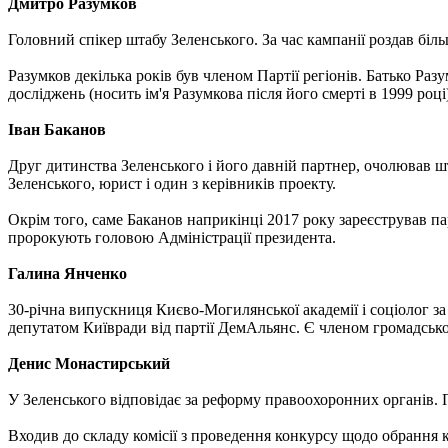
Дмитро Разумков
Головний спікер штабу Зеленського. За час кампанії роздав біл
Разумков декілька років був членом Партії регіонів. Батько Р
досліджень (носить ім'я Разумкова після його смерті в 1999 році
Іван Баканов
Друг дитинства Зеленського і його давній партнер, очолював шта
Зеленського, юрист і один з керівників проекту.
Окрім того, саме Баканов наприкінці 2017 року зареєстрував пар
пророкують головою Адміністрації президента.
Галина Янченко
30-річна випускниця Києво-Могилянської академії і соціолог з
депутатом Київради від партії ДемАльянс. Є членом громадськ
Денис Монастирський
У Зеленського відповідає за реформу правоохоронних органів
Входив до складу комісії з проведення конкурсу щодо обрання к