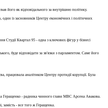
ував його як відповідального за внутрішню політику.
в, один із засновників Центру економічних і політичних
я Студії Квартал 95 - одна з ключових фігур у бізнесі
ького, буде відповідати за зв'язки з парламентом. Саме його
ва, працювала аналітиком Центру протидії корупції. Була
на Геращенко - радника чинного глави МВС Арсена Авакова.
 замість - все того ж Геращенка.