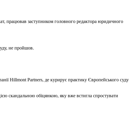
окат, працював заступником головного редактора юридичного
уду, не пройшов.
нії Hillmont Partners, де курирує практику Європейського суду
 цією скандальною обіцянкою, яку вже встигла спростувати