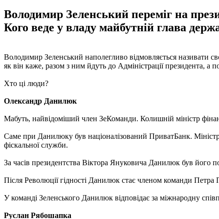
Володимир Зеленський переміг на презид
Кого веде у владу майбутній глава держ
Володимир Зеленський наполегливо відмовляється називати своїх 
як він каже, разом з ним йдуть до Адміністрації президента, а 
Хто ці люди?
Олександр Данилюк
Мабуть, найвідоміший член ЗеКоманди. Колишній міністр фінан
Саме при Данилюку був націоналізований ПриватБанк. Міністр 
фіскальної служби.
За часів президентства Віктора Януковича Данилюк був його 
Після Революції гідності Данилюк стає членом команди Петра П
У команді Зеленського Данилюк відповідає за міжнародну співп
Руслан Рябошапка