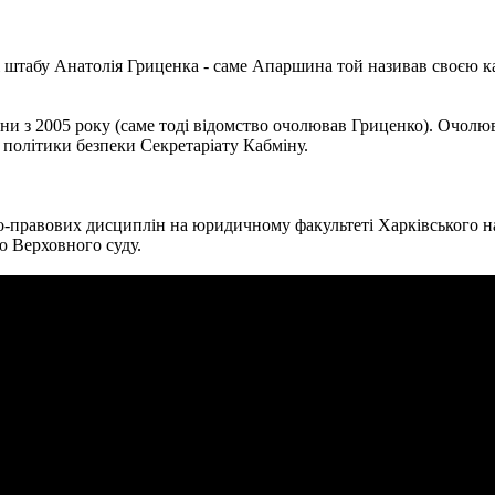
 штабу Анатолія Гриценка - саме Апаршина той називав своєю ка
и з 2005 року (саме тоді відомство очолював Гриценко). Очолюв
 політики безпеки Секретаріату Кабміну.
-правових дисциплін на юридичному факультеті Харківського нац
ю Верховного суду.