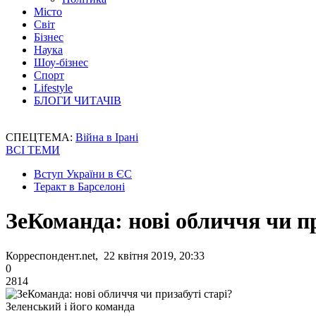
Місто
Світ
Бізнес
Наука
Шоу-бізнес
Спорт
Lifestyle
БЛОГИ ЧИТАЧІВ
СПЕЦТЕМА:
Війна в Ірані
ВСІ ТЕМИ
Вступ України в ЄС
Теракт в Барселоні
ЗеКоманда: нові обличчя чи пр
Корреспондент.net, 22 квітня 2019, 20:33
0
2814
Зеленський і його команда