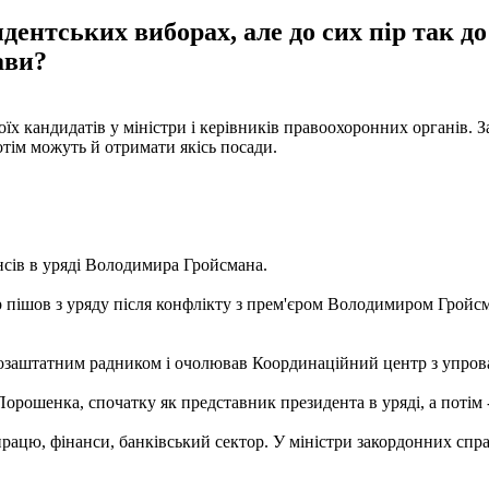
ентських виборах, але до сих пір так до
ави?
кандидатів у міністри і керівників правоохоронних органів. Замі
потім можуть й отримати якісь посади.
сів в уряді Володимира Гройсмана.
пішов з уряду після конфлікту з прем'єром Володимиром Гройсм
позаштатним радником і очолював Координаційний центр з упро
орошенка, спочатку як представник президента в уряді, а потім 
рацю, фінанси, банківський сектор. У міністри закордонних справ