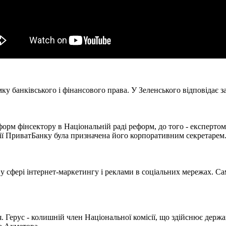
 банківського і фінансового права. У Зеленського відповідає за
орм фінсектору в Національній раді реформ, до того - експерто
ї ПриватБанку була призначена його корпоративним секретарем. 
у сфері інтернет-маркетингу і реклами в соціальних мережах. С
. Герус - колишній член Національної комісії, що здійснює держ