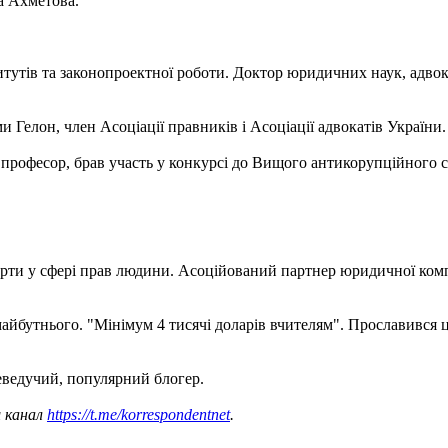
а Ахметова.
итутів та законопроектної роботи. Доктор юридичних наук, адв
 Гелон, член Асоціації правників і Асоціації адвокатів України.
професор, брав участь у конкурсі до Вищого антикорупційного с
арти у сфері прав людини. Асоційований партнер юридичної компа
у майбутнього. "Мінімум 4 тисячі доларів вчителям". Прославився
еведучий, популярний блогер.
ш канал
https://t.me/korrespondentnet
.