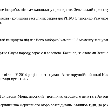
ьше інтерв'ю, ніж сам кандидат у президенти. Зеленський презент
азумкова - колишній заступник секретаря РНБО Олександр Разумко
).
б кандидата під час його виборчої кампанії. З моменту заснуванн
тію Слуга народу, зараз є її головою. Баканов, за словами Зеленс
а освітою. У 2014 році вона заснувала Антикорупційний штаб Киє
ої ради при НАБУ.
. При цьому Монастирський - помічник народного депутата Анто
ерівництва Державного бюро розслідувань. Увійшов туди, до речі,