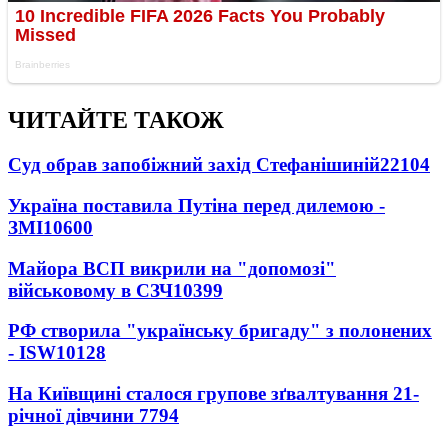
ЧИТАЙТЕ ТАКОЖ
Суд обрав запобіжний захід Стефанішиній
22104
Україна поставила Путіна перед дилемою -
ЗМІ
10600
Майора ВСП викрили на "допомозі"
військовому в СЗЧ
10399
РФ створила "українську бригаду" з полонених
- ISW
10128
На Київщині сталося групове зґвалтування 21-
річної дівчини
7794