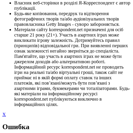
Власник веб-сторінки в розділі Я-Корреспондент є автор
публікації.
Будь-яке копіювання, передрук та відтворення
фотографічних творів та/або аудіовізуальних творів
правовласника Getty Images - суворо забороняється.
Матеріали сайту korrespondent.net призначені для осіб
старше 21 року (21+). Участь в азартних іграх може
викликати ігрову залежність. Дотримуйтесь правил
(принципів) відповідальної гри. При виявленні перших
ознак залежності негайно зверніться до спеціаліста.
Пам'ятайте, що участь в азартних іграх не може бути
джерелом доходів або альтернативою роботі.
Інформаційний ресурс korrespondent.net не проводить
ігри на реальні та/або віртуальні гроші, також сайт не
приймає ні в якій формі оплату ставок та інших
платежів, які пов’язані/можуть бути пов’язані з
азартними іграми, букмекерами чи тоталізаторами. Будь-
які матеріали на інформаційному ресурсі
korrespondent.net публікуються виключно в
інформаційних цілях.
X
Ошибка