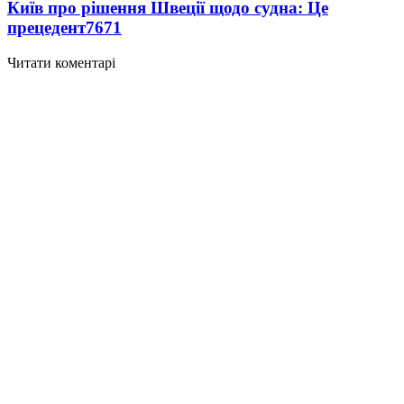
Київ про рішення Швеції щодо судна: Це
прецедент
7671
Читати коментарі