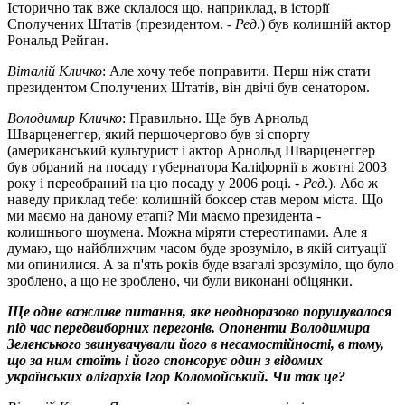
Історично так вже склалося що, наприклад, в історії
Сполучених Штатів (президентом. -
Ред
.) був колишній актор
Рональд Рейган.
Віталій Кличко
: Але хочу тебе поправити. Перш ніж стати
президентом Сполучених Штатів, він двічі був сенатором.
Володимир Кличко
: Правильно. Ще був Арнольд
Шварценеггер, який першочергово був зі спорту
(американський культурист і актор Арнольд Шварценеггер
був обраний на посаду губернатора Каліфорнії в жовтні 2003
року і переобраний на цю посаду у 2006 році. -
Ред
.). Або ж
наведу приклад тебе: колишній боксер став мером міста. Що
ми маємо на даному етапі? Ми маємо президента -
колишнього шоумена. Можна міряти стереотипами. Але я
думаю, що найближчим часом буде зрозуміло, в якій ситуації
ми опинилися. А за п'ять років буде взагалі зрозуміло, що було
зроблено, а що не зроблено, чи були виконані обіцянки.
Ще одне важливе питання, яке неодноразово порушувалося
під час передвиборних перегонів. Опоненти Володимира
Зеленського звинувачували його в несамостійності, в тому,
що за ним стоїть і його спонсорує один з відомих
українських олігархів Ігор Коломойський. Чи так це?