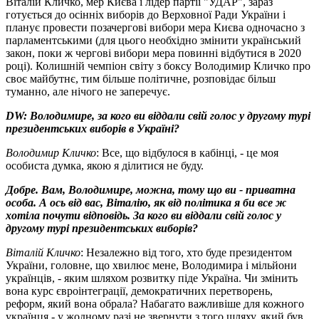
Віталій Кличко, мер Києва і лідер партії "УДАР", зараз
готується до осінніх виборів до Верховної Ради України і
планує провести позачергові вибори мера Києва одночасно з
парламентськими (для цього необхідно змінити український
закон, поки ж чергові вибори мера повинні відбутися в 2020
році). Колишній чемпіон світу з боксу Володимир Кличко про
своє майбутнє, тим більше політичне, розповідає більш
туманно, але нічого не заперечує.
DW: Володимире, за кого ви віддали свій голос у другому турі
президентських виборів в Україні?
Володимир Кличко
: Все, що відбулося в кабінці, - це моя
особиста думка, якою я ділитися не буду.
Добре. Вам, Володимире, можна, тому що ви - приватна
особа. А ось від вас, Віталію, як від політика я би все ж
хотіла почути відповідь. За кого ви віддали свій голос у
другому турі президентських виборів?
Віталій Кличко
: Незалежно від того, хто буде президентом
України, головне, що хвилює мене, Володимира і мільйони
українців, - яким шляхом розвитку піде Україна. Чи змінить
вона курс євроінтеграції, демократичних перетворень,
реформ, який вона обрала? Набагато важливіше для кожного
українця - у жодному разі не звернути з того шляху, який був