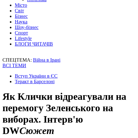
Місто
Світ
Бізнес
Наука
Шоу-бізнес
Спорт
Lifestyle
БЛОГИ ЧИТАЧІВ
СПЕЦТЕМА:
Війна в Ірані
ВСІ ТЕМИ
Вступ України в ЄС
Теракт в Барселоні
Як Клички відреагували на
перемогу Зеленського на
виборах. Інтерв'ю
DW
Сюжет