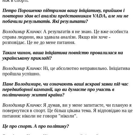
ніж в спорті.
Петро Порошенко підтримав вашу ініціативу, прийшов і
повторно здав всі аналізи представникам VADA, але ми не
побачили результатів. Які результати?
Володимир Кличко
: А результатів я не знаю. Це вже особиста
справа людини, яка здавала аналізи. Якщо він хоче -
розповідає. Це не до мене питання.
Таким чином, ваша ініціатива повністю провалилася на
українському прикладі?
Володимир Кличко
: Ні, це абсолютно неправильно. Ініціатива
пройшла успішно.
Пане Володимире, чи означають ваші яскраві заяви під час
передвиборної кампанії, що ви думаєте про участь в
політичному житті країни?
Володимир Кличко
: Я думав, ви у мене запитаєте, чи планую я
повернутися в спорт. Це більш цікава тема. Я відповідаю на це
питання: ніколи не говори "ніколи".
Це про спорт. А про політику?