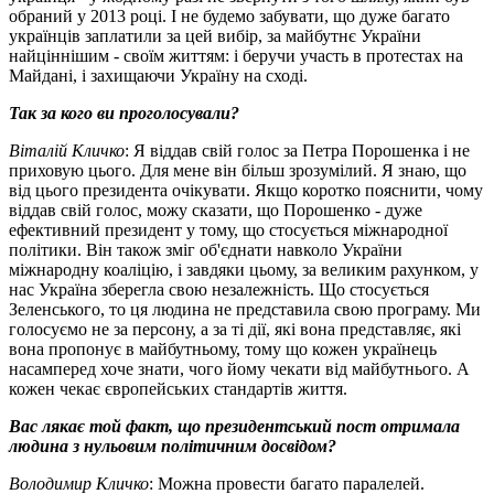
обраний у 2013 році. І не будемо забувати, що дуже багато
українців заплатили за цей вибір, за майбутнє України
найціннішим - своїм життям: і беручи участь в протестах на
Майдані, і захищаючи Україну на сході.
Так за кого ви проголосували?
Віталій Кличко
: Я віддав свій голос за Петра Порошенка і не
приховую цього. Для мене він більш зрозумілий. Я знаю, що
від цього президента очікувати. Якщо коротко пояснити, чому
віддав свій голос, можу сказати, що Порошенко - дуже
ефективний президент у тому, що стосується міжнародної
політики. Він також зміг об'єднати навколо України
міжнародну коаліцію, і завдяки цьому, за великим рахунком, у
нас Україна зберегла свою незалежність. Що стосується
Зеленського, то ця людина не представила свою програму. Ми
голосуємо не за персону, а за ті дії, які вона представляє, які
вона пропонує в майбутньому, тому що кожен українець
насамперед хоче знати, чого йому чекати від майбутнього. А
кожен чекає європейських стандартів життя.
Вас лякає той факт, що президентський пост отримала
людина з нульовим політичним досвідом?
Володимир Кличко
: Можна провести багато паралелей.