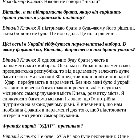
Володимир Кличко
: Ніколи не говори "ніколи".
Віталію, а ви підтримаєте брата, якщо він вирішить
брати участь в українській політиці?
Віталій Кличко
: Я підтримаю брата в будь-якому його рішенні,
яким би воно не було. Це його доля. Це його рішення.
Цієї осені в Україні відбудуться парламентські вибори. В
якому форматі ви, Віталію, збираєтеся в них брати участь?
Віталій Кличко
: Я однозначно буду брати участь в
парламентських виборах. Оскільки в Україні парламентсько-
президентська республіка, то від парламенту залежить дуже
багато чого. На сьогодні 30 представників політичної партії
"Удар" перебувають в парламенті. Без них мені було б украй
складно провести багато законопроектів, які стосуються
місцевого самоврядування міста Києва, розвитку міста. Я
спілкуюся з багатьма мерами і я знаю, що їм потрібна
підтримка на законодавчому рівні. Я впевнений, що нам
необхідна фракція в парламенті для того, щоб відстоювати
інтереси місцевого самоврядування.
Фракція партії "УДАР", правильно?
Віталій Кличко
: Це буде "УДАР" або буде ребрендинг. Одне