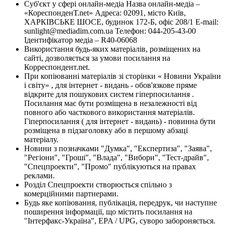
Суб'єкт у сфері онлайн-медіа Назва онлайн-медіа –
«КореспонденТ.net» Адреса: 02091, місто Київ,
ХАРКІВСЬКЕ ШОСЕ, будинок 172-Б, офіс 208/1 E-mail:
sunlight@mediadim.com.ua
Телефон: 044-205-43-00
Ідентифікатор медіа – R40-06068
Використання будь-яких матеріалів, розміщених на
сайті, дозволяється за умови посилання на
Корреспондент.net.
При копіюванні матеріалів зі сторінки « Новини України
і світу» , для інтернет - видань - обов'язкове пряме
відкрите для пошукових систем гіперпосилання .
Посилання має бути розміщена в незалежності від
повного або часткового використання матеріалів.
Гіперпосилання ( для інтернет - видань) - повинна бути
розміщена в підзаголовку або в першому абзаці
матеріалу.
Новини з позначками "Думка", "Експертиза", "Заява",
"Регіони", "Гроші", "Влада", "Вибори", "Тест-драйв",
"Спецпроекти", "Промо" публікуються на правах
реклами.
Розділ Спецпроекти створюється спільно з
комерційними партнерами.
Будь яке копіювання, публікація, передрук, чи наступне
поширення інформації, що містить посилання на
"Інтерфакс-Україна", EPA / UPG, суворо забороняється.