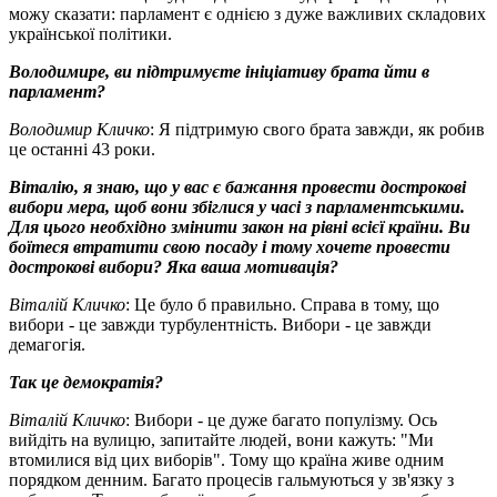
можу сказати: парламент є однією з дуже важливих складових
української політики.
Володимире, ви підтримуєте ініціативу брата йти в
парламент?
Володимир Кличко
: Я підтримую свого брата завжди, як робив
це останні 43 роки.
Віталію, я знаю, що у вас є бажання провести дострокові
вибори мера, щоб вони збіглися у часі з парламентськими.
Для цього необхідно змінити закон на рівні всієї країни. Ви
боїтеся втратити свою посаду і тому хочете провести
дострокові вибори? Яка ваша мотивація?
Віталій Кличко
: Це було б правильно. Справа в тому, що
вибори - це завжди турбулентність. Вибори - це завжди
демагогія.
Так це демократія?
Віталій Кличко
: Вибори - це дуже багато популізму. Ось
вийдіть на вулицю, запитайте людей, вони кажуть: "Ми
втомилися від цих виборів". Тому що країна живе одним
порядком денним. Багато процесів гальмуються у зв'язку з