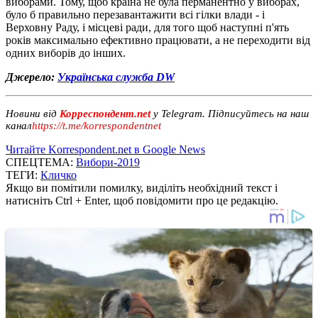
виборами. Тому, щоб країна не була перманентно у виборах,
було б правильно перезавантажити всі гілки влади - і
Верховну Раду, і місцеві ради, для того щоб наступні п'ять
років максимально ефективно працювати, а не переходити від
одних виборів до інших.
Джерело:
Українська служба DW
Новини від
Корреспондент.net
у Telegram. Підписуйтесь на наш
канал
https://t.me/korrespondentnet
Читайте Korrespondent.net в Google News
СПЕЦТЕМА:
Вибори-2019
ТЕГИ:
Кличко
Якщо ви помітили помилку, виділіть необхідний текст і
натисніть Ctrl + Enter, щоб повідомити про це редакцію.