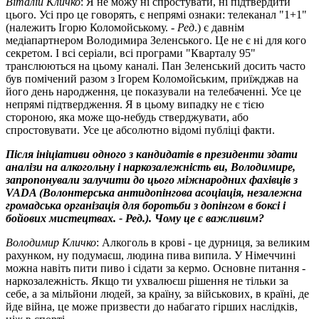
Віталій Кличко
: Я не можу ні спростувати, ні підтвердити
цього. Усі про це говорять, є непрямі ознаки: телеканал "1+1"
(належить Ігорю Коломойському. -
Ред
.) є давнім
медіапартнером Володимира Зеленського. Це не є ні для кого
секретом. І всі серіали, всі програми "Кварталу 95"
транслюються на цьому каналі. Пан Зеленський досить часто
був помічений разом з Ігорем Коломойським, приїжджав на
його день народження, це показували на телебаченні. Усе це
непрямі підтвердження. Я в цьому випадку не є тією
стороною, яка може що-небудь стверджувати, або
спростовувати. Усе це абсолютно відомі публіці факти.
Після ініціативи одного з кандидатів в президенти здати
аналізи на алкогольну і наркозалежність ви, Володимире,
запропонували залучити до цього міжнародних фахівців з
VADA (Волонтерська антидопінгова асоціація, незалежна
громадська організація для боротьби з допінгом в боксі і
бойових мистецтвах. - Ред.). Чому це є важливим?
Володимир Кличко
: Алкоголь в крові - це дурниця, за великим
рахунком, ну подумаєш, людина пива випила. У Німеччині
можна навіть пити пиво і сідати за кермо. Основне питання -
наркозалежність. Якщо ти ухвалюєш рішення не тільки за
себе, а за мільйони людей, за країну, за військових, в країні, де
йде війна, це може призвести до набагато гірших наслідків,