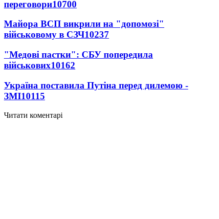
переговори
10700
Майора ВСП викрили на "допомозі"
військовому в СЗЧ
10237
"Медові пастки": СБУ попередила
військових
10162
Україна поставила Путіна перед дилемою -
ЗМІ
10115
Читати коментарі