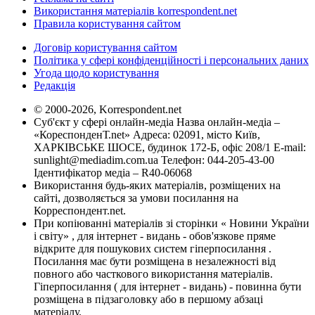
Використання матеріалів korrespondent.net
Правила користування сайтом
Договір користування сайтом
Політика у сфері конфіденційності і персональних даних
Угода щодо користування
Редакція
© 2000-2026, Korrespondent.net
Суб'єкт у сфері онлайн-медіа Назва онлайн-медіа –
«КореспонденТ.net» Адреса: 02091, місто Київ,
ХАРКІВСЬКЕ ШОСЕ, будинок 172-Б, офіс 208/1 E-mail:
sunlight@mediadim.com.ua
Телефон: 044-205-43-00
Ідентифікатор медіа – R40-06068
Використання будь-яких матеріалів, розміщених на
сайті, дозволяється за умови посилання на
Корреспондент.net.
При копіюванні матеріалів зі сторінки « Новини України
і світу» , для інтернет - видань - обов'язкове пряме
відкрите для пошукових систем гіперпосилання .
Посилання має бути розміщена в незалежності від
повного або часткового використання матеріалів.
Гіперпосилання ( для інтернет - видань) - повинна бути
розміщена в підзаголовку або в першому абзаці
матеріалу.