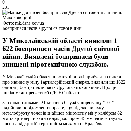
0
231
Фото: mk.dsns.gov.ua
Боєприпаси часів Другої світової війни
У Миколаївській області виявили 1
622 боєприпаси часів Другої світової
війни. Виявлені боєприпаси були
знищені піротехнічною службою.
У Миколаївській області піротехніки, які прибули на виклик
про знайдену міну і артилерійський снаряд, виявили ще 1622
одиниці боєприпасів часів Другої світової війни. Про це
повідомляє прес-служба ДСНС області.
За їхніми словами, 21 квітня в Службу порятунку "101"
надійшло повідомлення про те, що під час пошуку
металобрухту чоловік знайшов мінометну міну калібром 82
мм та артилерійський снаряд калібром 45 мм часів минулих
воєн на відкритій території за межами с. Врадіївка.