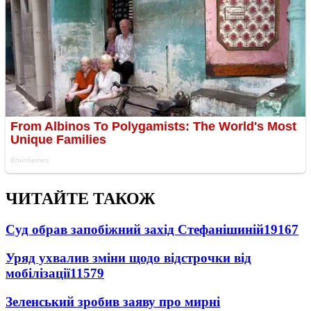
ЧИТАЙТЕ ТАКОЖ
Суд обрав запобіжний захід Стефанішиній
19167
Уряд ухвалив зміни щодо відстрочки від
мобілізації
11579
Зеленський зробив заяву про мирні