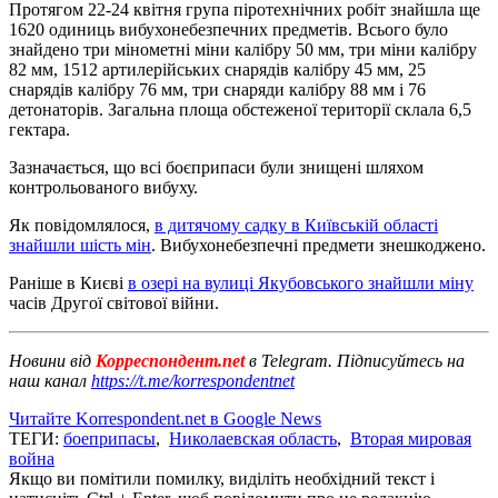
Протягом 22-24 квітня група піротехнічних робіт знайшла ще
1620 одиниць вибухонебезпечних предметів. Всього було
знайдено три мінометні міни калібру 50 мм, три міни калібру
82 мм, 1512 артилерійських снарядів калібру 45 мм, 25
снарядів калібру 76 мм, три снаряди калібру 88 мм і 76
детонаторів. Загальна площа обстеженої території склала 6,5
гектара.
Зазначається, що всі боєприпаси були знищені шляхом
контрольованого вибуху.
Як повідомлялося,
в дитячому садку в Київській області
знайшли шість мін
. Вибухонебезпечні предмети знешкоджено.
Раніше в Києві
в озері на вулиці Якубовського знайшли міну
часів Другої світової війни.
Новини від
Корреспондент.net
в Telegram. Підписуйтесь на
наш канал
https://t.me/korrespondentnet
Читайте Korrespondent.net в Google News
ТЕГИ:
боеприпасы
,
Николаевская область
,
Вторая мировая
война
Якщо ви помітили помилку, виділіть необхідний текст і