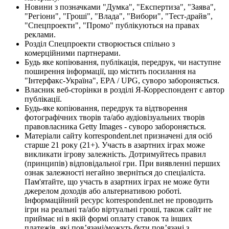
Новини з позначками "Думка", "Експертиза", "Заява",
"Регіони", "Гроші", "Влада", "Вибори", "Тест-драйв",
"Спецпроекти", "Промо" публікуються на правах
реклами.
Розділ Спецпроекти створюється спільно з
комерційними партнерами.
Будь яке копіювання, публікація, передрук, чи наступне
поширення інформації, що містить посилання на
"Інтерфакс-Україна", EPA / UPG, суворо забороняється.
Власник веб-сторінки в розділі Я-Корреспондент є автор
публікації.
Будь-яке копіювання, передрук та відтворення
фотографічних творів та/або аудіовізуальних творів
правовласника Getty Images - суворо забороняється.
Матеріали сайту korrespondent.net призначені для осіб
старше 21 року (21+). Участь в азартних іграх може
викликати ігрову залежність. Дотримуйтесь правил
(принципів) відповідальної гри. При виявленні перших
ознак залежності негайно зверніться до спеціаліста.
Пам'ятайте, що участь в азартних іграх не може бути
джерелом доходів або альтернативою роботі.
Інформаційний ресурс korrespondent.net не проводить
ігри на реальні та/або віртуальні гроші, також сайт не
приймає ні в якій формі оплату ставок та інших
платежів, які пов’язані/можуть бути пов’язані з