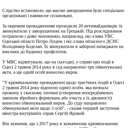
Слідство встановило, що масові заворушення були спеціально
організовані і навмисне сплановані.
За окремим провадженням проходили 20 антимайданівців: їх
звинуватили у заворушеннях на Грецькій. Під розслідування
потрапили і деякі чиновники, наприклад, екс-глава УВС
Одеської області Петро Луцюк і екс-глава обласного ДСНС
Володимир Боделан. Їх звинуватили в забороні виїжджати на
виклики до Будинку профспілок.
У МВС відзвітували, що на сьогодні, у справі про події в
Одесі 2 травня 2014 року в суд направлено три обвинувальні
акти, а ще одній особі винесено вирок.
"У кримінальному провадженні щодо трагічних подій в Одесі
2 травня 2014 року відносно однієї особи, яка визнала
провину у скоєному злочині (створення непередбачених
законом збройних формувань або участь у їх діяльності)
винесено обвинувальний вирок. До суду направлено
обвинувальні акти щодо 3 осіб", - сказав перший заступник
міністра внутрішніх справ Сергій Яровий.
Він зазначив, що з 2017 року в зазначеному кримінальному