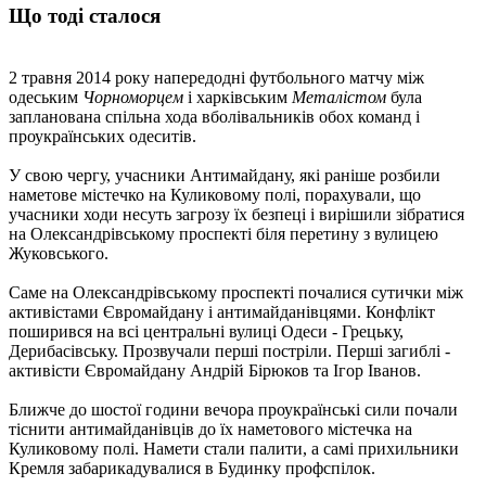
Що тоді сталося
2 травня 2014 року напередодні футбольного матчу між
одеським
Чорноморцем
і харківським
Металістом
була
запланована спільна хода вболівальників обох команд і
проукраїнських одеситів.
У свою чергу, учасники Антимайдану, які раніше розбили
наметове містечко на Куликовому полі, порахували, що
учасники ходи несуть загрозу їх безпеці і вирішили зібратися
на Олександрівському проспекті біля перетину з вулицею
Жуковського.
Саме на Олександрівському проспекті почалися сутички між
активістами Євромайдану і антимайданівцями. Конфлікт
поширився на всі центральні вулиці Одеси - Грецьку,
Дерибасівську. Прозвучали перші постріли. Перші загиблі -
активісти Євромайдану Андрій Бірюков та Ігор Іванов.
Ближче до шостої години вечора проукраїнські сили почали
тіснити антимайданівців до їх наметового містечка на
Куликовому полі. Намети стали палити, а самі прихильники
Кремля забарикадувалися в Будинку профспілок.