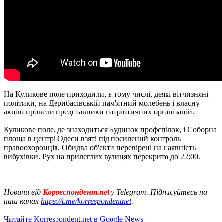
На Куликове поле приходили, в тому числі, деякі вітчизняні
політики, на Дерибасівській пам'ятний молебень і власну
акцію провели представники патріотичних організацій.
Куликове поле, де знаходиться Будинок профспілок, і Соборна
площа в центрі Одеси взяті під посилений контроль
правоохоронців. Обидва об'єкти перевірені на наявність
вибухівки. Рух на прилеглих вулицях перекрито до 22:00.
Новини від
Корреспондент.net
у Telegram. Підписуйтесь на
наш канал
https://t.me/korrespondentnet
.
Читайте Korrespondent.net в Google News