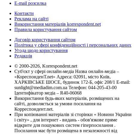
E-mail розсилка
Контакти
Реклама на сайті
Використання матеріалів korrespondent.net
Правила користування сайтом
Договір користування сайтом
Політика у сфері конфіденційності і персональних даних
Угода щодо користування
Редакція
© 2000-2026, Korrespondent.net
Суб'єкт у сфері онлайн-медіа Назва онлайн-медіа –
«КореспонденТ.net» Адреса: 02091, місто Київ,
ХАРКІВСЬКЕ ШОСЕ, будинок 172-Б, офіс 208/1 E-mail:
sunlight@mediadim.com.ua
Телефон: 044-205-43-00
Ідентифікатор медіа – R40-06068
Використання будь-яких матеріалів, розміщених на
сайті, дозволяється за умови посилання на
Корреспондент.net.
При копіюванні матеріалів зі сторінки « Новини України
і світу» , для інтернет - видань - обов'язкове пряме
відкрите для пошукових систем гіперпосилання .
Посилання має бути розміщена в незалежності від