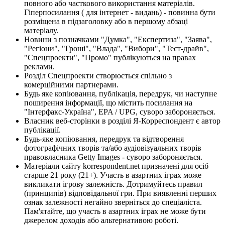
повного або часткового використання матеріалів.
Гіперпосилання ( для інтернет - видань) - повинна бути
розміщена в підзаголовку або в першому абзаці
матеріалу.
Новини з позначками "Думка", "Експертиза", "Заява",
"Регіони", "Гроші", "Влада", "Вибори", "Тест-драйв",
"Спецпроекти", "Промо" публікуються на правах
реклами.
Розділ Спецпроекти створюється спільно з
комерційними партнерами.
Будь яке копіювання, публікація, передрук, чи наступне
поширення інформації, що містить посилання на
"Інтерфакс-Україна", EPA / UPG, суворо забороняється.
Власник веб-сторінки в розділі Я-Корреспондент є автор
публікації.
Будь-яке копіювання, передрук та відтворення
фотографічних творів та/або аудіовізуальних творів
правовласника Getty Images - суворо забороняється.
Матеріали сайту korrespondent.net призначені для осіб
старше 21 року (21+). Участь в азартних іграх може
викликати ігрову залежність. Дотримуйтесь правил
(принципів) відповідальної гри. При виявленні перших
ознак залежності негайно зверніться до спеціаліста.
Пам'ятайте, що участь в азартних іграх не може бути
джерелом доходів або альтернативою роботі.