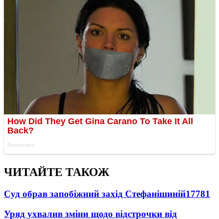
ЧИТАЙТЕ ТАКОЖ
Суд обрав запобіжний захід Стефанішиній
17781
Уряд ухвалив зміни щодо відстрочки від