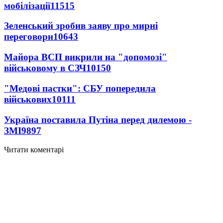
мобілізації
11515
Зеленський зробив заяву про мирні
переговори
10643
Майора ВСП викрили на "допомозі"
військовому в СЗЧ
10150
"Медові пастки": СБУ попередила
військових
10111
Україна поставила Путіна перед дилемою -
ЗМІ
9897
Читати коментарі