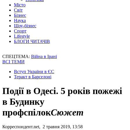
Місто
Світ
Бізнес
Наука
Шоу-бізнес
Спорт
Lifestyle
БЛОГИ ЧИТАЧІВ
СПЕЦТЕМА:
Війна в Ірані
ВСІ ТЕМИ
Вступ України в ЄС
Теракт в Барселоні
Події в Одесі. 5 років пожежі
в Будинку
профспілок
Сюжет
Корреспондент.net, 2 травня 2019, 13:58