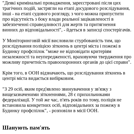
"Деякі кримінальні провадження, зареєстровані після цих
трагічних подій, застрягли на етапі досудового розслідування,
інші - на етапі судового розгляду, з чого можна припустити
про відсутність з боку влади реальної зацікавленості в
забезпеченні справедливості для жертв та притягнення
винних до відповідальності", - йдеться в записці спостерігачів.
У Моніторинговій місії висловили стурбованість тим, що
розслідування поліцією зіткнень в центрі міста і пожежі в
Будинку профспілок "може не відповідати критеріям
незалежності та неупередженості, враховуючи твердження про
можливу причетність правоохоронних органів до цієї справи".
Крім того, в ООН відзначають, що розслідування зіткнень в
центрі міста видається вибірковим.
"З 29 осіб, яким пред'явлено звинувачення у зв'язку з
вищезазначеними зіткненнями, 28 є прихильниками
федералізації. У той же час, п'ять років по тому, поліція не
встановила конкретних осіб, відповідальних за пожежу в
Будинку профспілок", - розповіли в місії ООН.
Шанують пам'ять