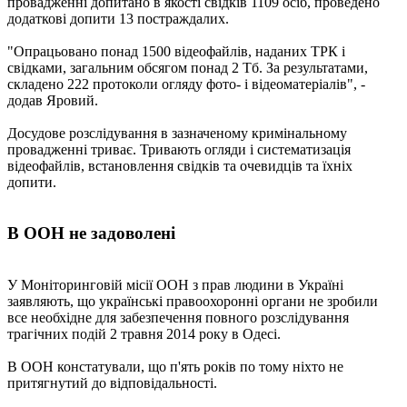
провадженні допитано в якості свідків 1109 осіб, проведено
додаткові допити 13 постраждалих.
"Опрацьовано понад 1500 відеофайлів, наданих ТРК і
свідками, загальним обсягом понад 2 Тб. За результатами,
складено 222 протоколи огляду фото- і відеоматеріалів", -
додав Яровий.
Досудове розслідування в зазначеному кримінальному
провадженні триває. Тривають огляди і систематизація
відеофайлів, встановлення свідків та очевидців та їхніх
допити.
В ООН не задоволені
У Моніторинговій місії ООН з прав людини в Україні
заявляють, що українські правоохоронні органи не зробили
все необхідне для забезпечення повного розслідування
трагічних подій 2 травня 2014 року в Одесі.
В ООН констатували, що п'ять років по тому ніхто не
притягнутий до відповідальності.