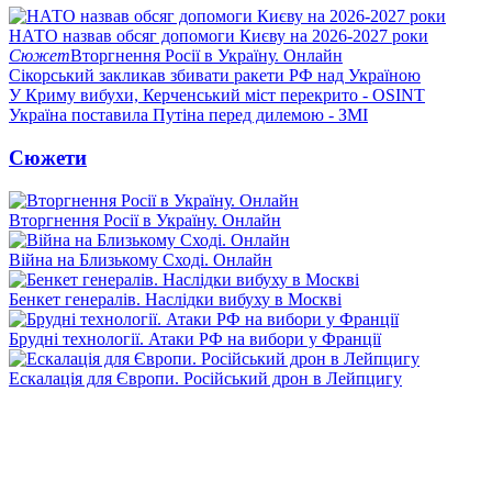
НАТО назвав обсяг допомоги Києву на 2026-2027 роки
Сюжет
Вторгнення Росії в Україну. Онлайн
Сікорський закликав збивати ракети РФ над Україною
У Криму вибухи, Керченський міст перекрито - OSINT
Україна поставила Путіна перед дилемою - ЗМІ
Сюжети
Вторгнення Росії в Україну. Онлайн
Війна на Близькому Сході. Онлайн
Бенкет генералів. Наслідки вибуху в Москві
Брудні технології. Атаки РФ на вибори у Франції
Ескалація для Європи. Російський дрон в Лейпцигу