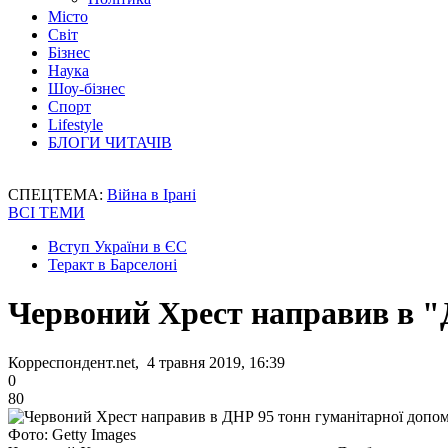
Місто
Світ
Бізнес
Наука
Шоу-бізнес
Спорт
Lifestyle
БЛОГИ ЧИТАЧІВ
СПЕЦТЕМА:
Війна в Ірані
ВСІ ТЕМИ
Вступ України в ЄС
Теракт в Барселоні
Червоний Хрест направив в "
Корреспондент.net, 4 травня 2019, 16:39
0
80
Фото: Getty Images