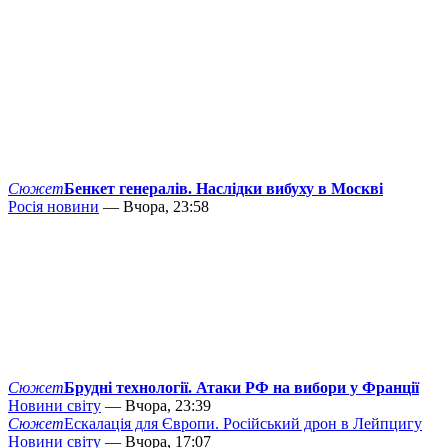
Сюжет
Бенкет генералів. Наслідки вибуху в Москві
Росія новини
— Вчора, 23:58
Сюжет
Брудні технології. Атаки РФ на вибори у Франції
Новини світу
— Вчора, 23:39
Сюжет
Ескалація для Європи. Російський дрон в Лейпцигу
Новини світу
— Вчора, 17:07