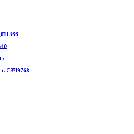
ії
11366
540
17
 в СЗЧ
9768