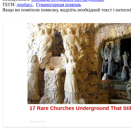
ТЕГИ:
донбасс
,
Гуманитарная помощь
Якщо ви помітили помилку, виділіть необхідний текст і натисніт