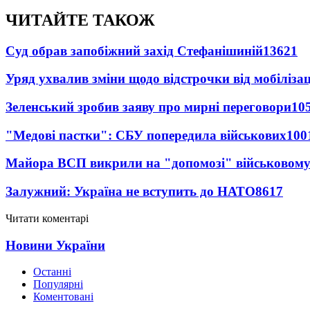
ЧИТАЙТЕ ТАКОЖ
Суд обрав запобіжний захід Стефанішиній
13621
Уряд ухвалив зміни щодо відстрочки від мобілізац
Зеленський зробив заяву про мирні переговори
10
"Медові пастки": СБУ попередила військових
100
Майора ВСП викрили на "допомозі" військовому
Залужний: Україна не вступить до НАТО
8617
Читати коментарі
Новини України
Останні
Популярні
Коментовані