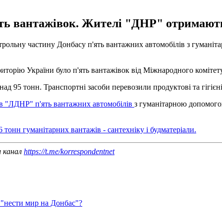
ь вантажівок. Жителі "ДНР" отримають п
рольну частину Донбасу п'ять вантажних автомобілів з гуманіта
торію України було п'ять вантажівок від Міжнародного комітету
95 тонн. Транспортні засоби перевозили продуктові та гігієніч
в "ЛДНР" п'ять вантажних автомобілів
з гуманітарною допомого
6 тонн гуманітарних вантажів - сантехніку і будматеріали.
ш канал
https://t.me/korrespondentnet
 "нести мир на Донбас"?