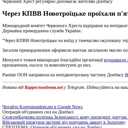
Червоний Хрест регулярно допомагає жителям Донбасу
Через КПВВ Новотроїцьке проїхали п'ят
Міжнародний комітет Червоного Хреста відправив на непідконт
Державна прикордонна служба України.
"Через КПВВ Новотроїцьке на виїзд у тимчасово окуповану тери
Загалом прикордонники оформили вантаж загальною масою понад 
Минулого тижня міжнародні благодійні організації
відправили 
призначення, насоси та комплектуючі до них.
Раніше ООН направила на непідконтрольну частину Донбасу
8
Новини від
Корреспондент.net
у Telegram. Підписуйтесь на на
Читайте Korrespondent.net в Google News
Операція об'єднаних сил на Донбасі
Сюжет
Кадрова політика Зеленського: кому президент доручає
Військовий прокурор застеріг від порушень закону в Золотому
СПЕЦТЕМА:
Операція об'єднаних сил на Донбасі