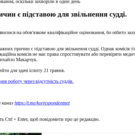
вання, оскільки захворіли в один день
чин є підставою для звільнення судді.
вилися на обов'язкове кваліфікаційне оцінювання, бо нібито зах
ажних причин є підставою для звільнення судді. Однак комісія з'
каційна комісія не має права спростовувати або перевіряти медич
Михайло Макарчук.
ти для здачі іспиту 21 травня.
ив роботу через відсутність суддів.
ш канал
https://t.me/korrespondentnet
ь Ctrl + Enter, щоб повідомити про це редакцію.