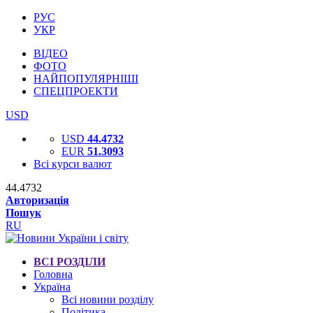
РУС
УКР
ВІДЕО
ФОТО
НАЙПОПУЛЯРНІШІ
СПЕЦПРОЕКТИ
USD
USD
44.4732
EUR
51.3093
Всі курси валют
44.4732
Авторизація
Пошук
RU
ВСІ РОЗДІЛИ
Головна
Україна
Всі новини розділу
Політика