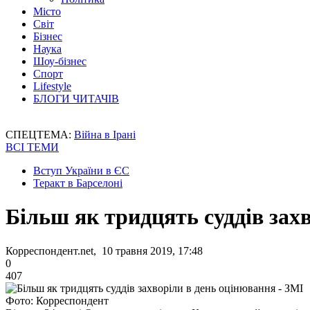
Місто
Світ
Бізнес
Наука
Шоу-бізнес
Спорт
Lifestyle
БЛОГИ ЧИТАЧІВ
СПЕЦТЕМА:
Війна в Ірані
ВСІ ТЕМИ
Вступ України в ЄС
Теракт в Барселоні
Більш як тридцять суддів зах
Корреспондент.net, 10 травня 2019, 17:48
0
407
Фото: Корреспондент