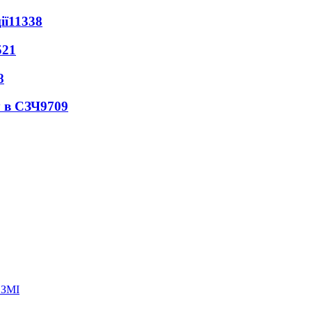
ії
11338
521
8
 в СЗЧ
9709
 ЗМІ