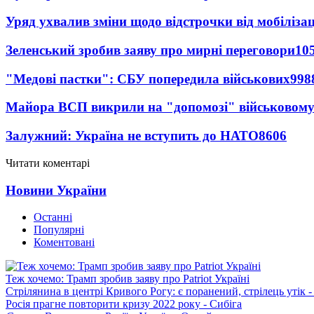
Уряд ухвалив зміни щодо відстрочки від мобілізац
Зеленський зробив заяву про мирні переговори
10
"Медові пастки": СБУ попередила військових
998
Майора ВСП викрили на "допомозі" військовому
Залужний: Україна не вступить до НАТО
8606
Читати коментарі
Новини України
Останні
Популярні
Коментовані
Теж хочемо: Трамп зробив заяву про Patriot Україні
Стрілянина в центрі Кривого Рогу: є поранений, стрілець утік -
Росія прагне повторити кризу 2022 року - Сибіга