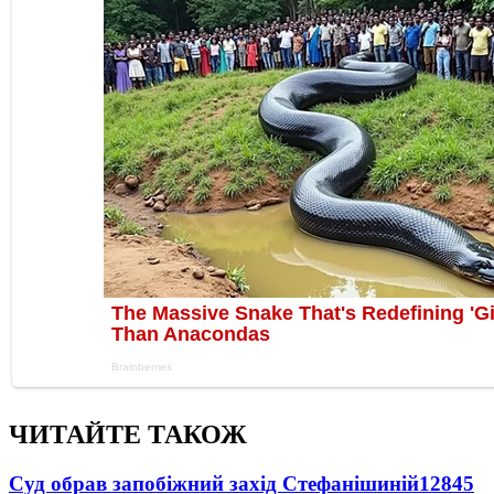
ЧИТАЙТЕ ТАКОЖ
Суд обрав запобіжний захід Стефанішиній
12845