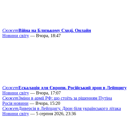
Сюжет
Війна на Близькому Сході. Онлайн
Новини світу
— Вчора, 18:47
Сюжет
Ескалація для Європи. Російський дрон в Лейпцигу
Новини світу
— Вчора, 17:07
Сюжет
Зміни в армії РФ: що стоїть за рішенням Путіна
Росія новини
— Вчора, 15:20
Сюжет
Диверсія в Лейпцигу. Дрон біля українського літака
Новини світу
— 5 серпня 2026, 23:36