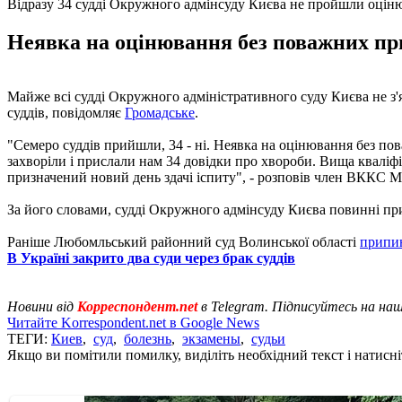
Відразу 34 судді Окружного адмінсуду Києва не пройшли оціню
Неявка на оцінювання без поважних при
Майже всі судді Окружного адміністративного суду Києва не з'я
суддів, повідомляє
Громадське
.
"Семеро суддів прийшли, 34 - ні. Неявка на оцінювання без пов
захворіли і прислали нам 34 довідки про хвороби. Вища кваліфі
призначений новий день здачі іспиту", - розповів член ВККС 
За його словами, судді Окружного адмінсуду Києва повинні прий
Раніше Любомльський районний суд Волинської області
припин
В Україні закрито два суди через брак суддів
Новини від
Корреспондент.net
в Telegram. Підписуйтесь на на
Читайте Korrespondent.net в Google News
ТЕГИ:
Киев
,
суд
,
болезнь
,
экзамены
,
судьи
Якщо ви помітили помилку, виділіть необхідний текст і натисніт