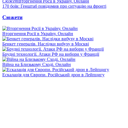
Сюжет
Вторгнення Росії в Україну. Онлайн
170 боїв: Генштаб повідомив про ситуацію на фронті
Сюжети
Вторгнення Росії в Україну. Онлайн
Бенкет генералів. Наслідки вибуху в Москві
Брудні технології. Атаки РФ на вибори у Франції
Війна на Близькому Сході. Онлайн
Ескалація для Європи. Російський дрон в Лейпцигу