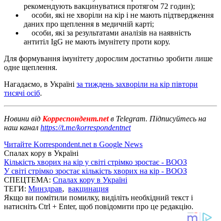
рекомендують вакцинуватися протягом 72 годин);
особи, які не хворіли на кір і не мають підтвердження
даних про щеплення в медичній карті;
особи, які за результатами аналізів на наявність
антитіл IgG не мають імунітету проти кору.
Для формування імунітету дорослим достатньо зробити лише
одне щеплення.
Нагадаємо, в Україні
за тиждень захворіли на кір півтори
тисячі осіб
.
Новини від
Корреспондент.net
в Telegram. Підписуйтесь на
наш канал
https://t.me/korrespondentnet
Читайте Korrespondent.net в Google News
Спалах кору в Україні
Кількість хворих на кір у світі стрімко зростає - ВООЗ
У світі стрімко зростає кількість хворих на кір - ВООЗ
СПЕЦТЕМА:
Спалах кору в Україні
ТЕГИ:
Минздрав
,
вакцинация
Якщо ви помітили помилку, виділіть необхідний текст і
натисніть Ctrl + Enter, щоб повідомити про це редакцію.