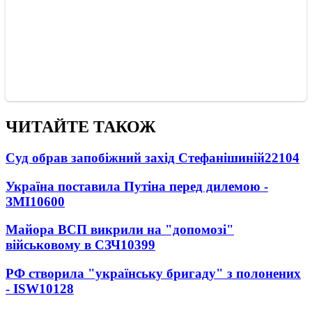
ЧИТАЙТЕ ТАКОЖ
Суд обрав запобіжний захід Стефанішиній
22104
Україна поставила Путіна перед дилемою -
ЗМІ
10600
Майора ВСП викрили на "допомозі"
військовому в СЗЧ
10399
РФ створила "українську бригаду" з полонених
- ISW
10128