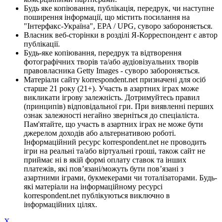
Будь яке копіювання, публікація, передрук, чи наступне
поширення інформації, що містить посилання на
"Інтерфакс-Україна", EPA / UPG, суворо забороняється.
Власник веб-сторінки в розділі Я-Корреспондент є автор
публікації.
Будь-яке копіювання, передрук та відтворення
фотографічних творів та/або аудіовізуальних творів
правовласника Getty Images - суворо забороняється.
Матеріали сайту korrespondent.net призначені для осіб
старше 21 року (21+). Участь в азартних іграх може
викликати ігрову залежність. Дотримуйтесь правил
(принципів) відповідальної гри. При виявленні перших
ознак залежності негайно зверніться до спеціаліста.
Пам'ятайте, що участь в азартних іграх не може бути
джерелом доходів або альтернативою роботі.
Інформаційний ресурс korrespondent.net не проводить
ігри на реальні та/або віртуальні гроші, також сайт не
приймає ні в якій формі оплату ставок та інших
платежів, які пов’язані/можуть бути пов’язані з
азартними іграми, букмекерами чи тоталізаторами. Будь-
які матеріали на інформаційному ресурсі
korrespondent.net публікуються виключно в
інформаційних цілях.
X