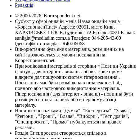
Редакція
© 2000-2026, Korrespondent.net
Суб'єкт у сфері онлайн-медіа Назва онлайн-медіа –
«КореспонденТ.net» Адреса: 02091, місто Київ,
ХАРКІВСЬКЕ ШОСЕ, будинок 172-Б, офіс 208/1 E-mail:
sunlight@mediadim.com.ua
Телефон: 044-205-43-00
Ідентифікатор медіа – R40-06068
Використання будь-яких матеріалів, розміщених на
сайті, дозволяється за умови посилання на
Корреспондент.net.
При копіюванні матеріалів зі сторінки « Новини України
і світу» , для інтернет - видань - обов'язкове пряме
відкрите для пошукових систем гіперпосилання .
Посилання має бути розміщена в незалежності від
повного або часткового використання матеріалів.
Гіперпосилання ( для інтернет - видань) - повинна бути
розміщена в підзаголовку або в першому абзаці
матеріалу.
Новини з позначками "Думка", "Експертиза", "Заява",
"Регіони", "Гроші", "Влада", "Вибори", "Тест-драйв",
"Спецпроекти", "Промо" публікуються на правах
реклами.
Розділ Спецпроекти створюється спільно з
комерційними партнерами.