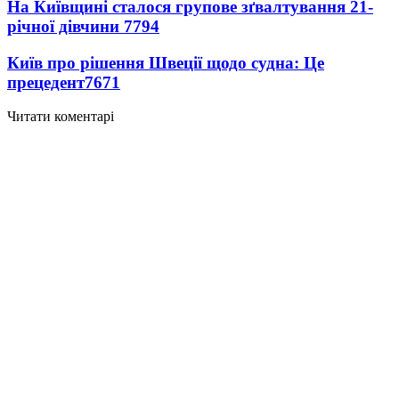
На Київщині сталося групове зґвалтування 21-
річної дівчини
7794
Київ про рішення Швеції щодо судна: Це
прецедент
7671
Читати коментарі