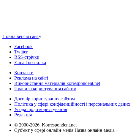
Повна версія сайту
Facebook
Twitter
RSS-стрічки
E-mail розсилка
Контакти
Реклама на сайті
Використання матеріалів korrespondent.net
Правила користування сайтом
Договір користування сайтом
Політика у сфері конфіденційності і персональних даних
Угода щодо користування
Редакція
© 2000-2026, Korrespondent.net
Суб'єкт у сфері онлайн-медіа Назва онлайн-медіа –