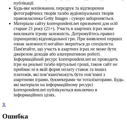
публікації.
Будь-яке копіювання, передрук та відтворення
фотографічних творів та/або аудіовізуальних творів
правовласника Getty Images - суворо забороняється.
Матеріали сайту korrespondent.net призначені для осіб
старше 21 року (21+). Участь в азартних іграх може
викликати ігрову залежність. Дотримуйтесь правил
(принципів) відповідальної гри. При виявленні перших
ознак залежності негайно зверніться до спеціаліста.
Пам'ятайте, що участь в азартних іграх не може бути
джерелом доходів або альтернативою роботі.
Інформаційний ресурс korrespondent.net не проводить
ігри на реальні та/або віртуальні гроші, також сайт не
приймає ні в якій формі оплату ставок та інших
платежів, які пов’язані/можуть бути пов’язані з
азартними іграми, букмекерами чи тоталізаторами. Будь-
які матеріали на інформаційному ресурсі
korrespondent.net публікуються виключно в
інформаційних цілях.
X
Ошибка