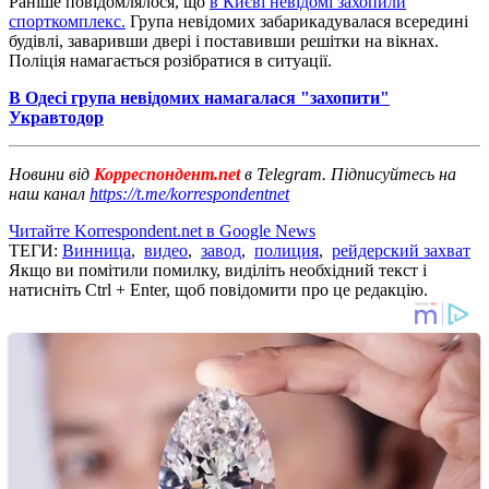
Раніше повідомлялося, що
в Києві невідомі захопили
спорткомплекс.
Група невідомих забарикадувалася всередині
будівлі, заваривши двері і поставивши решітки на вікнах.
Поліція намагається розібратися в ситуації.
В Одесі група невідомих намагалася "захопити"
Укравтодор
Новини від
Корреспондент.net
в Telegram. Підписуйтесь на
наш канал
https://t.me/korrespondentnet
Читайте Korrespondent.net в Google News
ТЕГИ:
Винница
,
видео
,
завод
,
полиция
,
рейдерский захват
Якщо ви помітили помилку, виділіть необхідний текст і
натисніть Ctrl + Enter, щоб повідомити про це редакцію.