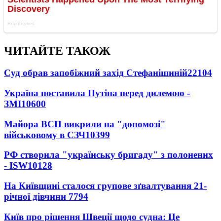
ЧИТАЙТЕ ТАКОЖ
Суд обрав запобіжний захід Стефанішиній
22104
Україна поставила Путіна перед дилемою -
ЗМІ
10600
Майора ВСП викрили на "допомозі"
військовому в СЗЧ
10399
РФ створила "українську бригаду" з полонених
- ISW
10128
На Київщині сталося групове зґвалтування 21-
річної дівчини
7794
Київ про рішення Швеції щодо судна: Це