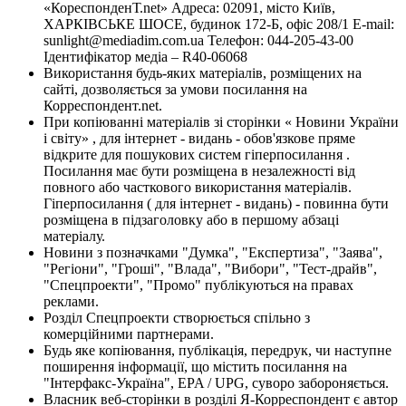
«КореспонденТ.net» Адреса: 02091, місто Київ,
ХАРКІВСЬКЕ ШОСЕ, будинок 172-Б, офіс 208/1 E-mail:
sunlight@mediadim.com.ua
Телефон: 044-205-43-00
Ідентифікатор медіа – R40-06068
Використання будь-яких матеріалів, розміщених на
сайті, дозволяється за умови посилання на
Корреспондент.net.
При копіюванні матеріалів зі сторінки « Новини України
і світу» , для інтернет - видань - обов'язкове пряме
відкрите для пошукових систем гіперпосилання .
Посилання має бути розміщена в незалежності від
повного або часткового використання матеріалів.
Гіперпосилання ( для інтернет - видань) - повинна бути
розміщена в підзаголовку або в першому абзаці
матеріалу.
Новини з позначками "Думка", "Експертиза", "Заява",
"Регіони", "Гроші", "Влада", "Вибори", "Тест-драйв",
"Спецпроекти", "Промо" публікуються на правах
реклами.
Розділ Спецпроекти створюється спільно з
комерційними партнерами.
Будь яке копіювання, публікація, передрук, чи наступне
поширення інформації, що містить посилання на
"Інтерфакс-Україна", EPA / UPG, суворо забороняється.
Власник веб-сторінки в розділі Я-Корреспондент є автор