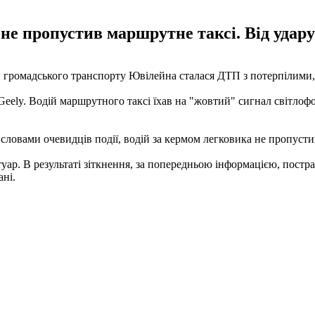
 не пропустив маршрутне таксі. Від уда
и громадського транспорту Ювілейна сталася ДТП з потерпілими
Geely. Водій маршрутного таксі їхав на "жовтий" сигнал світлофо
 словами очевидців події, водій за кермом легковика не пропуст
туар. В результаті зіткнення, за попередньою інформацією, пост
ані.