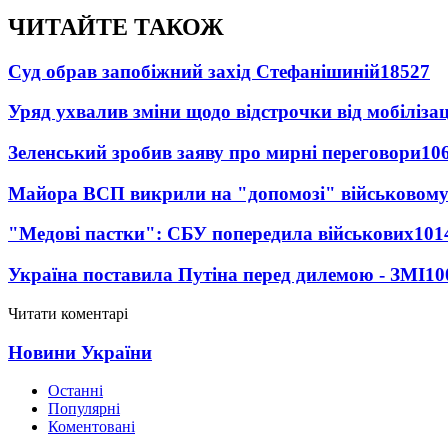
ЧИТАЙТЕ ТАКОЖ
Суд обрав запобіжний захід Стефанішиній
18527
Уряд ухвалив зміни щодо відстрочки від мобілізац
Зеленський зробив заяву про мирні переговори
10
Майора ВСП викрили на "допомозі" військовому
"Медові пастки": СБУ попередила військових
101
Україна поставила Путіна перед дилемою - ЗМІ
10
Читати коментарі
Новини України
Останні
Популярні
Коментовані