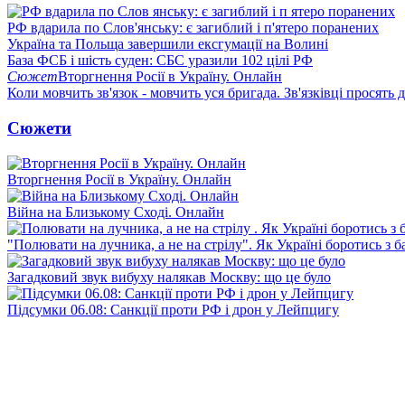
РФ вдарила по Слов'янську: є загиблий і п'ятеро поранених
Україна та Польща завершили ексгумації на Волині
База ФСБ і шість суден: СБС уразили 102 цілі РФ
Сюжет
Вторгнення Росії в Україну. Онлайн
Коли мовчить зв'язок - мовчить уся бригада. Зв'язківці просять
Сюжети
Вторгнення Росії в Україну. Онлайн
Війна на Близькому Сході. Онлайн
"Полювати на лучника, а не на стрілу". Як Україні боротись з 
Загадковий звук вибуху налякав Москву: що це було
Підсумки 06.08: Санкції проти РФ і дрон у Лейпцигу