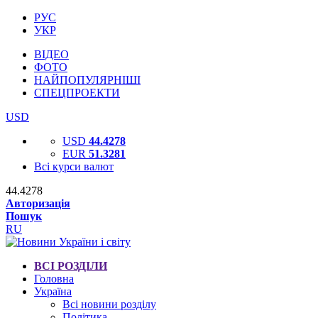
РУС
УКР
ВІДЕО
ФОТО
НАЙПОПУЛЯРНІШІ
СПЕЦПРОЕКТИ
USD
USD
44.4278
EUR
51.3281
Всі курси валют
44.4278
Авторизація
Пошук
RU
ВСІ РОЗДІЛИ
Головна
Україна
Всі новини розділу
Політика