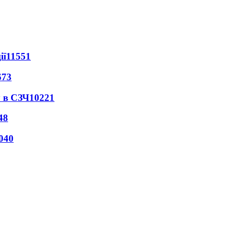
ії
11551
673
 в СЗЧ
10221
48
040