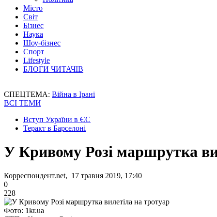
Місто
Світ
Бізнес
Наука
Шоу-бізнес
Спорт
Lifestyle
БЛОГИ ЧИТАЧІВ
СПЕЦТЕМА:
Війна в Ірані
ВСІ ТЕМИ
Вступ України в ЄС
Теракт в Барселоні
У Кривому Розі маршрутка ви
Корреспондент.net, 17 травня 2019, 17:40
0
228
Фото: 1kr.ua