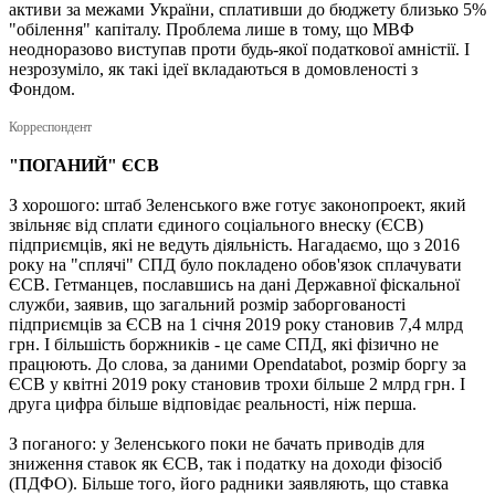
активи за межами України, сплативши до бюджету близько 5%
"обілення" капіталу. Проблема лише в тому, що МВФ
неодноразово виступав проти будь-якої податкової амністії. І
незрозуміло, як такі ідеї вкладаються в домовленості з
Фондом.
Корреспондент
"ПОГАНИЙ" ЄСВ
З хорошого: штаб Зеленського вже готує законопроект, який
звільняє від сплати єдиного соціального внеску (ЄСВ)
підприємців, які не ведуть діяльність. Нагадаємо, що з 2016
року на "сплячі" СПД було покладено обов'язок сплачувати
ЄСВ. Гетманцев, пославшись на дані Державної фіскальної
служби, заявив, що загальний розмір заборгованості
підприємців за ЄСВ на 1 січня 2019 року становив 7,4 млрд
грн. І більшість боржників - це саме СПД, які фізично не
працюють. До слова, за даними Opendatabot, розмір боргу за
ЄСВ у квітні 2019 року становив трохи більше 2 млрд грн. І
друга цифра більше відповідає реальності, ніж перша.
З поганого: у Зеленського поки не бачать приводів для
зниження ставок як ЄСВ, так і податку на доходи фізосіб
(ПДФО). Більше того, його радники заявляють, що ставка