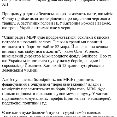
АП.
При цьому радники Зеленського розраховують на те, що місія
Фонду прийме позитивне рішення про виділення чергового
траншу. А заступник голови НБУ Катерина Рожкова вважає,
що гроші Україна отримає вже у червні.
"Співпраця з МВФ буде продовжуватися, оскільки є висока
потреба в іноземній валюті. Тільки в травні ми повинні
виплатити за боргами майже $2 млрд. Й аналогічна велика
виплата має відбутися в жовтні", - каже Олег Устенко,
виконавчий директор Міжнародного фонду Блейзера. Про те,
що Україна має погасити пухку пачку боргів, нагадав і
єврокомісар Йоханнес Хан, який 13 травня зустрічався із
Зеленським у Києві.
Але існує висока ймовірність, що МВФ припинить
фінансування в очікуванні "перезавантаження" влади і
майбутніх парламентських виборів. Крім того, МВФ буде
пильно оцінювати виконання умов меморандуму. У частині
підвищення комунальних тарифів (ціни на газ - насамперед),
податкової політики і т.д.
Є ще один дуже болючий пункт - судові тяжби навколо