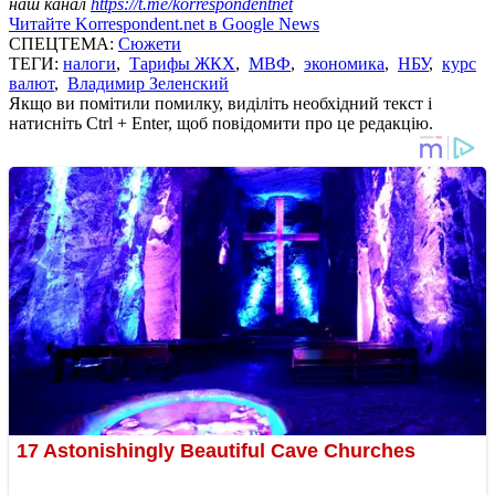
наш канал
https://t.me/korrespondentnet
Читайте Korrespondent.net в Google News
СПЕЦТЕМА:
Сюжети
ТЕГИ:
налоги
,
Тарифы ЖКХ
,
МВФ
,
экономика
,
НБУ
,
курс
валют
,
Владимир Зеленский
Якщо ви помітили помилку, виділіть необхідний текст і
натисніть Ctrl + Enter, щоб повідомити про це редакцію.