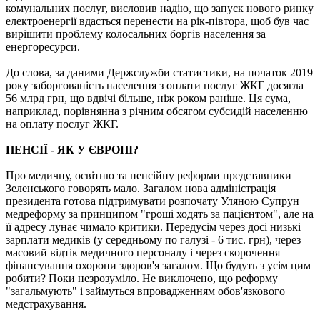
комунальних послуг, висловив надію, що запуск нового ринку
електроенергії вдасться перенести на рік-півтора, щоб був час
вирішити проблему колосальних боргів населення за
енергоресурси.
До слова, за даними Держслужби статистики, на початок 2019
року заборгованість населення з оплати послуг ЖКГ досягла
56 млрд грн, що вдвічі більше, ніж роком раніше. Ця сума,
наприклад, порівнянна з річним обсягом субсидій населенню
на оплату послуг ЖКГ.
ПЕНСІЇ - ЯК У ЄВРОПІ?
Про медичну, освітню та пенсійну реформи представники
Зеленського говорять мало. Загалом нова адміністрація
президента готова підтримувати розпочату Уляною Супрун
медреформу за принципом "гроші ходять за пацієнтом", але на
її адресу лунає чимало критики. Передусім через досі низькі
зарплати медиків (у середньому по галузі - 6 тис. грн), через
масовий відтік медичного персоналу і через скорочення
фінансування охорони здоров'я загалом. Що будуть з усім цим
робити? Поки незрозуміло. Не виключено, що реформу
"загальмують" і займуться впровадженням обов'язкового
медстрахування.