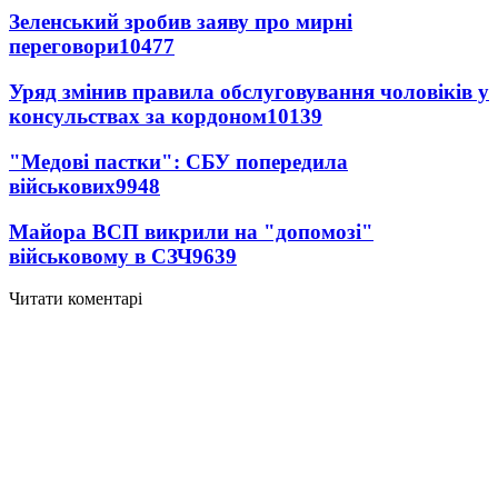
Зеленський зробив заяву про мирні
переговори
10477
Уряд змінив правила обслуговування чоловіків у
консульствах за кордоном
10139
"Медові пастки": СБУ попередила
військових
9948
Майора ВСП викрили на "допомозі"
військовому в СЗЧ
9639
Читати коментарі