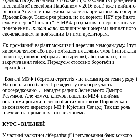
ПриватБанку
. За одним із позовів (про законність проведення
інспекційної перевірки Нацбанком у 2016 році) вже прийнято
рішення Апеляційним судом на користь приватних акціонерів
ПриватБанку
. Також ряд рішень не на користь НБУ прийнято
судами першої інстанції. У МВФ роздратовані перспективами
повернення
ПриватБанку
колишнім акціонерам і виплат його
екс-власникам та пов'язаним із ними кредиторам.
Як проміжний варіант можливий перегляд меморандуму. І тут
як домовляться: або про пом'якшення деяких умов (наприклад,
щодо податкової реформи або тарифів), або, навпаки, про
закручування гайок. Передусім стосовно боротьби з
корупцією.
"Взагалі МВФ і боргова стратегія - це насамперед теми уряду і
Національного банку. Президент у них бере участь
опосередковано", - нагадує радник Зеленського Дмитро
Разумков. Але чомусь ключові рішення МВФ приймав
останніми роками після особистих контактів Порошенка і
виконавчого директора МВФ Крістіни Лагард. Так що роль
президента применшувати не станемо.
КУРС - ВІЛЬНИЙ
У частині валютної лібералізації і регулювання банківського