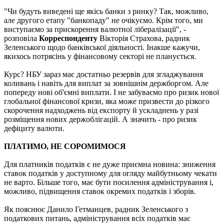
"Чи будуть виведені ще якісь банки з ринку? Так, можливо,
але другого етапу "банкопаду" не очікуємо. Крім того, ми
виступаємо за прискорення валютної лібералізації", -
розповіла
Корреспонденту
Вікторія Страхова, радник
Зеленського щодо банківської діяльності. Інакше кажучи,
якихось потрясінь у фінансовому секторі не планується.
Курс? НБУ зараз має достатньо резервів для згладжування
коливань і навіть для виплат за зовнішнім держборгом. Але
попереду нові об'ємні виплати. І не забуваємо про ризик нової
глобальної фінансової кризи, яка може призвести до різкого
скорочення надходжень від експорту й ускладнень у разі
розміщення нових держоблігацій. А значить - про ризик
дефіциту валюти.
ПЛАТИМО, НЕ СОРОМИМОСЯ
Для платників податків є не дуже приємна новина: зниження
ставок податків у доступному для огляду майбутньому чекати
не варто. Більше того, має бути посилення адміністрування і,
можливо, підвищення ставок окремих податків і зборів.
Як пояснює Данило Гетманцев, радник Зеленського з
податкових питань, адміністрування всіх податків має