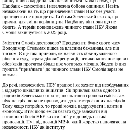
ринку нічого кардинально не зміниться. Хоча б тому, що
Нацбанк - самостійна і незалежна бойова одиниця. Навіть
незважаючи на те, що призначення глави НБУ без участі
президента не проходить. Та й сам Зеленський сказав, що
причин для зміни керівництва Нацбанку він поки що не
бачить. А термін повноважень чинного глави НБУ Якова
Смолія закінчується в 2025 році.
Змістити Смолія достроково? Прецеденти були: свого часу
Володимир Стельмах пішов за власним бажанням, але під
тиском. Є ще такі приводи, як наявність обвинувального
рішення суду, втрата ділової репутації, невиконання посадових
обов'язків протягом більш ніж чотирьох місяців. Жоден із цих
пунктів "прив'язати" до чинного глави НБУ Смолія зараз не
можна.
До речі, незалежність НБУ працює і як захист від необдуманих
і відверто шкідливих ініціатив. Як приклад: заява одного з
радників Зеленського про те, що активна грошова емісія - аж
ніяк не гріх, вона не призводить до катастрофічних наслідків.
Тому якщо потрібно, то гроші можна надрукувати і влити в
економіку. Втім щодо емісії багато буде залежати від
готовності босів НБУ казати "ні" у відповідь на такі
пропозиції. Ну і від позиції МВФ, який жорстко наполягає на
незалежності НБУ як інституту.