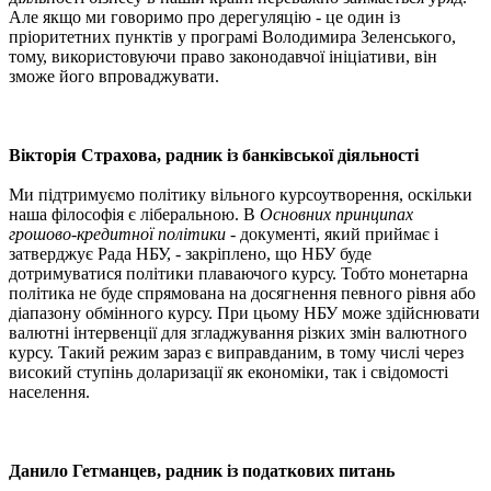
Але якщо ми говоримо про дерегуляцію - це один із
пріоритетних пунктів у програмі Володимира Зеленського,
тому, використовуючи право законодавчої ініціативи, він
зможе його впроваджувати.
Вікторія Страхова, радник із банківської діяльності
Ми підтримуємо політику вільного курсоутворення, оскільки
наша філософія є ліберальною. В
Основних принципах
грошово-кредитної політики
- документі, який приймає і
затверджує Рада НБУ, - закріплено, що НБУ буде
дотримуватися політики плаваючого курсу. Тобто монетарна
політика не буде спрямована на досягнення певного рівня або
діапазону обмінного курсу. При цьому НБУ може здійснювати
валютні інтервенції для згладжування різких змін валютного
курсу. Такий режим зараз є виправданим, в тому числі через
високий ступінь доларизації як економіки, так і свідомості
населення.
Данило Гетманцев, радник із податкових питань