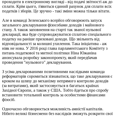
проходити в електронному вигляді - від подачі звітності аж до
сплати. Крім цього, з'явиться єдиний рахунок для сплати всіх
податків і зборів. Це зручно - такі зміни можна тільки вітати.
Але в команді Зеленського всерйоз обговорюють запуск
загального декларування фізособами доходів і майнового
стану. А також заповнення на старті так званої нульової
декларації, яка буде супроводжуватися сплатою спеціального
податку на раніше приховані доходи. Що звільнить від
відповідальності за колишні ухилення. Така ініціатива - аж
ніяк не нова. У 2016 році глава парламентського Комітету з
питань податкової та митної політики Ніна Южаніна
анонсувала розробку законопроекту, який передбачав
проведення "нульового" декларування.
З усіма декларованими позитивними наслідками команда
реформаторів соромиться зізнаватися, що таке декларування є
кроком на шляху до механізму непрямого контролю доходів
(за витратами), який застосовується в багатьох країнах
Західної Європи, а також у США. Тобто йдеться про спробу
встановити тотальний контроль за особистими фінансами
фізосіб.
Одночасно обговорюється можливість амністії капіталів.
Нібито великі бізнесмени без наслідків зможуть розкрити свої