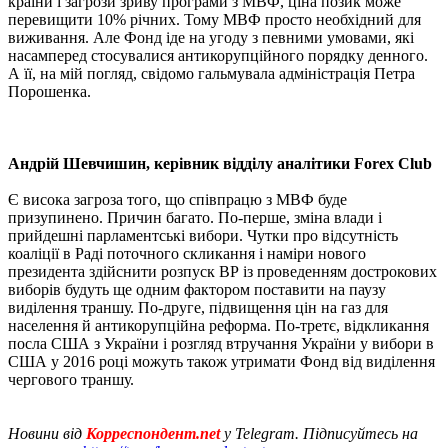
країни і загрози зриву програми з МВФ, ціна позик може
перевищити 10% річних. Тому МВФ просто необхідний для
виживання. Але Фонд іде на угоду з певними умовами, які
насамперед стосувалися антикорупційного порядку денного.
А її, на мій погляд, свідомо гальмувала адміністрація Петра
Порошенка.
Андрій Шевчишин, керівник відділу аналітики Forex Club
Є висока загроза того, що співпрацю з МВФ буде
призупинено. Причин багато. По-перше, зміна влади і
прийдешні парламентські вибори. Чутки про відсутність
коаліції в Раді поточного скликання і наміри нового
президента здійснити розпуск ВР із проведенням дострокових
виборів будуть ще одним фактором поставити на паузу
виділення траншу. По-друге, підвищення цін на газ для
населення й антикорупційна реформа. По-третє, відкликання
посла США з України і розгляд втручання України у вибори в
США у 2016 році можуть також утримати Фонд від виділення
чергового траншу.
Новини від
Корреспондент.net
у Telegram. Підписуйтесь на