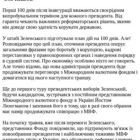
Перші 100 днів після інавгурації вважаються своєрідним
випробувальним терміном для кожного президента. Від
гаранта чекають важливих реформаторських рішень, якими
він доведе свою здатність керувати державою.
У штабі Зеленського підготували план дій на 100 днів. Але!
Розповідаючи про цей план, оточення президента оперує
загальними фразами про боротьбу з корупцією, кадрові
перестановки у правоохоронних органах і наведення порядку
в судовій системі. Про економіку особливо ніхто не говорить.
Але точно відомо, що нова адміністрація президента буде
продовжувати переговори з Міжнародним валютним фондом і
домагатися від нього наступного траншу.
Ще до першого туру президентських виборів Зеленський,
будучи кандидатом, зустрічався з постійним представником
Міжнародного валютного фонду в Україні Йостом
Люнгманом і запевнив його в тому, що в разі свого обрання
має намір продовжувати співпрацю з МВФ.
На початку травня, вже після перемоги Зеленського,
представники Фонду повідомили, що підтримують зв'язок із
новообраним президентом і найближчими тижнями МВФ
направить місію в Україну, яка обговорить реформи з новою