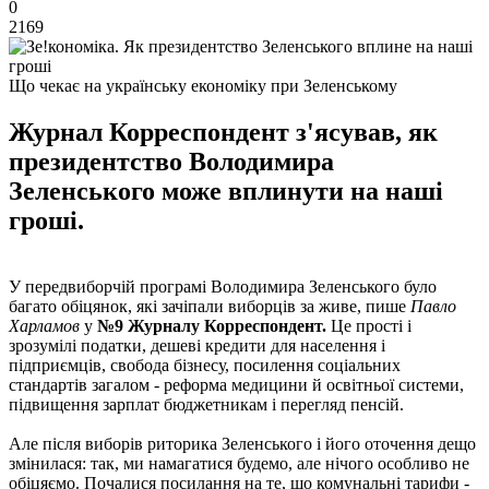
0
2169
Що чекає на українську економіку при Зеленському
Журнал Корреспондент з'ясував, як
президентство Володимира
Зеленського може вплинути на наші
гроші.
У передвиборчій програмі Володимира Зеленського було
багато обіцянок, які зачіпали виборців за живе, пише
Павло
Харламов
у
№9 Журналу Корреспондент.
Це прості і
зрозумілі податки, дешеві кредити для населення і
підприємців, свобода бізнесу, посилення соціальних
стандартів загалом - реформа медицини й освітньої системи,
підвищення зарплат бюджетникам і перегляд пенсій.
Але після виборів риторика Зеленського і його оточення дещо
змінилася: так, ми намагатися будемо, але нічого особливо не
обіцяємо. Почалися посилання на те, що комунальні тарифи -