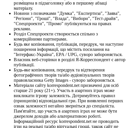
розміщена в підзаголовку або в першому абзаці
матеріалу.
Новини з позначками "Думка", "Експертиза", "Заява",
"Регіони", "Гроші", "Влада", "Вибори", "Тест-драйв",
"Спецпроекти", "Промо" публікуються на правах
реклами.
Розділ Спецпроекти створюється спільно з
комерційними партнерами.
Будь яке копіювання, публікація, передрук, чи наступне
поширення інформації, що містить посилання на
"Інтерфакс-Україна", EPA / UPG, суворо забороняється.
Власник веб-сторінки в розділі Я-Корреспондент є автор
публікації.
Будь-яке копіювання, передрук та відтворення
фотографічних творів та/або аудіовізуальних творів
правовласника Getty Images - суворо забороняється.
Матеріали сайту korrespondent.net призначені для осіб
старше 21 року (21+). Участь в азартних іграх може
викликати ігрову залежність. Дотримуйтесь правил
(принципів) відповідальної гри. При виявленні перших
ознак залежності негайно зверніться до спеціаліста.
Пам'ятайте, що участь в азартних іграх не може бути
джерелом доходів або альтернативою роботі.
Інформаційний ресурс korrespondent.net не проводить
ігри на реальні та/або віртуальні гроші, також сайт не