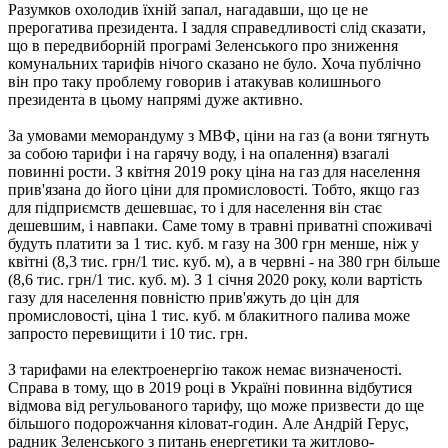
Разумков охолодив їхній запал, нагадавши, що це не
прерогатива президента. І задля справедливості слід сказати,
що в передвиборній програмі Зеленського про зниження
комунальних тарифів нічого сказано не було. Хоча публічно
він про таку проблему говорив і атакував колишнього
президента в цьому напрямі дуже активно.
За умовами меморандуму з МВФ, ціни на газ (а вони тягнуть
за собою тарифи і на гарячу воду, і на опалення) взагалі
повинні рости. З квітня 2019 року ціна на газ для населення
прив'язана до його ціни для промисловості. Тобто, якщо газ
для підприємств дешевшає, то і для населення він стає
дешевшим, і навпаки. Саме тому в травні приватні споживачі
будуть платити за 1 тис. куб. м газу на 300 грн менше, ніж у
квітні (8,3 тис. грн/1 тис. куб. м), а в червні - на 380 грн більше
(8,6 тис. грн/1 тис. куб. м). З 1 січня 2020 року, коли вартість
газу для населення повністю прив'яжуть до цін для
промисловості, ціна 1 тис. куб. м блакитного палива може
запросто перевищити і 10 тис. грн.
З тарифами на електроенергію також немає визначеності.
Справа в тому, що в 2019 році в Україні повинна відбутися
відмова від регульованого тарифу, що може призвести до ще
більшого подорожчання кіловат-годин. Але Андрій Герус,
радник Зеленського з питань енергетики та житлово-