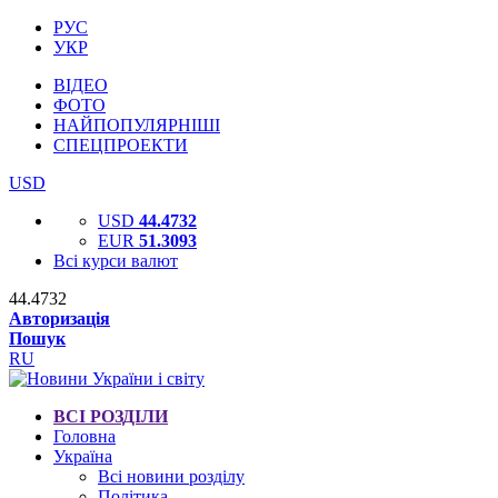
РУС
УКР
ВІДЕО
ФОТО
НАЙПОПУЛЯРНІШІ
СПЕЦПРОЕКТИ
USD
USD
44.4732
EUR
51.3093
Всі курси валют
44.4732
Авторизація
Пошук
RU
ВСІ РОЗДІЛИ
Головна
Україна
Всі новини розділу
Політика