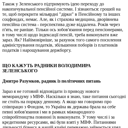
Також у Зеленського підтримують ідею переходу до
накопичувальної пенсійної системи. І зізнаються: грошей на
те, щоб перекрити мільярдні "дірки" в Пенсійному та інших
соцфондах, немає. Але, як і страхова медицина, дворівнева
пенсійна система - перспектива дуже віддалена. Років через
п'ять, не раніше. Тільки ось зобов'язання перед пенсіонерами,
в тому числі щодо індексації пенсій, треба виконувати вже
зараз. Як? Найімовірніше, за рахунок того самого посилення
адміністрування податків, збільшення поборів із платників
податків і нарощування держборгу.
ЩО КАЖУТЬ РАДНИКИ ВОЛОДИМИРА
ЗЕЛЕНСЬКОГО
Дмитро Разумков, радник із політичних питань
Зараз я не готовий відповідати із приводу нового
меморандуму з МВФ. Наскільки я знаю, таке питання сьогодні
не стоїть на порядку денному. А якщо ми говоримо про
співпрацю з Фондом, то Україна як держава брала на себе
певні зобов'язання і ми в рамках міжнародного
співробітництва повинні їх виконувати. У тому числі і за
кредитними ресурсами, які були взяті у МВФ. Питаннями
діяльності бізнесу в нашій країні переважно займається уряд.