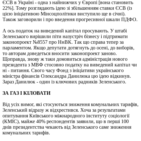
ЄСВ в Україні - одна з найнижчих у Європі [вона становить
22%]. Тому розглядають ідею зі збільшенням ставки ЄСВ (із
цією ініціативою Мінсоцполітики виступило ще в січні).
Також заговорили і про введення прогресивної шкали ПДФО.
А ось податок на виведений капітал просувають. У штабі
Зеленського вирішили піти назустріч бізнесу і підтримати
законопроект №8557 про НнВК. Так що справа тепер за
парламентом. Якщо депутати дотягнуть до осені, до виборів,
то авторам доведеться вносити законопроект заново.
Щоправда, знову ж таки домовиться адміністрація нового
президента з МВФ стосовно податку на виведений капітал чи
ні - питання. Свого часу Фонд з ініціативи українського
міністра фінансів Олександра Данилюка цю ідею відкинув.
Зараз Данилюк - один із ключових радників Зеленського.
ЗА ГАЗ І КІЛОВАТИ
Від усіх вимог, які стосуються зниження комунальних тарифів,
Зеленський відразу ж відхрестився. Хоча за результатами
опитування Київського міжнародного інституту соціології
(КМІС), майже 40% респондентів заявили, що в перші 100
днів президентства чекають від Зеленського саме зниження
комунальних тарифів.