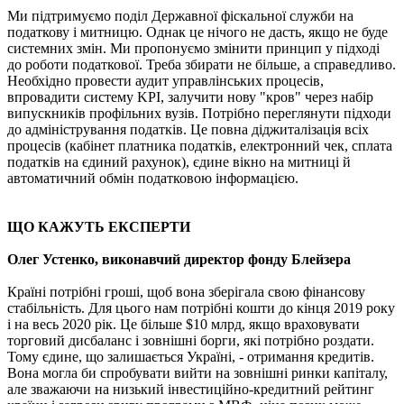
Ми підтримуємо поділ Державної фіскальної служби на
податкову і митницю. Однак це нічого не дасть, якщо не буде
системних змін. Ми пропонуємо змінити принцип у підході
до роботи податкової. Треба збирати не більше, а справедливо.
Необхідно провести аудит управлінських процесів,
впровадити систему KPI, залучити нову "кров" через набір
випускників профільних вузів. Потрібно переглянути підходи
до адміністрування податків. Це повна діджиталізація всіх
процесів (кабінет платника податків, електронний чек, сплата
податків на єдиний рахунок), єдине вікно на митниці й
автоматичний обмін податковою інформацією.
ЩО КАЖУТЬ ЕКСПЕРТИ
Олег Устенко, виконавчий директор фонду Блейзера
Країні потрібні гроші, щоб вона зберігала свою фінансову
стабільність. Для цього нам потрібні кошти до кінця 2019 року
і на весь 2020 рік. Це більше $10 млрд, якщо враховувати
торговий дисбаланс і зовнішні борги, які потрібно роздати.
Тому єдине, що залишається Україні, - отримання кредитів.
Вона могла би спробувати вийти на зовнішні ринки капіталу,
але зважаючи на низький інвестиційно-кредитний рейтинг