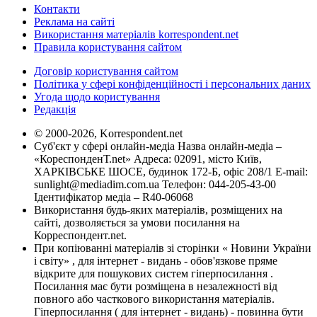
Контакти
Реклама на сайті
Використання матеріалів korrespondent.net
Правила користування сайтом
Договір користування сайтом
Політика у сфері конфіденційності і персональних даних
Угода щодо користування
Редакція
© 2000-2026, Korrespondent.net
Суб'єкт у сфері онлайн-медіа Назва онлайн-медіа –
«КореспонденТ.net» Адреса: 02091, місто Київ,
ХАРКІВСЬКЕ ШОСЕ, будинок 172-Б, офіс 208/1 E-mail:
sunlight@mediadim.com.ua
Телефон: 044-205-43-00
Ідентифікатор медіа – R40-06068
Використання будь-яких матеріалів, розміщених на
сайті, дозволяється за умови посилання на
Корреспондент.net.
При копіюванні матеріалів зі сторінки « Новини України
і світу» , для інтернет - видань - обов'язкове пряме
відкрите для пошукових систем гіперпосилання .
Посилання має бути розміщена в незалежності від
повного або часткового використання матеріалів.
Гіперпосилання ( для інтернет - видань) - повинна бути