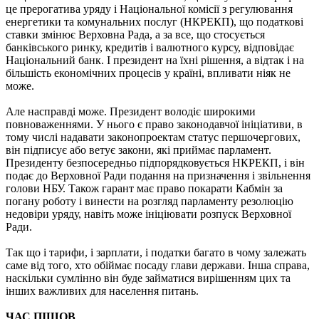
це прерогатива уряду і Національної комісії з регулювання
енергетики та комунальних послуг (НКРЕКП), що податкові
ставки змінює Верховна Рада, а за все, що стосується
банківського ринку, кредитів і валютного курсу, відповідає
Національний банк. І президент на їхні рішення, а відтак і на
більшість економічних процесів у країні, впливати ніяк не
може.
Але насправді може. Президент володіє широкими
повноваженнями. У нього є право законодавчої ініціативи, в
тому числі надавати законопроектам статус першочергових,
він підписує або ветує закони, які приймає парламент.
Президенту безпосередньо підпорядковується НКРЕКП, і він
подає до Верховної Ради подання на призначення і звільнення
голови НБУ. Також гарант має право покарати Кабмін за
погану роботу і винести на розгляд парламенту резолюцію
недовіри уряду, навіть може ініціювати розпуск Верховної
Ради.
Так що і тарифи, і зарплати, і податки багато в чому залежать
саме від того, хто обіймає посаду глави держави. Інша справа,
наскільки сумлінно він буде займатися вирішенням цих та
інших важливих для населення питань.
ЧАС ПІШОВ