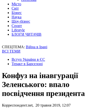
Місто
Світ
Бізнес
Наука
Шоу-бізнес
Спорт
Lifestyle
БЛОГИ ЧИТАЧІВ
СПЕЦТЕМА:
Війна в Ірані
ВСІ ТЕМИ
Вступ України в ЄС
Теракт в Барселоні
Конфуз на інавгурації
Зеленського: впало
посвідчення президента
Корреспондент.net, 20 травня 2019, 12:07