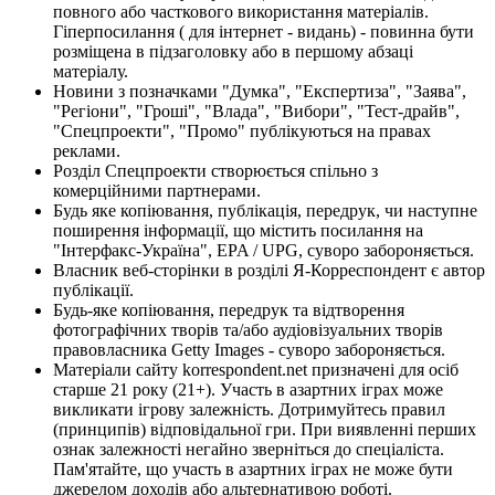
повного або часткового використання матеріалів.
Гіперпосилання ( для інтернет - видань) - повинна бути
розміщена в підзаголовку або в першому абзаці
матеріалу.
Новини з позначками "Думка", "Експертиза", "Заява",
"Регіони", "Гроші", "Влада", "Вибори", "Тест-драйв",
"Спецпроекти", "Промо" публікуються на правах
реклами.
Розділ Спецпроекти створюється спільно з
комерційними партнерами.
Будь яке копіювання, публікація, передрук, чи наступне
поширення інформації, що містить посилання на
"Інтерфакс-Україна", EPA / UPG, суворо забороняється.
Власник веб-сторінки в розділі Я-Корреспондент є автор
публікації.
Будь-яке копіювання, передрук та відтворення
фотографічних творів та/або аудіовізуальних творів
правовласника Getty Images - суворо забороняється.
Матеріали сайту korrespondent.net призначені для осіб
старше 21 року (21+). Участь в азартних іграх може
викликати ігрову залежність. Дотримуйтесь правил
(принципів) відповідальної гри. При виявленні перших
ознак залежності негайно зверніться до спеціаліста.
Пам'ятайте, що участь в азартних іграх не може бути
джерелом доходів або альтернативою роботі.