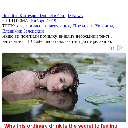
Читайте Korrespondent.net в Google News
СПЕЦТЕМА:
Вибори-2019
ТЕГИ:
казус
,
видео
,
инаугурация
,
Президент Украины
,
Владимир Зеленский
Якщо ви помітили помилку, виділіть необхідний текст і
натисніть Ctrl + Enter, щоб повідомити про це редакцію.