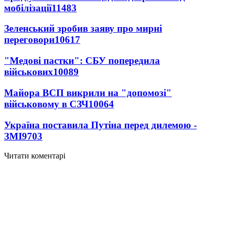
мобілізації
11483
Зеленський зробив заяву про мирні
переговори
10617
"Медові пастки": СБУ попередила
військових
10089
Майора ВСП викрили на "допомозі"
військовому в СЗЧ
10064
Україна поставила Путіна перед дилемою -
ЗМІ
9703
Читати коментарі