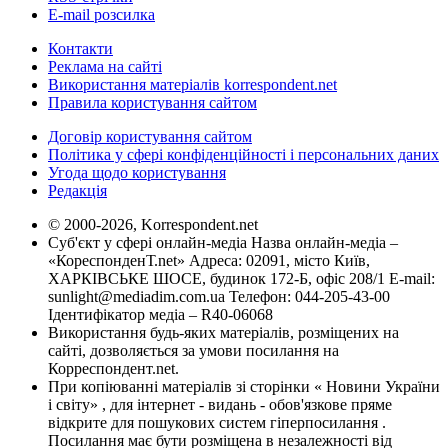
E-mail розсилка
Контакти
Реклама на сайті
Використання матеріалів korrespondent.net
Правила користування сайтом
Договір користування сайтом
Політика у сфері конфіденційності і персональних даних
Угода щодо користування
Редакція
© 2000-2026, Korrespondent.net
Суб'єкт у сфері онлайн-медіа Назва онлайн-медіа –
«КореспонденТ.net» Адреса: 02091, місто Київ,
ХАРКІВСЬКЕ ШОСЕ, будинок 172-Б, офіс 208/1 E-mail:
sunlight@mediadim.com.ua
Телефон: 044-205-43-00
Ідентифікатор медіа – R40-06068
Використання будь-яких матеріалів, розміщених на
сайті, дозволяється за умови посилання на
Корреспондент.net.
При копіюванні матеріалів зі сторінки « Новини України
і світу» , для інтернет - видань - обов'язкове пряме
відкрите для пошукових систем гіперпосилання .
Посилання має бути розміщена в незалежності від