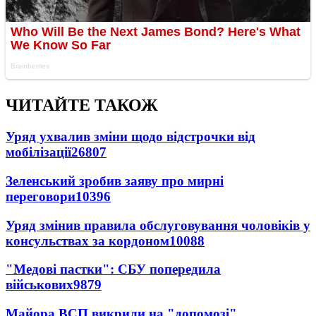
ЧИТАЙТЕ ТАКОЖ
Уряд ухвалив зміни щодо відстрочки від
мобілізації
26807
Зеленський зробив заяву про мирні
переговори
10396
Уряд змінив правила обслуговування чоловіків у
консульствах за кордоном
10088
"Медові пастки": СБУ попередила
військових
9879
Майора ВСП викрили на "допомозі"