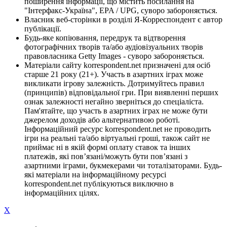
поширення інформації, що містить посилання на
"Інтерфакс-Україна", EPA / UPG, суворо забороняється.
Власник веб-сторінки в розділі Я-Корреспондент є автор
публікації.
Будь-яке копіювання, передрук та відтворення
фотографічних творів та/або аудіовізуальних творів
правовласника Getty Images - суворо забороняється.
Матеріали сайту korrespondent.net призначені для осіб
старше 21 року (21+). Участь в азартних іграх може
викликати ігрову залежність. Дотримуйтесь правил
(принципів) відповідальної гри. При виявленні перших
ознак залежності негайно зверніться до спеціаліста.
Пам'ятайте, що участь в азартних іграх не може бути
джерелом доходів або альтернативою роботі.
Інформаційний ресурс korrespondent.net не проводить
ігри на реальні та/або віртуальні гроші, також сайт не
приймає ні в якій формі оплату ставок та інших
платежів, які пов’язані/можуть бути пов’язані з
азартними іграми, букмекерами чи тоталізаторами. Будь-
які матеріали на інформаційному ресурсі
korrespondent.net публікуються виключно в
інформаційних цілях.
X