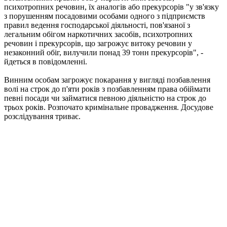
психотропних речовин, їх аналогів або прекурсорів "у зв'язку
з порушенням посадовими особами одного з підприємств
правил ведення господарської діяльності, пов'язаної з
легальним обігом наркотичних засобів, психотропних
речовин і прекурсорів, що загрожує витоку речовин у
незаконний обіг, вилучили понад 39 тонн прекурсорів", -
йдеться в повідомленні.
Винним особам загрожує покарання у вигляді позбавлення
волі на строк до п'яти років з позбавленням права обіймати
певні посади чи займатися певною діяльністю на строк до
трьох років. Розпочато кримінальне провадження. Досудове
розслідування триває.