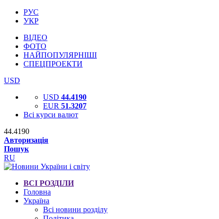
РУС
УКР
ВІДЕО
ФОТО
НАЙПОПУЛЯРНІШІ
СПЕЦПРОЕКТИ
USD
USD
44.4190
EUR
51.3207
Всі курси валют
44.4190
Авторизація
Пошук
RU
ВСІ РОЗДІЛИ
Головна
Україна
Всі новини розділу
Політика