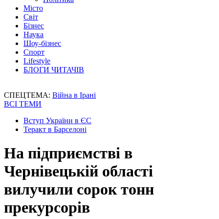
Місто
Світ
Бізнес
Наука
Шоу-бізнес
Спорт
Lifestyle
БЛОГИ ЧИТАЧІВ
СПЕЦТЕМА:
Війна в Ірані
ВСІ ТЕМИ
Вступ України в ЄС
Теракт в Барселоні
На підприємстві в
Чернівецькій області
вилучили сорок тонн
прекурсорів