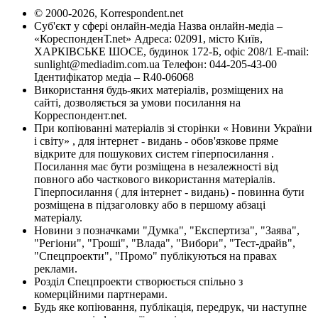
© 2000-2026, Korrespondent.net
Суб'єкт у сфері онлайн-медіа Назва онлайн-медіа –
«КореспонденТ.net» Адреса: 02091, місто Київ,
ХАРКІВСЬКЕ ШОСЕ, будинок 172-Б, офіс 208/1 E-mail:
sunlight@mediadim.com.ua
Телефон: 044-205-43-00
Ідентифікатор медіа – R40-06068
Використання будь-яких матеріалів, розміщених на
сайті, дозволяється за умови посилання на
Корреспондент.net.
При копіюванні матеріалів зі сторінки « Новини України
і світу» , для інтернет - видань - обов'язкове пряме
відкрите для пошукових систем гіперпосилання .
Посилання має бути розміщена в незалежності від
повного або часткового використання матеріалів.
Гіперпосилання ( для інтернет - видань) - повинна бути
розміщена в підзаголовку або в першому абзаці
матеріалу.
Новини з позначками "Думка", "Експертиза", "Заява",
"Регіони", "Гроші", "Влада", "Вибори", "Тест-драйв",
"Спецпроекти", "Промо" публікуються на правах
реклами.
Розділ Спецпроекти створюється спільно з
комерційними партнерами.
Будь яке копіювання, публікація, передрук, чи наступне