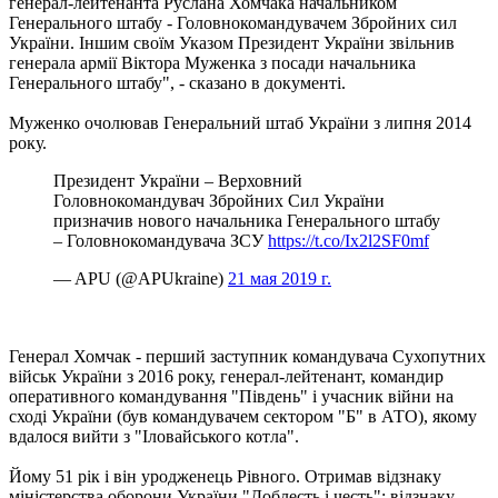
генерал-лейтенанта Руслана Хомчака начальником
Генерального штабу - Головнокомандувачем Збройних сил
України. Іншим своїм Указом Президент України звільнив
генерала армії Віктора Муженка з посади начальника
Генерального штабу", - сказано в документі.
Муженко очолював Генеральний штаб України з липня 2014
року.
Президент України – Верховний
Головнокомандувач Збройних Сил України
призначив нового начальника Генерального штабу
– Головнокомандувача ЗСУ
https://t.co/Ix2l2SF0mf
— APU (@APUkraine)
21 мая 2019 г.
Генерал Хомчак - перший заступник командувача Сухопутних
військ України з 2016 року, генерал-лейтенант, командир
оперативного командування "Південь" і учасник війни на
сході України (був командувачем сектором "Б" в АТО), якому
вдалося вийти з "Іловайського котла".
Йому 51 рік і він уродженець Рівного. Отримав відзнаку
міністерства оборони України "Доблесть і честь"; відзнаку