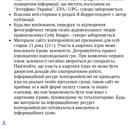
поширення інформації, що містить посилання на
"Інтерфакс-Україна", EPA / UPG, суворо забороняється.
Власник веб-сторінки в розділі Я-Корреспондент є автор
публікації.
Будь-яке копіювання, передрук та відтворення
фотографічних творів та/або аудіовізуальних творів
правовласника Getty Images - суворо забороняється.
Матеріали сайту korrespondent.net призначені для осіб
старше 21 року (21+). Участь в азартних іграх може
викликати ігрову залежність. Дотримуйтесь правил
(принципів) відповідальної гри. При виявленні перших
ознак залежності негайно зверніться до спеціаліста.
Пам'ятайте, що участь в азартних іграх не може бути
джерелом доходів або альтернативою роботі.
Інформаційний ресурс korrespondent.net не проводить
ігри на реальні та/або віртуальні гроші, також сайт не
приймає ні в якій формі оплату ставок та інших
платежів, які пов’язані/можуть бути пов’язані з
азартними іграми, букмекерами чи тоталізаторами. Будь-
які матеріали на інформаційному ресурсі
korrespondent.net публікуються виключно в
інформаційних цілях.
X