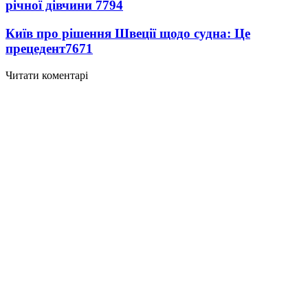
річної дівчини
7794
Київ про рішення Швеції щодо судна: Це
прецедент
7671
Читати коментарі