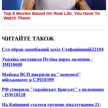
ЧИТАЙТЕ ТАКОЖ
Суд обрав запобіжний захід Стефанішиній
22104
Україна поставила Путіна перед дилемою -
ЗМІ
10600
Майора ВСП викрили на "допомозі"
військовому в СЗЧ
10399
РФ створила "українську бригаду" з полонених
- ISW
10128
На Київщині сталося групове зґвалтування 21-