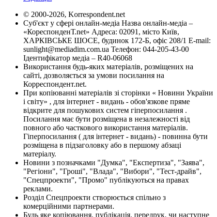
© 2000-2026, Korrespondent.net
Суб'єкт у сфері онлайн-медіа Назва онлайн-медіа –
«КореспонденТ.net» Адреса: 02091, місто Київ,
ХАРКІВСЬКЕ ШОСЕ, будинок 172-Б, офіс 208/1 E-mail:
sunlight@mediadim.com.ua
Телефон: 044-205-43-00
Ідентифікатор медіа – R40-06068
Використання будь-яких матеріалів, розміщених на
сайті, дозволяється за умови посилання на
Корреспондент.net.
При копіюванні матеріалів зі сторінки « Новини України
і світу» , для інтернет - видань - обов'язкове пряме
відкрите для пошукових систем гіперпосилання .
Посилання має бути розміщена в незалежності від
повного або часткового використання матеріалів.
Гіперпосилання ( для інтернет - видань) - повинна бути
розміщена в підзаголовку або в першому абзаці
матеріалу.
Новини з позначками "Думка", "Експертиза", "Заява",
"Регіони", "Гроші", "Влада", "Вибори", "Тест-драйв",
"Спецпроекти", "Промо" публікуються на правах
реклами.
Розділ Спецпроекти створюється спільно з
комерційними партнерами.
Будь яке копіювання, публікація, передрук, чи наступне