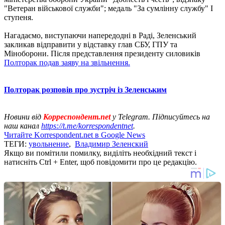
"Ветеран військової служби"; медаль "За сумлінну службу" I
ступеня.
Нагадаємо, виступаючи напередодні в Раді, Зеленський
закликав відправити у відставку глав СБУ, ГПУ та
Міноборони. Після представлення президенту силовиків
Полторак подав заяву на звільнення.
Полторак розповів про зустріч із Зеленським
Новини від
Корреспондент.net
у Telegram. Підписуйтесь на
наш канал
https://t.me/korrespondentnet
.
Читайте Korrespondent.net в Google News
ТЕГИ:
увольнение
,
Владимир Зеленский
Якщо ви помітили помилку, виділіть необхідний текст і
натисніть Ctrl + Enter, щоб повідомити про це редакцію.