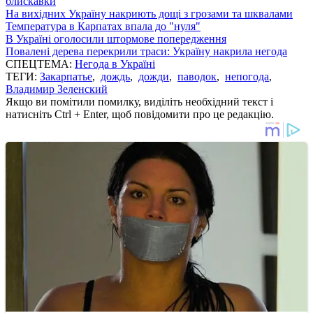
блискавки
На вихідних Україну накриють дощі з грозами та шквалами
Температура в Карпатах впала до "нуля"
В Україні оголосили штормове попередження
Повалені дерева перекрили траси: Україну накрила негода
СПЕЦТЕМА:
Негода в Україні
ТЕГИ:
Закарпатье
,
дождь
,
дожди
,
паводок
,
непогода
,
Владимир Зеленский
Якщо ви помітили помилку, виділіть необхідний текст і
натисніть Ctrl + Enter, щоб повідомити про це редакцію.