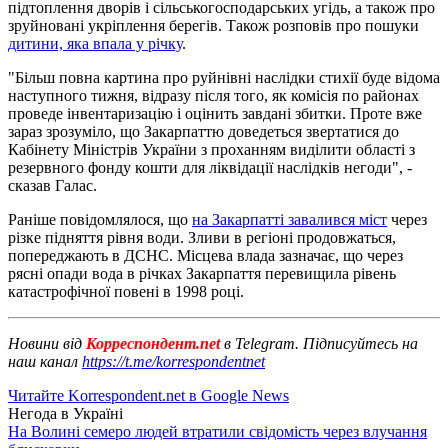
підтоплення дворів і сільськогосподарських угідь, а також про
зруйновані укріплення берегів. Також розповів про пошуки
дитини, яка впала у річку
.
"Більш повна картина про руйнівні наслідки стихії буде відома
наступного тижня, відразу після того, як комісія по районах
проведе інвентаризацію і оцінить завдані збитки. Проте вже
зараз зрозуміло, що Закарпаттю доведеться звертатися до
Кабінету Міністрів України з проханням виділити області з
резервного фонду кошти для ліквідації наслідків негоди", -
сказав Галас.
Раніше повідомлялося, що
на Закарпатті завалився міст
через
різке підняття рівня води. Зливи в регіоні продовжаться,
попереджають в ДСНС. Місцева влада зазначає, що через
рясні опади вода в річках Закарпаття перевищила рівень
катастрофічної повені в 1998 році.
Новини від
Корреспондент.net
в Telegram. Підписуйтесь на
наш канал
https://t.me/korrespondentnet
Читайте Korrespondent.net в Google News
Негода в Україні
На Волині семеро людей втратили свідомість через влучання