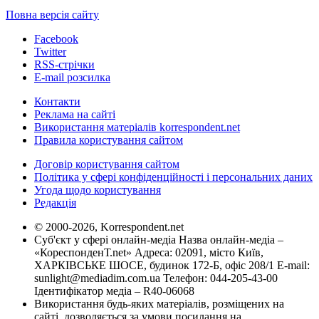
Повна версія сайту
Facebook
Twitter
RSS-стрічки
E-mail розсилка
Контакти
Реклама на сайті
Використання матеріалів korrespondent.net
Правила користування сайтом
Договір користування сайтом
Політика у сфері конфіденційності і персональних даних
Угода щодо користування
Редакція
© 2000-2026, Korrespondent.net
Суб'єкт у сфері онлайн-медіа Назва онлайн-медіа –
«КореспонденТ.net» Адреса: 02091, місто Київ,
ХАРКІВСЬКЕ ШОСЕ, будинок 172-Б, офіс 208/1 E-mail:
sunlight@mediadim.com.ua
Телефон: 044-205-43-00
Ідентифікатор медіа – R40-06068
Використання будь-яких матеріалів, розміщених на
сайті, дозволяється за умови посилання на