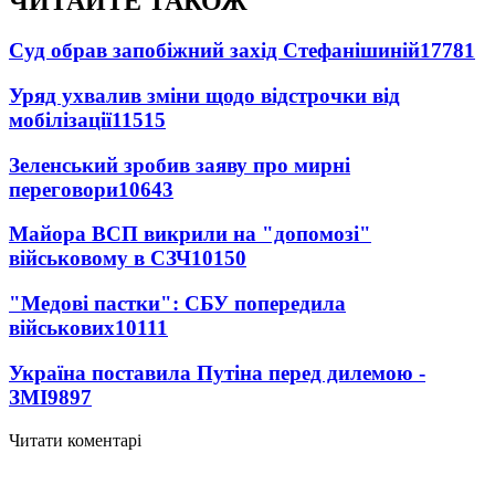
ЧИТАЙТЕ ТАКОЖ
Суд обрав запобіжний захід Стефанішиній
17781
Уряд ухвалив зміни щодо відстрочки від
мобілізації
11515
Зеленський зробив заяву про мирні
переговори
10643
Майора ВСП викрили на "допомозі"
військовому в СЗЧ
10150
"Медові пастки": СБУ попередила
військових
10111
Україна поставила Путіна перед дилемою -
ЗМІ
9897
Читати коментарі