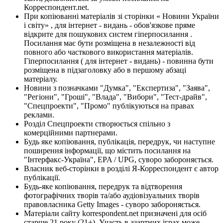
Корреспондент.net.
При копіюванні матеріалів зі сторінки « Новини України
і світу» , для інтернет - видань - обов'язкове пряме
відкрите для пошукових систем гіперпосилання .
Посилання має бути розміщена в незалежності від
повного або часткового використання матеріалів.
Гіперпосилання ( для інтернет - видань) - повинна бути
розміщена в підзаголовку або в першому абзаці
матеріалу.
Новини з позначками "Думка", "Експертиза", "Заява",
"Регіони", "Гроші", "Влада", "Вибори", "Тест-драйв",
"Спецпроекти", "Промо" публікуються на правах
реклами.
Розділ Спецпроекти створюється спільно з
комерційними партнерами.
Будь яке копіювання, публікація, передрук, чи наступне
поширення інформації, що містить посилання на
"Інтерфакс-Україна", EPA / UPG, суворо забороняється.
Власник веб-сторінки в розділі Я-Корреспондент є автор
публікації.
Будь-яке копіювання, передрук та відтворення
фотографічних творів та/або аудіовізуальних творів
правовласника Getty Images - суворо забороняється.
Матеріали сайту korrespondent.net призначені для осіб
старше 21 року (21+). Участь в азартних іграх може