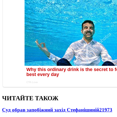
ЧИТАЙТЕ ТАКОЖ
Суд обрав запобіжний захід Стефанішиній
21973