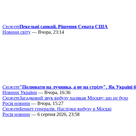
Сюжет
Пекельні санкції. Рішення Сената США
Новини світу
— Вчора, 23:14
Сюжет
"Полювати на лучника, а не на стрілу". Як Україні 
Новини України
— Вчора, 16:36
Сюжет
Загадковий звук вибуху налякав Москву: що це було
Росія новини
— Вчора, 15:27
Сюжет
Бенкет генералів. Наслідки вибуху в Москві
Росія новини
— 6 серпня 2026, 23:58