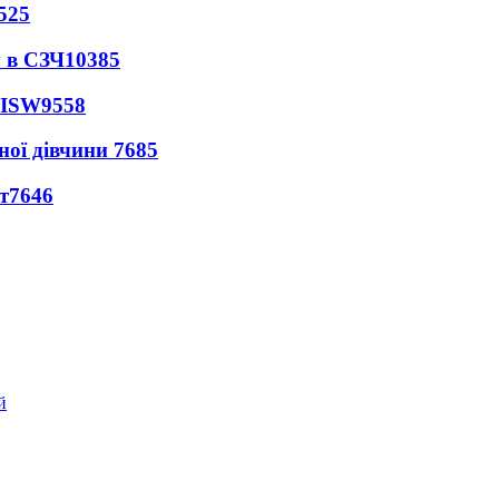
525
 в СЗЧ
10385
 ISW
9558
ної дівчини
7685
т
7646