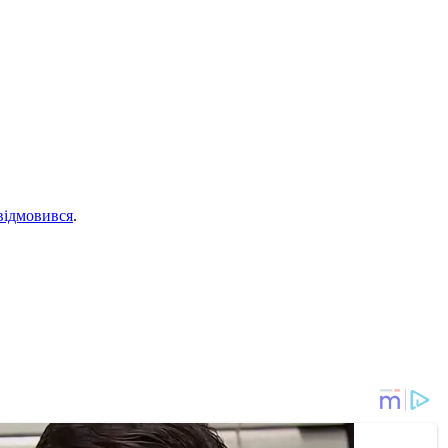
відмовився
.