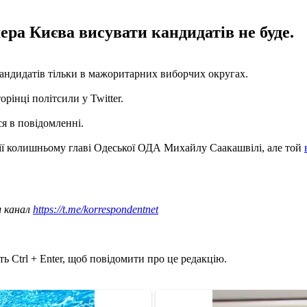
ера Києва висувати кандидатів не буде.
андидатів тільки в мажоритарних виборчих округах.
орінці політсили у Twitter.
ся в повідомленні.
ії колишньому главі Одеської ОДА Михайлу Саакашвілі, але той
ш канал
https://t.me/korrespondentnet
ь Ctrl + Enter, щоб повідомити про це редакцію.