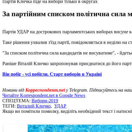
Партія Кличка піде на вибори тільки в округах
За партійним списком політична сила м
Партія УДАР на дострокових парламентських виборах висуне к
Таке рішення ухвалив з'їзд партії, повідомляється в неділю на ст
"За списком політична сила кандидатів не висуватиме", - йдеть
Раніше Віталій Кличко запропонував приєднатися до його парт
Він побіг - усі побігли. Старт виборів в Україні
Новини від
Корреспондент.net
у Telegram. Підписуйтесь на на
Читайте Korrespondent.net в Google News
СПЕЦТЕМА:
Вибори-2019
ТЕГИ:
Виталий Кличко
,
УДАР
Якщо ви помітили помилку, виділіть необхідний текст і натисніт