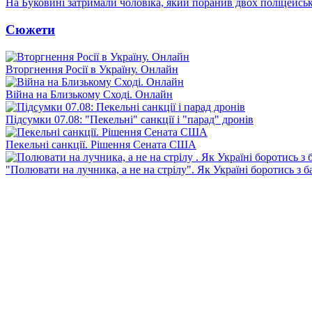
На Буковині затримали чоловіка, який поранив двох поліцейсь
Сюжети
Вторгнення Росії в Україну. Онлайн
Війна на Близькому Сході. Онлайн
Підсумки 07.08: "Пекельні" санкції і "парад" дронів
Пекельні санкції. Рішення Сената США
"Полювати на лучника, а не на стрілу". Як Україні боротись з 