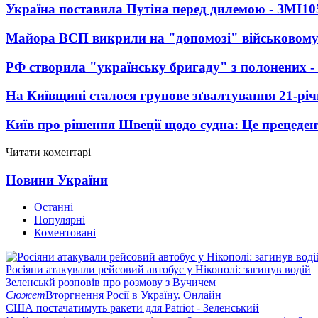
Україна поставила Путіна перед дилемою - ЗМІ
10
Майора ВСП викрили на "допомозі" військовому
РФ створила "українську бригаду" з полонених -
На Київщині сталося групове зґвалтування 21-річ
Київ про рішення Швеції щодо судна: Це прецеден
Читати коментарі
Новини України
Останні
Популярні
Коментовані
Росіяни атакували рейсовий автобус у Нікополі: загинув водій
Зеленськй розповів про розмову з Вучичем
Сюжет
Вторгнення Росії в Україну. Онлайн
США постачатимуть ракети для Patriot - Зеленський