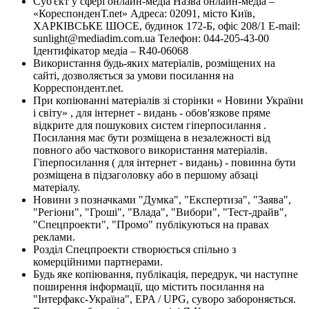
Суб'єкт у сфері онлайн-медіа Назва онлайн-медіа –
«КореспонденТ.net» Адреса: 02091, місто Київ,
ХАРКІВСЬКЕ ШОСЕ, будинок 172-Б, офіс 208/1 E-mail:
sunlight@mediadim.com.ua
Телефон: 044-205-43-00
Ідентифікатор медіа – R40-06068
Використання будь-яких матеріалів, розміщених на
сайті, дозволяється за умови посилання на
Корреспондент.net.
При копіюванні матеріалів зі сторінки « Новини України
і світу» , для інтернет - видань - обов'язкове пряме
відкрите для пошукових систем гіперпосилання .
Посилання має бути розміщена в незалежності від
повного або часткового використання матеріалів.
Гіперпосилання ( для інтернет - видань) - повинна бути
розміщена в підзаголовку або в першому абзаці
матеріалу.
Новини з позначками "Думка", "Експертиза", "Заява",
"Регіони", "Гроші", "Влада", "Вибори", "Тест-драйв",
"Спецпроекти", "Промо" публікуються на правах
реклами.
Розділ Спецпроекти створюється спільно з
комерційними партнерами.
Будь яке копіювання, публікація, передрук, чи наступне
поширення інформації, що містить посилання на
"Інтерфакс-Україна", EPA / UPG, суворо забороняється.