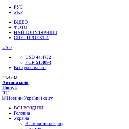
РУС
УКР
ВІДЕО
ФОТО
НАЙПОПУЛЯРНІШІ
СПЕЦПРОЕКТИ
USD
USD
44.4732
EUR
51.3093
Всі курси валют
44.4732
Авторизація
Пошук
RU
ВСІ РОЗДІЛИ
Головна
Україна
Всі новини розділу
Політика