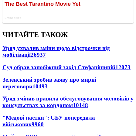
ЧИТАЙТЕ ТАКОЖ
Уряд ухвалив зміни щодо відстрочки від
мобілізації
26937
Суд обрав запобіжний захід Стефанішиній
12073
Зеленський зробив заяву про мирні
переговори
10493
Уряд змінив правила обслуговування чоловіків у
консульствах за кордоном
10148
"Медові пастки": СБУ попередила
військових
9960