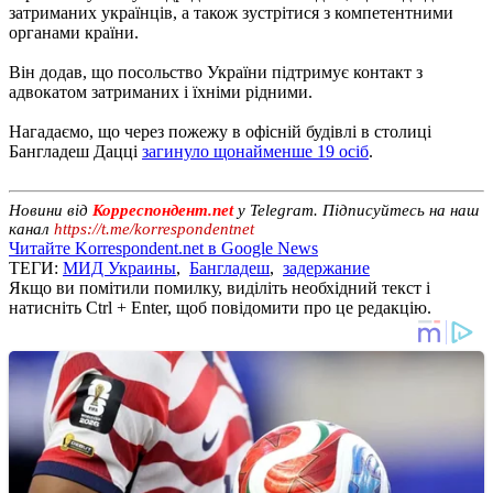
затриманих українців, а також зустрітися з компетентними
органами країни.
Він додав, що посольство України підтримує контакт з
адвокатом затриманих і їхніми рідними.
Нагадаємо, що через пожежу в офісній будівлі в столиці
Бангладеш Дацці
загинуло щонайменше 19 осіб
.
Новини від
Корреспондент.net
у Telegram. Підписуйтесь на наш
канал
https://t.me/korrespondentnet
Читайте Korrespondent.net в Google News
ТЕГИ:
МИД Украины
,
Бангладеш
,
задержание
Якщо ви помітили помилку, виділіть необхідний текст і
натисніть Ctrl + Enter, щоб повідомити про це редакцію.