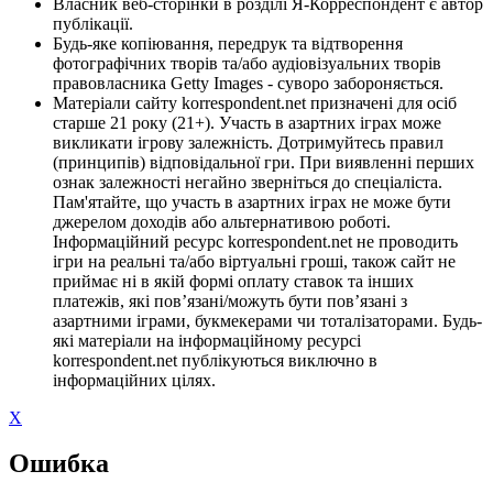
Власник веб-сторінки в розділі Я-Корреспондент є автор
публікації.
Будь-яке копіювання, передрук та відтворення
фотографічних творів та/або аудіовізуальних творів
правовласника Getty Images - суворо забороняється.
Матеріали сайту korrespondent.net призначені для осіб
старше 21 року (21+). Участь в азартних іграх може
викликати ігрову залежність. Дотримуйтесь правил
(принципів) відповідальної гри. При виявленні перших
ознак залежності негайно зверніться до спеціаліста.
Пам'ятайте, що участь в азартних іграх не може бути
джерелом доходів або альтернативою роботі.
Інформаційний ресурс korrespondent.net не проводить
ігри на реальні та/або віртуальні гроші, також сайт не
приймає ні в якій формі оплату ставок та інших
платежів, які пов’язані/можуть бути пов’язані з
азартними іграми, букмекерами чи тоталізаторами. Будь-
які матеріали на інформаційному ресурсі
korrespondent.net публікуються виключно в
інформаційних цілях.
X
Ошибка