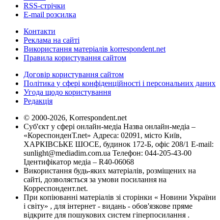
RSS-стрічки
E-mail розсилка
Контакти
Реклама на сайті
Використання матеріалів korrespondent.net
Правила користування сайтом
Договір користування сайтом
Політика у сфері конфіденційності і персональних даних
Угода щодо користування
Редакція
© 2000-2026, Korrespondent.net
Суб'єкт у сфері онлайн-медіа Назва онлайн-медіа –
«КореспонденТ.net» Адреса: 02091, місто Київ,
ХАРКІВСЬКЕ ШОСЕ, будинок 172-Б, офіс 208/1 E-mail:
sunlight@mediadim.com.ua
Телефон: 044-205-43-00
Ідентифікатор медіа – R40-06068
Використання будь-яких матеріалів, розміщених на
сайті, дозволяється за умови посилання на
Корреспондент.net.
При копіюванні матеріалів зі сторінки « Новини України
і світу» , для інтернет - видань - обов'язкове пряме
відкрите для пошукових систем гіперпосилання .