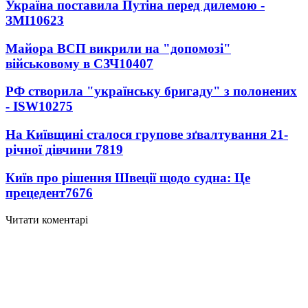
Україна поставила Путіна перед дилемою -
ЗМІ
10623
Майора ВСП викрили на "допомозі"
військовому в СЗЧ
10407
РФ створила "українську бригаду" з полонених
- ISW
10275
На Київщині сталося групове зґвалтування 21-
річної дівчини
7819
Київ про рішення Швеції щодо судна: Це
прецедент
7676
Читати коментарі