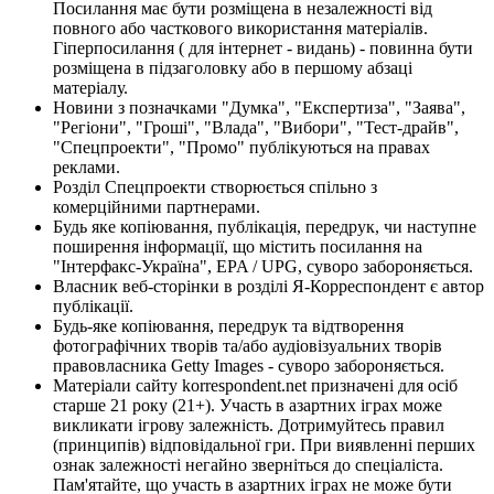
Посилання має бути розміщена в незалежності від
повного або часткового використання матеріалів.
Гіперпосилання ( для інтернет - видань) - повинна бути
розміщена в підзаголовку або в першому абзаці
матеріалу.
Новини з позначками "Думка", "Експертиза", "Заява",
"Регіони", "Гроші", "Влада", "Вибори", "Тест-драйв",
"Спецпроекти", "Промо" публікуються на правах
реклами.
Розділ Спецпроекти створюється спільно з
комерційними партнерами.
Будь яке копіювання, публікація, передрук, чи наступне
поширення інформації, що містить посилання на
"Інтерфакс-Україна", EPA / UPG, суворо забороняється.
Власник веб-сторінки в розділі Я-Корреспондент є автор
публікації.
Будь-яке копіювання, передрук та відтворення
фотографічних творів та/або аудіовізуальних творів
правовласника Getty Images - суворо забороняється.
Матеріали сайту korrespondent.net призначені для осіб
старше 21 року (21+). Участь в азартних іграх може
викликати ігрову залежність. Дотримуйтесь правил
(принципів) відповідальної гри. При виявленні перших
ознак залежності негайно зверніться до спеціаліста.
Пам'ятайте, що участь в азартних іграх не може бути