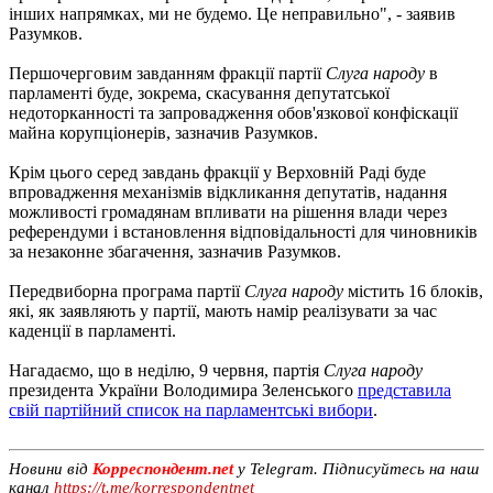
інших напрямках, ми не будемо. Це неправильно", - заявив
Разумков.
Першочерговим завданням фракції партії
Слуга народу
в
парламенті буде, зокрема, скасування депутатської
недоторканності та запровадження обов'язкової конфіскації
майна корупціонерів, зазначив Разумков.
Крім цього серед завдань фракції у Верховній Раді буде
впровадження механізмів відкликання депутатів, надання
можливості громадянам впливати на рішення влади через
референдуми і встановлення відповідальності для чиновників
за незаконне збагачення, зазначив Разумков.
Передвиборна програма партії
Слуга народу
містить 16 блоків,
які, як заявляють у партії, мають намір реалізувати за час
каденції в парламенті.
Нагадаємо, що в неділю, 9 червня, партія
Слуга народу
президента України Володимира Зеленського
представила
свій партійний список на парламентські вибори
.
Новини від
Корреспондент.net
у Telegram. Підписуйтесь на наш
канал
https://t.me/korrespondentnet