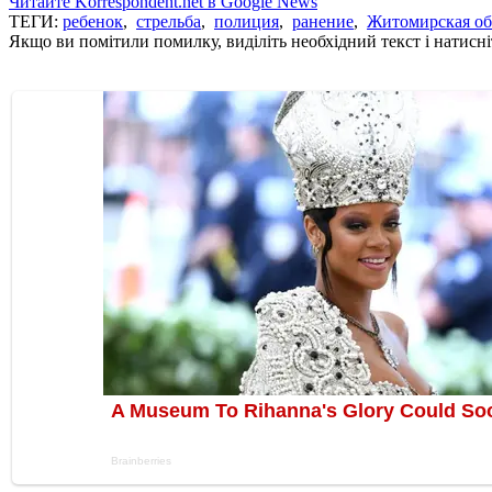
Читайте Korrespondent.net в Google News
ТЕГИ:
ребенок
,
стрельба
,
полиция
,
ранение
,
Житомирская об
Якщо ви помітили помилку, виділіть необхідний текст і натисніт