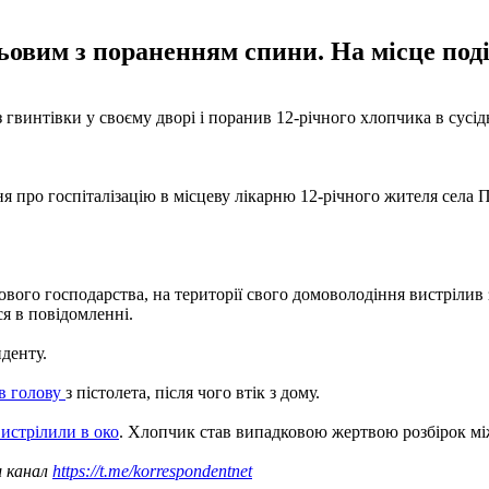
ьовим з пораненням спини. На місце події
з гвинтівки у своєму дворі і поранив 12-річного хлопчика в сусі
я про госпіталізацію в місцеву лікарню 12-річного жителя села 
вого господарства, на території свого домоволодіння вистрілив 
ся в повідомленні.
иденту.
 в голову
з пістолета, після чого втік з дому.
вистрілили в око
. Хлопчик став випадковою жертвою розбірок між
ш канал
https://t.me/korrespondentnet