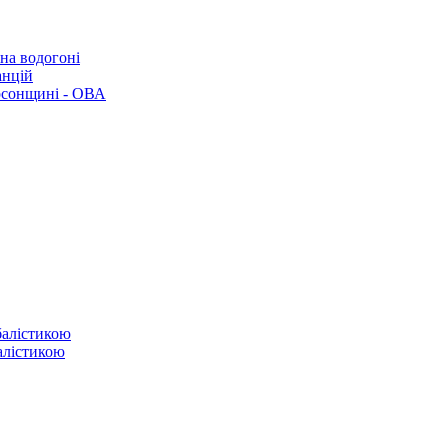
 на водогоні
анцій
рсонщині - ОВА
балістикою