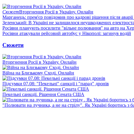
Сюжет
Вторгнення Росії в Україну. Онлайн
Марганець: прем'єр повідомив про кадрові рішення після аварії
Зеленський: В Україні не залишилося неушкоджених електрост
Росіяни планують посилити "вільне полювання" на авто на Хе
Росіяни атакували рейсовий автобус у Нікополі: загинув водій
Сюжети
Вторгнення Росії в Україну. Онлайн
Війна на Близькому Сході. Онлайн
Підсумки 07.08: "Пекельні" санкції і "парад" дронів
Пекельні санкції. Рішення Сената США
"Полювати на лучника, а не на стрілу". Як Україні боротись з 