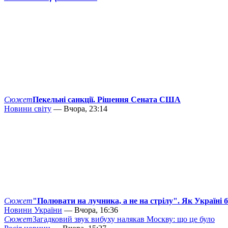
Сюжет
Пекельні санкції. Рішення Сената США
Новини світу
— Вчора, 23:14
Сюжет
"Полювати на лучника, а не на стрілу". Як Україні 
Новини України
— Вчора, 16:36
Сюжет
Загадковий звук вибуху налякав Москву: що це було