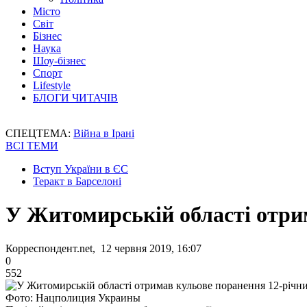
Місто
Світ
Бізнес
Наука
Шоу-бізнес
Спорт
Lifestyle
БЛОГИ ЧИТАЧІВ
СПЕЦТЕМА:
Війна в Ірані
ВСІ ТЕМИ
Вступ України в ЄС
Теракт в Барселоні
У Житомирській області отри
Корреспондент.net, 12 червня 2019, 16:07
0
552
Фото: Нацполиция Украины