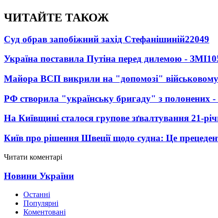
ЧИТАЙТЕ ТАКОЖ
Суд обрав запобіжний захід Стефанішиній
22049
Україна поставила Путіна перед дилемою - ЗМІ
10
Майора ВСП викрили на "допомозі" військовому
РФ створила "українську бригаду" з полонених -
На Київщині сталося групове зґвалтування 21-річ
Київ про рішення Швеції щодо судна: Це прецеден
Читати коментарі
Новини України
Останні
Популярні
Коментовані