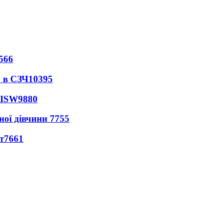
566
 в СЗЧ
10395
 ISW
9880
ної дівчини
7755
т
7661