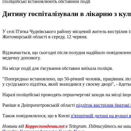
Поліцейські встановлюють обставини події
Дитину госпіталізували в лікарню з кул
У селі П'ятка Чуднівського району місцевий житель вистрілив і
Житомирській області в середу, 12 червня.
Відзначається, що сьогодні після полудня надійшло повідомленн
медичну допомогу.
На місце події для з'ясування обставин виїхала поліція.
"Попередньо встановлено, що 50-річний чоловік, працівник лісо
у сусідського підлітка, який знаходився у своєму дворі", - йдеть
Наразі поліцейські проводять першочергові заходи на місці інц
Раніше в Дніпропетровській області
підліток вистрілив братові
Також повідомлялося, що в Києві
п'ятирічній дитині на вулиці 
Новини від
Корреспондент.net
в Telegram. Підписуйтесь на на