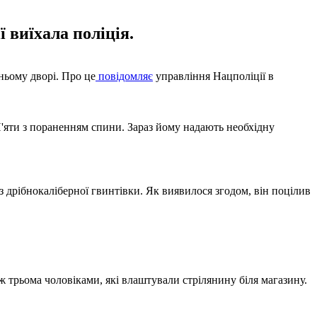
 виїхала поліція.
дньому дворі. Про це
повідомляє
управління Нацполіції в
П'яти з пораненням спини. Зараз йому надають необхідну
з дрібнокаліберної гвинтівки. Як виявилося згодом, він поцілив
 трьома чоловіками, які влаштували стрілянину біля магазину.