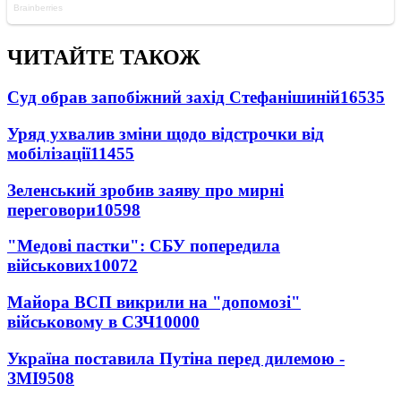
ЧИТАЙТЕ ТАКОЖ
Суд обрав запобіжний захід Стефанішиній
16535
Уряд ухвалив зміни щодо відстрочки від
мобілізації
11455
Зеленський зробив заяву про мирні
переговори
10598
"Медові пастки": СБУ попередила
військових
10072
Майора ВСП викрили на "допомозі"
військовому в СЗЧ
10000
Україна поставила Путіна перед дилемою -
ЗМІ
9508