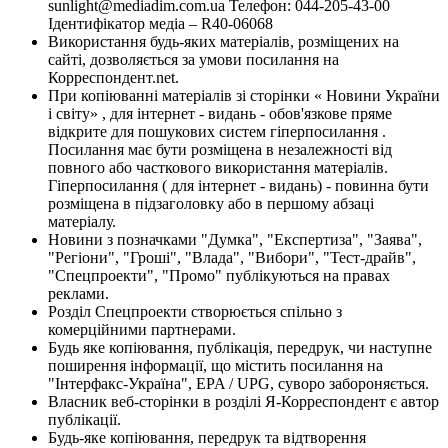
sunlight@mediadim.com.ua
Телефон: 044-205-43-00
Ідентифікатор медіа – R40-06068
Використання будь-яких матеріалів, розміщених на
сайті, дозволяється за умови посилання на
Корреспондент.net.
При копіюванні матеріалів зі сторінки « Новини України
і світу» , для інтернет - видань - обов'язкове пряме
відкрите для пошукових систем гіперпосилання .
Посилання має бути розміщена в незалежності від
повного або часткового використання матеріалів.
Гіперпосилання ( для інтернет - видань) - повинна бути
розміщена в підзаголовку або в першому абзаці
матеріалу.
Новини з позначками "Думка", "Експертиза", "Заява",
"Регіони", "Гроші", "Влада", "Вибори", "Тест-драйв",
"Спецпроекти", "Промо" публікуються на правах
реклами.
Розділ Спецпроекти створюється спільно з
комерційними партнерами.
Будь яке копіювання, публікація, передрук, чи наступне
поширення інформації, що містить посилання на
"Інтерфакс-Україна", EPA / UPG, суворо забороняється.
Власник веб-сторінки в розділі Я-Корреспондент є автор
публікації.
Будь-яке копіювання, передрук та відтворення