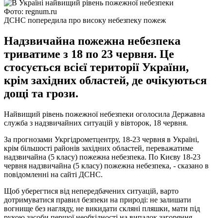
Фото: regnum.ru
ДСНС попередила про високу небезпеку пожеж
Надзвичайна пожежна небезпека
триватиме з 18 по 23 червня. Це
стосується всієї території України,
крім західних областей, де очікуються
дощі та грози.
Найвищий рівень пожежної небезпеки оголосила Державна
служба з надзвичайних ситуацій у вівторок, 18 червня.
За прогнозами Укргідрометцентру, 18-23 червня в Україні,
крім більшості районів західних областей, переважатиме
надзвичайна (5 класу) пожежна небезпека. По Києву 18-23
червня надзвичайна (5 класу) пожежна небезпека, - сказано в
повідомленні на сайті ДСНС.
Щоб уберегтися від непередбачених ситуацій, варто
дотримуватися правил безпеки на природі: не залишати
вогнище без нагляду, не викидати скляні пляшки, мати під
рукою засоби першої необхідності на випадок загоряння.