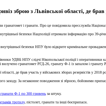
із зброю з Львівської області, де брав 
и гранатомет і гранати. Про це повідомила пресслужба Націонал
утрішньої безпеки Нацполіції отримали інформацію про 39-річн
ми внутрішньої безпеки НПУ було відкрите кримінальне провадже
цівники УДВБ НПУ слідчі Нікопольської поліції і оперативники к
 вилучено гранатомет РГД-26, гранату Ф-1 із запалом і гранату РГ
ласті, де брав участь у військових зборах резервістів у 2018 році
ного заходу. За незаконне поводження зі зброєю, бойовими прип
 гранати Ф-1 по 300 гривень
за штуку.
ограмів тротилу
, пістолет, гранати та інші боєприпаси.