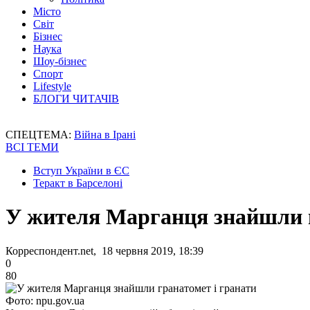
Місто
Світ
Бізнес
Наука
Шоу-бізнес
Спорт
Lifestyle
БЛОГИ ЧИТАЧІВ
СПЕЦТЕМА:
Війна в Ірані
ВСІ ТЕМИ
Вступ України в ЄС
Теракт в Барселоні
У жителя Марганця знайшли г
Корреспондент.net, 18 червня 2019, 18:39
0
80
Фото: npu.gov.ua