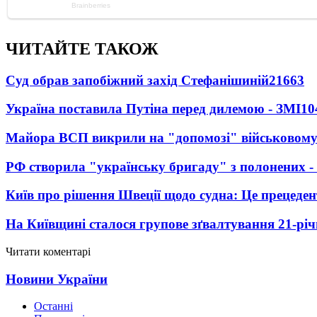
ЧИТАЙТЕ ТАКОЖ
Суд обрав запобіжний захід Стефанішиній
21663
Україна поставила Путіна перед дилемою - ЗМІ
10
Майора ВСП викрили на "допомозі" військовому
РФ створила "українську бригаду" з полонених -
Київ про рішення Швеції щодо судна: Це прецеден
На Київщині сталося групове зґвалтування 21-річ
Читати коментарі
Новини України
Останні