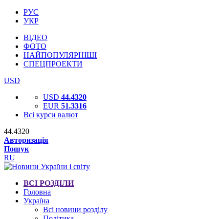
РУС
УКР
ВІДЕО
ФОТО
НАЙПОПУЛЯРНІШІ
СПЕЦПРОЕКТИ
USD
USD
44.4320
EUR
51.3316
Всі курси валют
44.4320
Авторизація
Пошук
RU
ВСІ РОЗДІЛИ
Головна
Україна
Всі новини розділу
Політика