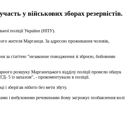
участь у військових зборах резервістів.
ьної поліції України (НПУ).
ого жителя Марганця. За адресою проживання чоловік,
ння за статтею "незаконне поводження зі зброєю, бойовими
арного розшуку Марганецького відділу поліції провели обшук
Д- 5 із запалом", - прокоментували в поліції.
 і зберігав нібито без мети збуту.
асами і вибуховими речовинами йому загрожує позбавлення волі