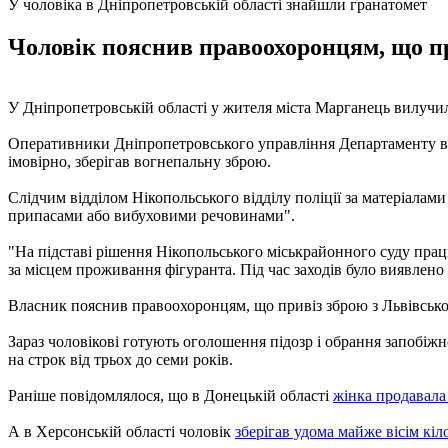
У чоловіка в Дніпропетровській області знайшли гранатомет
Чоловік пояснив правоохоронцям, що прив
У Дніпропетровській області у жителя міста Марганець вилучил
Оперативники Дніпропетровського управління Департаменту вн
імовірно, зберігав вогнепальну зброю.
Слідчим відділом Нікопольського відділу поліції за матеріала
припасами або вибуховими речовинами".
"На підставі рішення Нікопольського міськрайонного суду пра
за місцем проживання фігуранта. Під час заходів було виявлено і
Власник пояснив правоохоронцям, що привіз зброю з Львівської об
Зараз чоловікові готують оголошення підозр і обрання запобіж
на строк від трьох до семи років.
Раніше повідомлялося, що в Донецькій області
жінка продавала
А в Херсонській області чоловік
зберігав удома майже вісім кіл