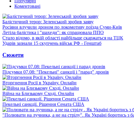
Популярні
Коментовані
Балістичний терор: Зеленський зробив заяву
Росіяни влучили дроном по локомотиву поїзда Суми-Київ
Летіла балістика і "шахеди": як спрацювала ППО
Стало відомо, в якій області найбільше скаржаться на ТЦК
Ударів зазнали 15 скупчень військ РФ - Генштаб
Сюжети
Підсумки 07.08: "Пекельні" санкції і "парад" дронів
Вторгнення Росії в Україну. Онлайн
Війна на Близькому Сході. Онлайн
Пекельні санкції. Рішення Сената США
"Полювати на лучника, а не на стрілу". Як Україні боротись з 