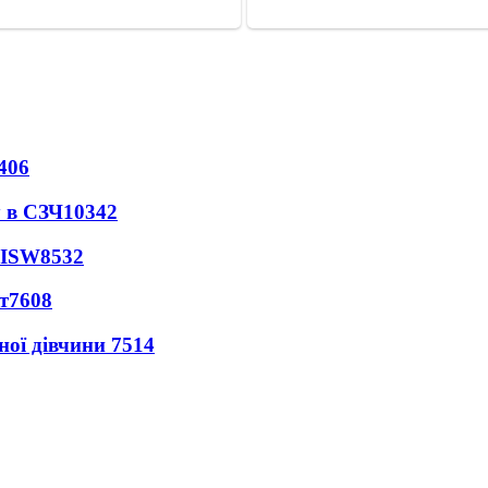
406
 в СЗЧ
10342
 ISW
8532
т
7608
ної дівчини
7514