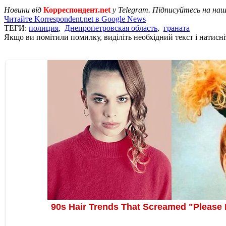
Новини від
Корреспондент.net
у Telegram. Підписуйтесь на на
Читайте Korrespondent.net в Google News
ТЕГИ:
полиция
,
Днепропетровская область
,
граната
Якщо ви помітили помилку, виділіть необхідний текст і натисніт