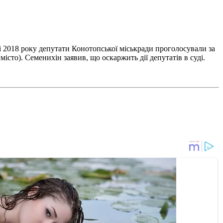
 2018 року депутати Конотопської міськради проголосували за
істо). Семенихін заявив, що оскаржить дії депутатів в суді.