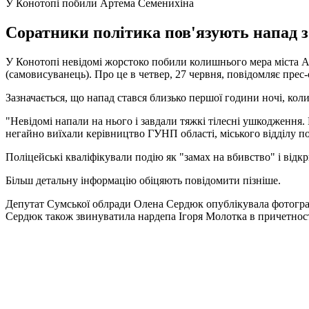
У Конотопі побили Артема Семенихіна
Соратники політика пов'язують напад з 
У Конотопі невідомі жорстоко побили колишнього мера міста А
(самовисуванець). Про це в четвер, 27 червня, повідомляє прес-
Зазначається, що напад стався близько першої години ночі, кол
"Невідомі напали на нього і завдали тяжкі тілесні ушкодження. 
негайно виїхали керівництво ГУНП області, міського відділу по
Поліцейські кваліфікували подію як "замах на вбивство" і від
Більш детальну інформацію обіцяють повідомити пізніше.
Депутат Сумської облради Олена Сердюк опублікувала фотографію
Сердюк також звинуватила нардепа Ігоря Молотка в причетност