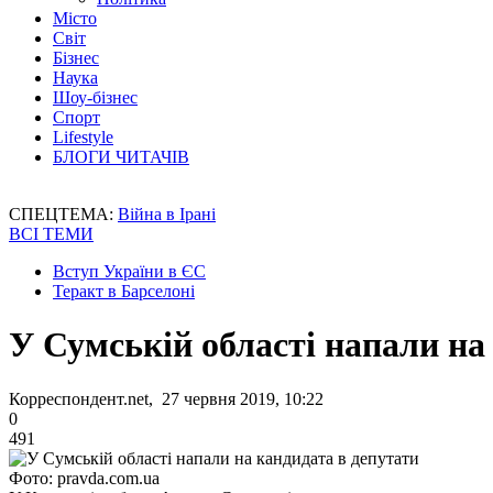
Місто
Світ
Бізнес
Наука
Шоу-бізнес
Спорт
Lifestyle
БЛОГИ ЧИТАЧІВ
СПЕЦТЕМА:
Війна в Ірані
ВСІ ТЕМИ
Вступ України в ЄС
Теракт в Барселоні
У Сумській області напали на
Корреспондент.net, 27 червня 2019, 10:22
0
491
Фото: pravda.com.ua