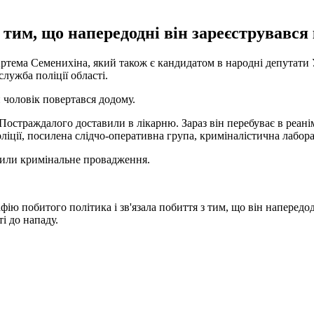
тим, що напередодні він зареєструвався 
ртема Семенихіна, який також є кандидатом в народні депутати
служба поліції області.
и чоловік повертався додому.
Постраждалого доставили в лікарню. Зараз він перебуває в реанім
ліції, посилена слідчо-оперативна група, криміналістична лабор
крили кримінальне провадження.
 побитого політика і зв'язала побиття з тим, що він напередодн
і до нападу.