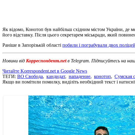
Як відомо, Конотоп був найбільш східним містом України, де 
його відставку. Після цього секретарем міськради, який повинен
Раніше в Запорізькій області
побили і пограбували двох поліце
Новини від
Корреспондент.net
в Telegram. Підписуйтесь на на
Читайте Korrespondent.net в Google News
ТЕГИ:
ВО Свобода
,
кандидат
,
нападение
,
конотоп
,
Сумская 
Якщо ви помітили помилку, виділіть необхідний текст і натисніт