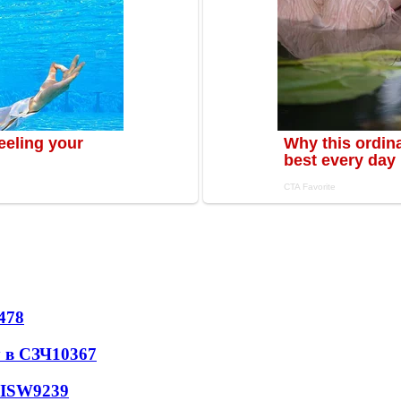
478
 в СЗЧ
10367
 ISW
9239