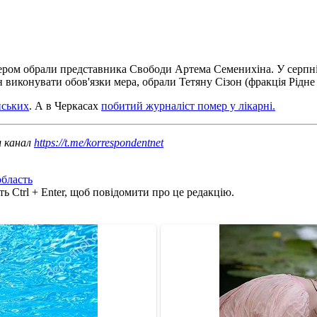
мером обрали представника Свободи Артема Семенихіна. У серпні
 виконувати обов'язки мера, обрали Тетяну Сізон (фракція Рідне м
йських
. А в Черкасах
побитий журналіст помер у лікарні.
ш канал
https://t.me/korrespondentnet
область
ь Ctrl + Enter, щоб повідомити про це редакцію.