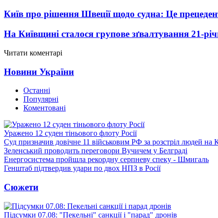
Київ про рішення Швеції щодо судна: Це прецеден
На Київщині сталося групове зґвалтування 21-річ
Читати коментарі
Новини України
Останні
Популярні
Коментовані
Уражено 12 суден тіньового флоту Росії
Суд призначив довічне 11 військовим РФ за розстріл людей на 
Зеленський проводить переговори Вучичем у Белграді
Енергосистема пройшла рекордну серпневу спеку - Шмигаль
Генштаб підтвердив удари по двох НПЗ в Росії
Сюжети
Підсумки 07.08: "Пекельні" санкції і "парад" дронів