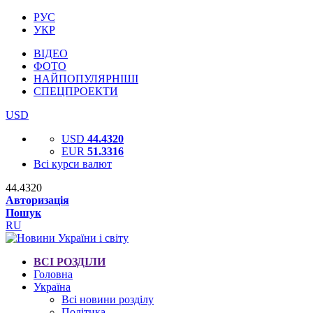
РУС
УКР
ВІДЕО
ФОТО
НАЙПОПУЛЯРНІШІ
СПЕЦПРОЕКТИ
USD
USD
44.4320
EUR
51.3316
Всі курси валют
44.4320
Авторизація
Пошук
RU
ВСІ РОЗДІЛИ
Головна
Україна
Всі новини розділу
Політика