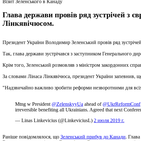
Візит Зеленського в Канаду
Глава держави провів ряд зустрічей з 
Лінкявічюсом.
Президент України Володимир Зеленський провів ряд зустріче
Так, глава держави зустрічався з заступником Генерального д
Крім того, Зеленський розмовляв з міністром закордонних спр
За словами Лінаса Лінкявічюса, президент України запевнив, 
"Надзвичайно важливо зробити реформи незворотними для всіх 
Mtng w President
@ZelenskyyUa
ahead of
@UkrReformConf
irreversible benefiting all Ukrainians. Agreed that next Confer
— Linas Linkevicius (@LinkeviciusL)
2 июля 2019 г.
Раніше повідомлялося, що
Зеленський прибув до Канади
. Глав