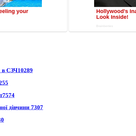
 в СЗЧ
10289
255
т
7574
ної дівчини
7307
30