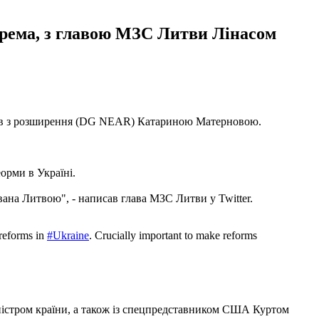
крема, з главою МЗС Литви Лінасом
ворів з розширення (DG NEAR) Катариною Матерновою.
орми в Україні.
ана Литвою", - написав глава МЗС Литви у Twitter.
 reforms in
#Ukraine
. Crucially important to make reforms
міністром країни, а також із спецпредставником США Куртом