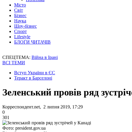
Місто
Світ
Бізнес
Наука
Шоу-бізнес
Спорт
Lifestyle
БЛОГИ ЧИТАЧІВ
СПЕЦТЕМА:
Війна в Ірані
ВСІ ТЕМИ
Вступ України в ЄС
Теракт в Барселоні
Зеленський провів ряд зустріч
Корреспондент.net, 2 липня 2019, 17:29
0
301
Фото: president.gov.ua