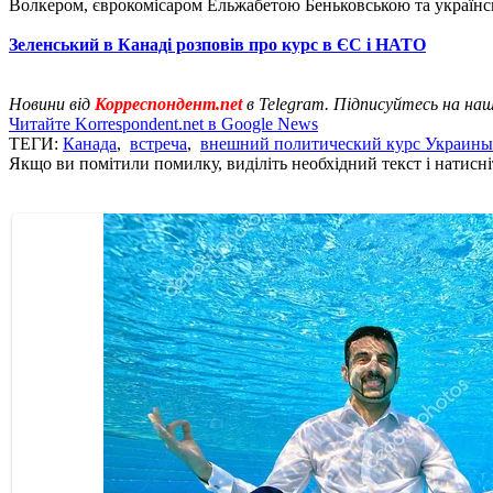
Волкером, єврокомісаром Ельжабетою Беньковською та українс
Зеленський в Канаді розповів про курс в ЄС і НАТО
Новини від
Корреспондент.net
в Telegram. Підписуйтесь на на
Читайте Korrespondent.net в Google News
ТЕГИ:
Канада
,
встреча
,
внешний политический курс Украины
Якщо ви помітили помилку, виділіть необхідний текст і натисніт