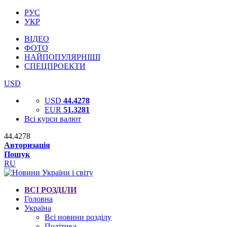
РУС
УКР
ВІДЕО
ФОТО
НАЙПОПУЛЯРНІШІ
СПЕЦПРОЕКТИ
USD
USD
44.4278
EUR
51.3281
Всі курси валют
44.4278
Авторизація
Пошук
RU
ВСІ РОЗДІЛИ
Головна
Україна
Всі новини розділу
Політика