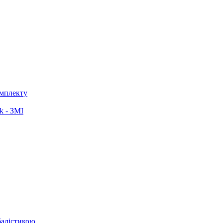
омплекту
k - ЗМІ