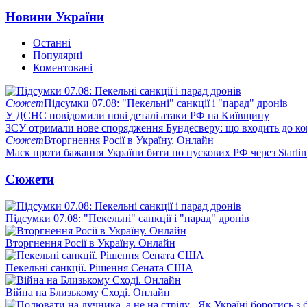
Новини України
Останні
Популярні
Коментовані
Сюжет
Підсумки 07.08: "Пекельні" санкції і "парад" дронів
У ДСНС повідомили нові деталі атаки РФ на Київщину
ЗСУ отримали нове спорядження Бундесверу: що входить до к
Сюжет
Вторгнення Росії в Україну. Онлайн
Маск проти бажання України бити по пускових РФ через Starlin
Сюжети
Підсумки 07.08: "Пекельні" санкції і "парад" дронів
Вторгнення Росії в Україну. Онлайн
Пекельні санкції. Рішення Сената США
Війна на Близькому Сході. Онлайн