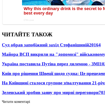
ЧИТАЙТЕ ТАКОЖ
Суд обрав запобіжний захід Стефанішиній
20164
Майора ВСП викрили на "допомозі" військовому
Україна поставила Путіна перед дилемою - ЗМІ
10
Київ про рішення Швеції щодо судна: Це прецеден
На Київщині сталося групове зґвалтування 21-річ
Зеленський зробив заяву про мирні переговори
70
Читати коментарі