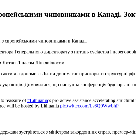
європейськими чиновниками в Канаді. Зо
й з європейськими чиновниками в Канаді.
иректора Генерального директорату з питань сусідства і перего
ав Литви Лінасом Лінкявічюсом.
що активна допомога Литви допомагає прискорити структурні рфе
українців. Домовилися, що наступна конференція буде організов
to reassure of
#Lithuania
’s pro-active assistance accelerating structural
ence will be hosted by Lithuania
pic.twitter.com/Ls6Q9WwbhP
а держави зустрінеться з міністром закордонних справ, прем'єр-