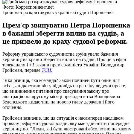
Фото: Корреспондент.net
Гройсман розкритикував українські суди і Порошенка
Прем'єр звинуватив Петра Порошенка
в бажанні зберегти вплив на суддів, а
це призвело до краху судової реформи.
Реформу українського судочинства зруйнувало бажання
керівництва країни зберегти вплив на суддів. Про це в ефірі
телеканалу
1+1
заявив прем'єр-міністр України Володимир
Гройсман, передає
ТСН
.
"Яка різниця, яка команда? Закон повинен бути один для
всіх", - підкреслив він у відповідь на репліку ведучої про те,
що виникнення питання про скасування закону про
люстрацію на другому місяці президентства Володимира
Зеленського кидає тінь на нового главу держави і його
оточення.
Гройсман зазначив, що ця ситуація є насамперед наслідком
провалу реформи судової влади, яку має здійснити попереднє
керівництво. "Люди, які були люстровані абсолютно по закону