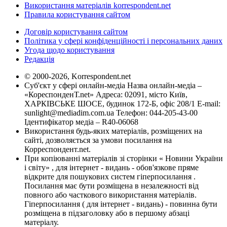
Використання матеріалів korrespondent.net
Правила користування сайтом
Договір користування сайтом
Політика у сфері конфіденційності і персональних даних
Угода щодо користування
Редакція
© 2000-2026, Korrespondent.net
Суб'єкт у сфері онлайн-медіа Назва онлайн-медіа –
«КореспонденТ.net» Адреса: 02091, місто Київ,
ХАРКІВСЬКЕ ШОСЕ, будинок 172-Б, офіс 208/1 E-mail:
sunlight@mediadim.com.ua
Телефон: 044-205-43-00
Ідентифікатор медіа – R40-06068
Використання будь-яких матеріалів, розміщених на
сайті, дозволяється за умови посилання на
Корреспондент.net.
При копіюванні матеріалів зі сторінки « Новини України
і світу» , для інтернет - видань - обов'язкове пряме
відкрите для пошукових систем гіперпосилання .
Посилання має бути розміщена в незалежності від
повного або часткового використання матеріалів.
Гіперпосилання ( для інтернет - видань) - повинна бути
розміщена в підзаголовку або в першому абзаці
матеріалу.