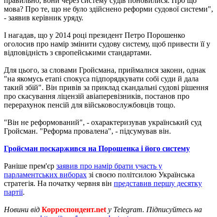
правильно, вони через систему судів поновилися. Про що
мова? Про те, що не було здійснено реформи судової системи",
- заявив керівник уряду.
І нагадав, що у 2014 році президент Петро Порошенко
оголосив про намір змінити судову систему, щоб привести її у
відповідність з європейськими стандартами.
Для цього, за словами Гройсмана, приймалися закони, однак
"на якомусь етапі спокуса підпорядкувати собі суди й дала
такий збій". Він привів за приклад скандальні судові рішення
про скасування ліцензій авіаперевізників, постанов про
перерахунок пенсій для військовослужбовців тощо.
"Він не реформований", - охарактеризував український суд
Гройсман. "Реформа провалена", - підсумував він.
Гройсман поскаржився на Порошенка і його систему
Раніше прем'єр
заявив про намір брати участь у
парламентських виборах
зі своєю політсилою Українська
стратегія. На початку червня він
представив першу десятку
партії
.
Новини від
Корреспондент.net
у Telegram. Підписуйтесь на