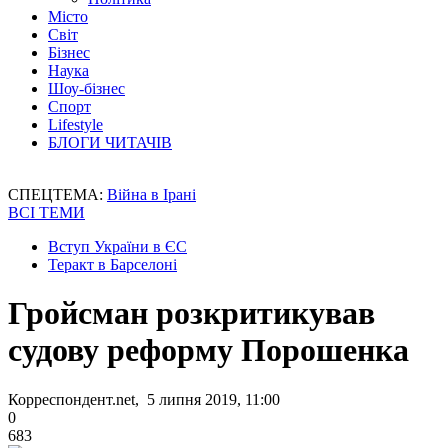
Місто
Світ
Бізнес
Наука
Шоу-бізнес
Спорт
Lifestyle
БЛОГИ ЧИТАЧІВ
СПЕЦТЕМА:
Війна в Ірані
ВСІ ТЕМИ
Вступ України в ЄС
Теракт в Барселоні
Гройсман розкритикував
судову реформу Порошенка
Корреспондент.net, 5 липня 2019, 11:00
0
683