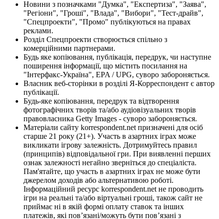
Новини з позначками "Думка", "Експертиза", "Заява",
"Регіони", "Гроші", "Влада", "Вибори", "Тест-драйв",
"Спецпроекти", "Промо" публікуються на правах
реклами.
Розділ Спецпроекти створюється спільно з
комерційними партнерами.
Будь яке копіювання, публікація, передрук, чи наступне
поширення інформації, що містить посилання на
"Інтерфакс-Україна", EPA / UPG, суворо забороняється.
Власник веб-сторінки в розділі Я-Корреспондент є автор
публікації.
Будь-яке копіювання, передрук та відтворення
фотографічних творів та/або аудіовізуальних творів
правовласника Getty Images - суворо забороняється.
Матеріали сайту korrespondent.net призначені для осіб
старше 21 року (21+). Участь в азартних іграх може
викликати ігрову залежність. Дотримуйтесь правил
(принципів) відповідальної гри. При виявленні перших
ознак залежності негайно зверніться до спеціаліста.
Пам'ятайте, що участь в азартних іграх не може бути
джерелом доходів або альтернативою роботі.
Інформаційний ресурс korrespondent.net не проводить
ігри на реальні та/або віртуальні гроші, також сайт не
приймає ні в якій формі оплату ставок та інших
платежів, які пов’язані/можуть бути пов’язані з