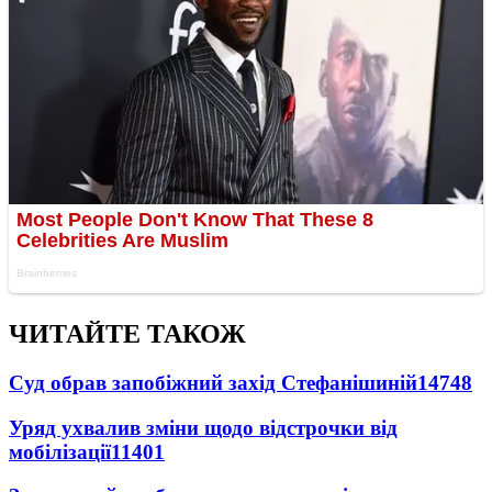
ЧИТАЙТЕ ТАКОЖ
Суд обрав запобіжний захід Стефанішиній
14748
Уряд ухвалив зміни щодо відстрочки від
мобілізації
11401