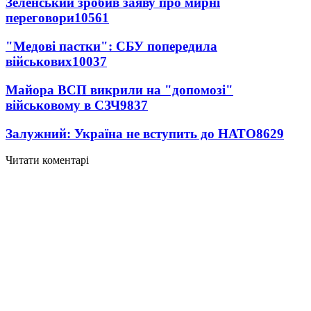
Зеленський зробив заяву про мирні
переговори
10561
"Медові пастки": СБУ попередила
військових
10037
Майора ВСП викрили на "допомозі"
військовому в СЗЧ
9837
Залужний: Україна не вступить до НАТО
8629
Читати коментарі