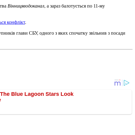
ства
Вінницяводоканал
, а зараз балотується по 11-му
ься конфлікт
.
пників глави СБУ, одного з яких спочатку звільнив з посади