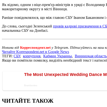
Як відомо, одним з віце-прем'єр-міністрів в уряді є Володими
мажоритарному округу в місті Вінниця.
Раніше повідомлялося, що між главою СБУ Іваном Бакановим і
До слова, сьогодні Зеленський
провів кадрові призначення в С
начальника СБУ на Донбасі.
Новини від
Корреспондент.net
у Telegram. Підписуйтесь на наш 
Читайте Korrespondent.net в Google News
ТЕГИ:
СБУ
,
коррупция
,
Кабмин Украины
,
Винницкая область
Якщо ви помітили помилку, виділіть необхідний текст і натисніт
ЧИТАЙТЕ ТАКОЖ