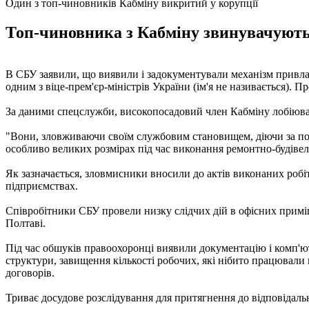
Один з топ-чиновників Кабміну викритий у корупції
Топ-чиновника з Кабміну звинувачують 
В СБУ заявили, що виявили і задокументували механізм привл
одним з віце-прем'єр-міністрів України (ім'я не називається). П
За даними спецслужби, високопосадовий член Кабміну лобіював
"Вони, зловживаючи своїм службовим становищем, діючи за по
особливо великих розмірах під час виконання ремонтно-будівельн
Як зазначається, зловмисники вносили до актів виконаних робіт 
підприємствах.
Співробітники СБУ провели низку слідчих дій в офісних приміщ
Полтаві.
Під час обшуків правоохоронці виявили документацію і комп'ю
структури, завищення кількості робочих, які нібито працювали 
договорів.
Триває досудове розслідування для притягнення до відповідально