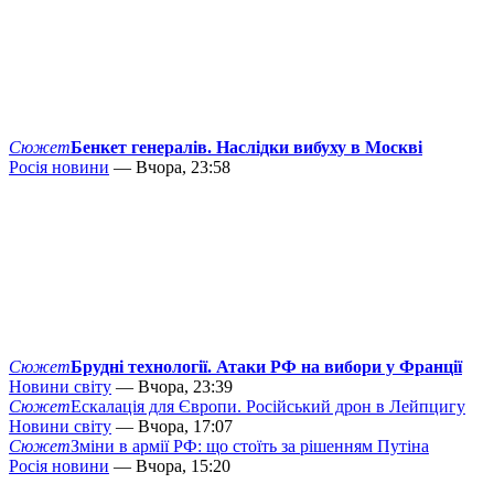
Сюжет
Бенкет генералів. Наслідки вибуху в Москві
Росія новини
— Вчора, 23:58
Сюжет
Брудні технології. Атаки РФ на вибори у Франції
Новини світу
— Вчора, 23:39
Сюжет
Ескалація для Європи. Російський дрон в Лейпцигу
Новини світу
— Вчора, 17:07
Сюжет
Зміни в армії РФ: що стоїть за рішенням Путіна
Росія новини
— Вчора, 15:20