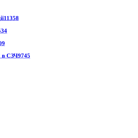
ії
11358
534
09
 в СЗЧ
9745