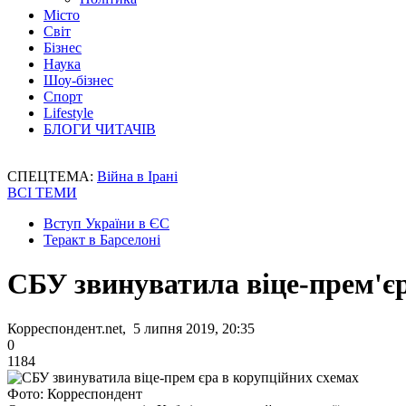
Місто
Світ
Бізнес
Наука
Шоу-бізнес
Спорт
Lifestyle
БЛОГИ ЧИТАЧІВ
СПЕЦТЕМА:
Війна в Ірані
ВСІ ТЕМИ
Вступ України в ЄС
Теракт в Барселоні
СБУ звинуватила віце-прем'єр
Корреспондент.net, 5 липня 2019, 20:35
0
1184
Фото: Корреспондент