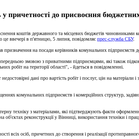
у причетності до присвоєння бюджетних
аснення коштів державного та місцевих бюджетів чиновниками к
ро це ввечері в п'ятницю, 5 липня, повідомляє
прес-служба СБУ
.
 призначення на посади керівників комунальних підприємств до
передньою змовою з приватними підприємцями, які також підкон
их робіт на території області", - йдеться в повідомленні.
недостовірні дані про вартість робіт і послуг, цін на матеріали 
еннях комунальних підприємств і комерційних структур, задіяни
терну техніку з матеріалами, які підтверджують факти оформленн
на об'єктах реконструкції у Вінниці, використання техніки і пр
сті всіх осіб, причетних до створення і реалізації протиправног