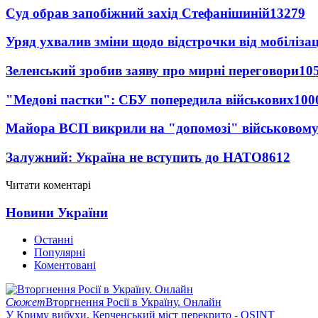
Суд обрав запобіжний захід Стефанішиній
13279
Уряд ухвалив зміни щодо відстрочки від мобілізац
Зеленський зробив заяву про мирні переговори
10
"Медові пастки": СБУ попередила військових
100
Майора ВСП викрили на "допомозі" військовому
Залужний: Україна не вступить до НАТО
8612
Читати коментарі
Новини України
Останні
Популярні
Коментовані
Сюжет
Вторгнення Росії в Україну. Онлайн
У Криму вибухи, Керченський міст перекрито - OSINT