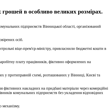
 грошей в особливо великих розмірах.
омунальних підприємств Вінницької області, організований
вірених осіб.
трольні віце-прем'єр-міністру, привласнили бюджетні кошти в
і заробітну плату працівників, фіктивно оформлених на
х у протиправній схемі, розташованих у Вінниці, Києві та
я фіктивних накладних на придбані матеріали через комерційні
ацівників комунальних підприємств без укладення відповідних
о механізму.