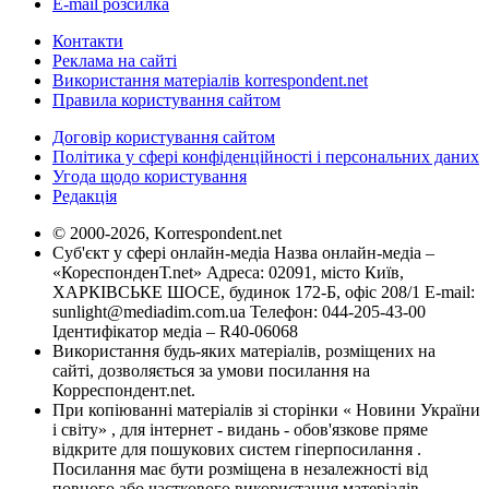
E-mail розсилка
Контакти
Реклама на сайті
Використання матеріалів korrespondent.net
Правила користування сайтом
Договір користування сайтом
Політика у сфері конфіденційності і персональних даних
Угода щодо користування
Редакція
© 2000-2026, Korrespondent.net
Суб'єкт у сфері онлайн-медіа Назва онлайн-медіа –
«КореспонденТ.net» Адреса: 02091, місто Київ,
ХАРКІВСЬКЕ ШОСЕ, будинок 172-Б, офіс 208/1 E-mail:
sunlight@mediadim.com.ua
Телефон: 044-205-43-00
Ідентифікатор медіа – R40-06068
Використання будь-яких матеріалів, розміщених на
сайті, дозволяється за умови посилання на
Корреспондент.net.
При копіюванні матеріалів зі сторінки « Новини України
і світу» , для інтернет - видань - обов'язкове пряме
відкрите для пошукових систем гіперпосилання .
Посилання має бути розміщена в незалежності від
повного або часткового використання матеріалів.