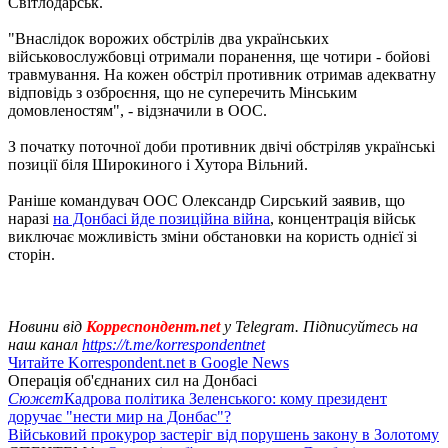
Світлодарськ.
"Внаслідок ворожих обстрілів два українських
військовослужбовці отримали поранення, ще чотири - бойові
травмування. На кожен обстріл противник отримав адекватну
відповідь з озброєння, що не суперечить Мінським
домовленостям", - відзначили в ООС.
З початку поточної доби противник двічі обстріляв українські
позиції біля Широкиного і Хутора Вільний.
Раніше командувач ООС Олександр Сирський заявив, що
наразі
на Донбасі йде позиційна війна
, концентрація військ
виключає можливість зміни обстановки на користь однієї зі
сторін.
Новини від
Корреспондент.net
у Telegram. Підписуйтесь на
наш канал
https://t.me/korrespondentnet
Читайте Korrespondent.net в Google News
Операція об'єднаних сил на Донбасі
Сюжет
Кадрова політика Зеленського: кому президент
доручає "нести мир на Донбас"?
Військовий прокурор застеріг від порушень закону в Золотому