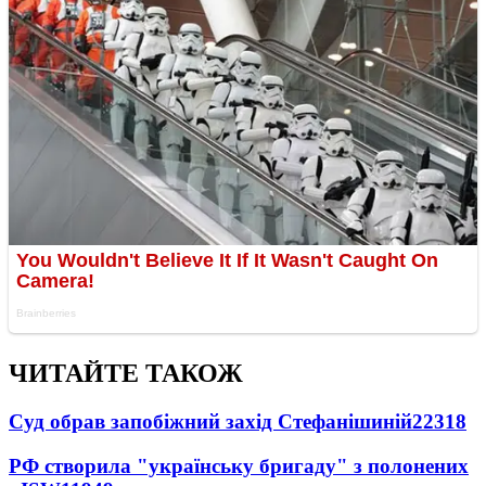
ЧИТАЙТЕ ТАКОЖ
Суд обрав запобіжний захід Стефанішиній
22318
РФ створила "українську бригаду" з полонених