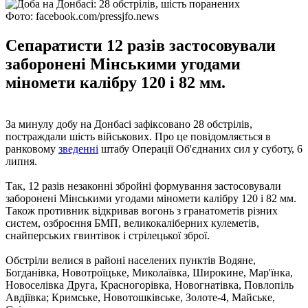
Фото: facebook.com/pressjfo.news
Сепаратисти 12 разів застосовували
заборонені Мінськими угодами
міномети калібру 120 і 82 мм.
За минулу добу на Донбасі зафіксовано 28 обстрілів,
постраждали шість військових. Про це повідомляється в
ранковому
зведенні
штабу Операції Об'єднаних сил у суботу, 6
липня.
Так, 12 разів незаконні збройні формування застосовували
заборонені Мінськими угодами міномети калібру 120 і 82 мм.
Також противник відкривав вогонь з гранатометів різних
систем, озброєння БМП, великокаліберних кулеметів,
снайперських гвинтівок і стрілецької зброї.
Обстріли велися в районі населених пунктів Водяне,
Богданівка, Новотроїцьке, Миколаївка, Широкине, Мар'їнка,
Новоселівка Друга, Красногорівка, Новогнатівка, Повлопіль
Авдіївка; Кримське, Новотошківське, Золоте-4, Майське,