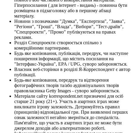
Гіперпосилання ( для інтернет - видань) - повинна бути
розміщена в підзаголовку або в першому абзаці
матеріалу.
Новини з позначками "Думка", "Експертиза", "Заява",
"Регіони", "Гроші", "Влада", "Вибори", "Тест-драйв",
"Спецпроекти", "Промо" публікуються на правах
реклами.
Розділ Спецпроекти створюється спільно з
комерційними партнерами.
Будь яке копіювання, публікація, передрук, чи наступне
поширення інформації, що містить посилання на
"Інтерфакс-Україна", EPA / UPG, суворо забороняється.
Власник веб-сторінки в розділі Я-Корреспондент є автор
публікації.
Будь-яке копіювання, передрук та відтворення
фотографічних творів та/або аудіовізуальних творів
правовласника Getty Images - суворо забороняється.
Матеріали сайту korrespondent.net призначені для осіб
старше 21 року (21+). Участь в азартних іграх може
викликати ігрову залежність. Дотримуйтесь правил
(принципів) відповідальної гри. При виявленні перших
ознак залежності негайно зверніться до спеціаліста.
Пам'ятайте, що участь в азартних іграх не може бути
джерелом доходів або альтернативою роботі.