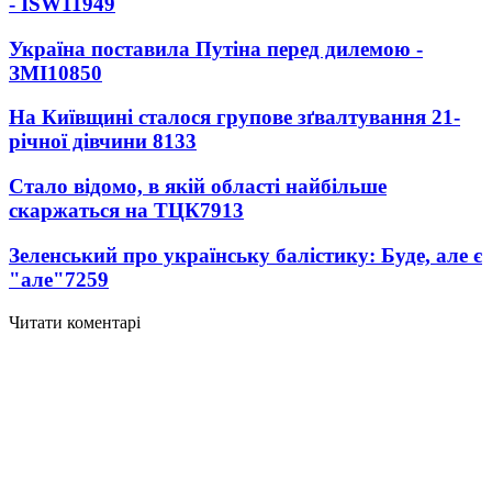
- ISW
11949
Україна поставила Путіна перед дилемою -
ЗМІ
10850
На Київщині сталося групове зґвалтування 21-
річної дівчини
8133
Стало відомо, в якій області найбільше
скаржаться на ТЦК
7913
Зеленський про українську балістику: Буде, але є
"але"
7259
Читати коментарі