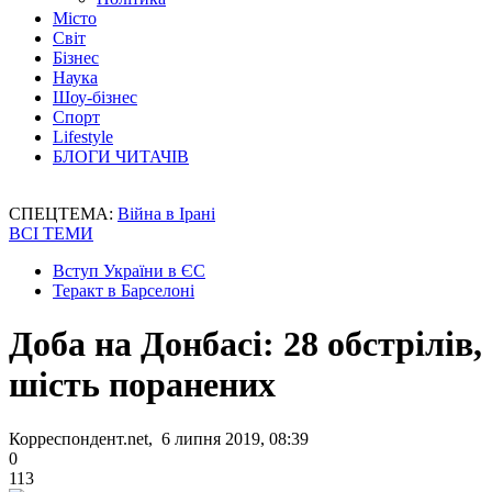
Місто
Світ
Бізнес
Наука
Шоу-бізнес
Спорт
Lifestyle
БЛОГИ ЧИТАЧІВ
СПЕЦТЕМА:
Війна в Ірані
ВСІ ТЕМИ
Вступ України в ЄС
Теракт в Барселоні
Доба на Донбасі: 28 обстрілів,
шість поранених
Корреспондент.net, 6 липня 2019, 08:39
0
113