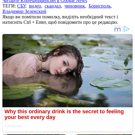
Читайте Korrespondent.net в Google News
ТЕГИ:
СБУ
,
видео
,
скандал
,
чиновник
,
Борисполь
,
Владимир Зеленский
Якщо ви помітили помилку, виділіть необхідний текст і
натисніть Ctrl + Enter, щоб повідомити про це редакцію.