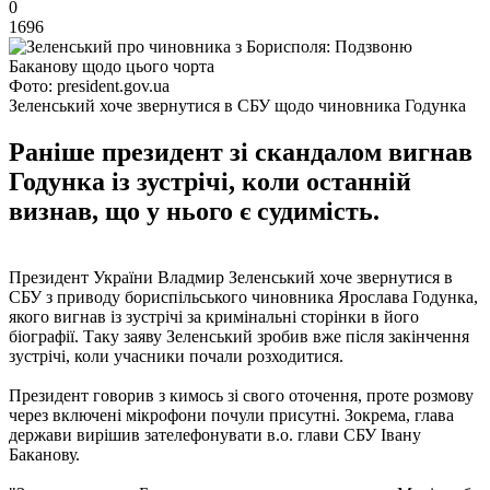
0
1696
Фото: president.gov.ua
Зеленський хоче звернутися в СБУ щодо чиновника Годунка
Раніше президент зі скандалом вигнав
Годунка із зустрічі, коли останній
визнав, що у нього є судимість.
Президент України Владмир Зеленський хоче звернутися в
СБУ з приводу бориспільського чиновника Ярослава Годунка,
якого вигнав із зустрічі за кримінальні сторінки в його
біографії. Таку заяву Зеленський зробив вже після закінчення
зустрічі, коли учасники почали розходитися.
Президент говорив з кимось зі свого оточення, проте розмову
через включені мікрофони почули присутні. Зокрема, глава
держави вирішив зателефонувати в.о. глави СБУ Івану
Баканову.