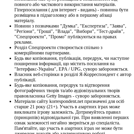
повного або часткового використання матеріалів.
Гіперпосилання ( для інтернет - видань) - повинна бути
розміщена в підзаголовку або в першому абзаці
матеріалу.
Новини з позначками "Думка", "Експертиза", "Заява",
"Регіони", "Гроші", "Влада", "Вибори", "Тест-драйв",
"Спецпроекти", "Промо" публікуються на правах
реклами.
Розділ Спецпроекти створюється спільно з
комерційними партнерами.
Будь яке копіювання, публікація, передрук, чи наступне
поширення інформації, що містить посилання на
"Інтерфакс-Україна", EPA / UPG, суворо забороняється.
Власник веб-сторінки в розділі Я-Корреспондент є автор
публікації.
Будь-яке копіювання, передрук та відтворення
фотографічних творів та/або аудіовізуальних творів
правовласника Getty Images - суворо забороняється.
Матеріали сайту korrespondent.net призначені для осіб
старше 21 року (21+). Участь в азартних іграх може
викликати ігрову залежність. Дотримуйтесь правил
(принципів) відповідальної гри. При виявленні перших
ознак залежності негайно зверніться до спеціаліста.
Пам'ятайте, що участь в азартних іграх не може бути
джерелом доходів або альтернативою роботі.