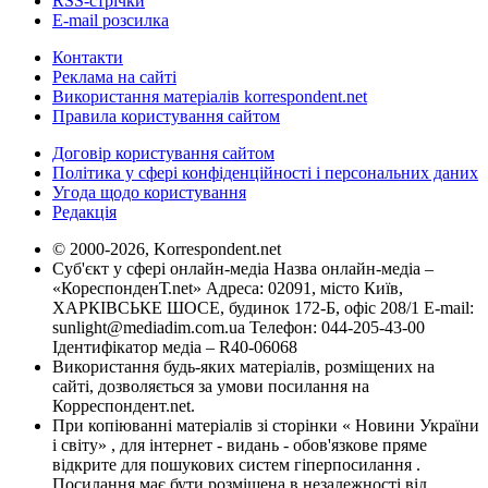
RSS-стрічки
E-mail розсилка
Контакти
Реклама на сайті
Використання матеріалів korrespondent.net
Правила користування сайтом
Договір користування сайтом
Політика у сфері конфіденційності і персональних даних
Угода щодо користування
Редакція
© 2000-2026, Korrespondent.net
Суб'єкт у сфері онлайн-медіа Назва онлайн-медіа –
«КореспонденТ.net» Адреса: 02091, місто Київ,
ХАРКІВСЬКЕ ШОСЕ, будинок 172-Б, офіс 208/1 E-mail:
sunlight@mediadim.com.ua
Телефон: 044-205-43-00
Ідентифікатор медіа – R40-06068
Використання будь-яких матеріалів, розміщених на
сайті, дозволяється за умови посилання на
Корреспондент.net.
При копіюванні матеріалів зі сторінки « Новини України
і світу» , для інтернет - видань - обов'язкове пряме
відкрите для пошукових систем гіперпосилання .
Посилання має бути розміщена в незалежності від