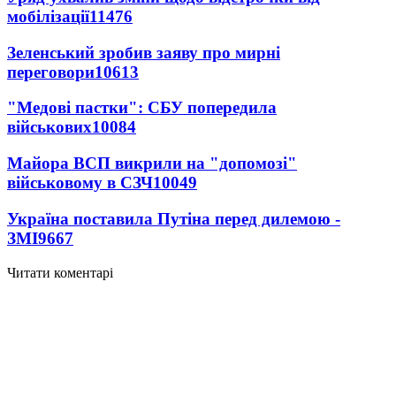
мобілізації
11476
Зеленський зробив заяву про мирні
переговори
10613
"Медові пастки": СБУ попередила
військових
10084
Майора ВСП викрили на "допомозі"
військовому в СЗЧ
10049
Україна поставила Путіна перед дилемою -
ЗМІ
9667
Читати коментарі