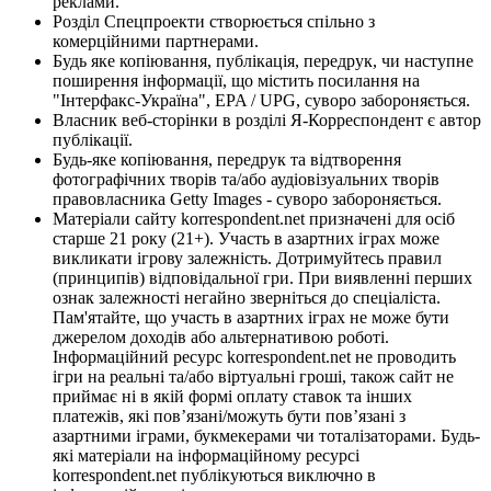
реклами.
Розділ Спецпроекти створюється спільно з
комерційними партнерами.
Будь яке копіювання, публікація, передрук, чи наступне
поширення інформації, що містить посилання на
"Інтерфакс-Україна", EPA / UPG, суворо забороняється.
Власник веб-сторінки в розділі Я-Корреспондент є автор
публікації.
Будь-яке копіювання, передрук та відтворення
фотографічних творів та/або аудіовізуальних творів
правовласника Getty Images - суворо забороняється.
Матеріали сайту korrespondent.net призначені для осіб
старше 21 року (21+). Участь в азартних іграх може
викликати ігрову залежність. Дотримуйтесь правил
(принципів) відповідальної гри. При виявленні перших
ознак залежності негайно зверніться до спеціаліста.
Пам'ятайте, що участь в азартних іграх не може бути
джерелом доходів або альтернативою роботі.
Інформаційний ресурс korrespondent.net не проводить
ігри на реальні та/або віртуальні гроші, також сайт не
приймає ні в якій формі оплату ставок та інших
платежів, які пов’язані/можуть бути пов’язані з
азартними іграми, букмекерами чи тоталізаторами. Будь-
які матеріали на інформаційному ресурсі
korrespondent.net публікуються виключно в