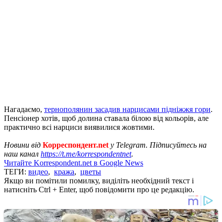
Нагадаємо,
тернополянин засадив нарцисами підніжжя гори
.
Пенсіонер хотів, щоб долина ставала білою від кольорів, але
практично всі нарциси виявилися жовтими.
Новини від
Корреспондент.net
у Telegram. Підписуйтесь на
наш канал
https://t.me/korrespondentnet
.
Читайте Korrespondent.net в Google News
ТЕГИ:
видео
,
кража
,
цветы
Якщо ви помітили помилку, виділіть необхідний текст і
натисніть Ctrl + Enter, щоб повідомити про це редакцію.