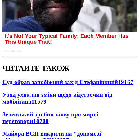
ЧИТАЙТЕ ТАКОЖ
Суд обрав запобіжний захід Стефанішиній
19167
Уряд ухвалив зміни щодо відстрочки від
мобілізації
11579
Зеленський зробив заяву про мирні
переговори
10700
Майора ВСП викрили на "допомозі"