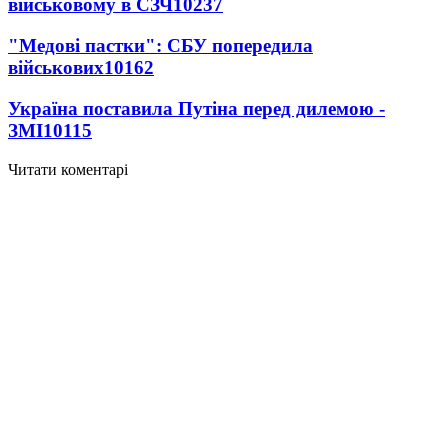
військовому в СЗЧ
10237
"Медові пастки": СБУ попередила
військових
10162
Україна поставила Путіна перед дилемою -
ЗМІ
10115
Читати коментарі