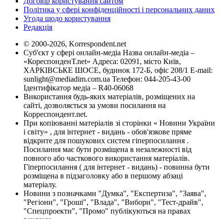
Договір користування сайтом
Політика у сфері конфіденційності і персональних даних
Угода щодо користування
Редакція
© 2000-2026, Korrespondent.net
Суб'єкт у сфері онлайн-медіа Назва онлайн-медіа –
«КореспонденТ.net» Адреса: 02091, місто Київ,
ХАРКІВСЬКЕ ШОСЕ, будинок 172-Б, офіс 208/1 E-mail:
sunlight@mediadim.com.ua
Телефон: 044-205-43-00
Ідентифікатор медіа – R40-06068
Використання будь-яких матеріалів, розміщених на
сайті, дозволяється за умови посилання на
Корреспондент.net.
При копіюванні матеріалів зі сторінки « Новини України
і світу» , для інтернет - видань - обов'язкове пряме
відкрите для пошукових систем гіперпосилання .
Посилання має бути розміщена в незалежності від
повного або часткового використання матеріалів.
Гіперпосилання ( для інтернет - видань) - повинна бути
розміщена в підзаголовку або в першому абзаці
матеріалу.
Новини з позначками "Думка", "Експертиза", "Заява",
"Регіони", "Гроші", "Влада", "Вибори", "Тест-драйв",
"Спецпроекти", "Промо" публікуються на правах