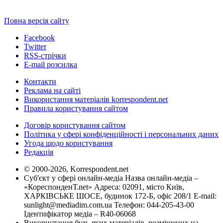
Повна версія сайту
Facebook
Twitter
RSS-стрічки
E-mail розсилка
Контакти
Реклама на сайті
Використання матеріалів korrespondent.net
Правила користування сайтом
Договір користування сайтом
Політика у сфері конфіденційності і персональних даних
Угода щодо користування
Редакція
© 2000-2026, Korrespondent.net
Суб'єкт у сфері онлайн-медіа Назва онлайн-медіа –
«КореспонденТ.net» Адреса: 02091, місто Київ,
ХАРКІВСЬКЕ ШОСЕ, будинок 172-Б, офіс 208/1 E-mail:
sunlight@mediadim.com.ua
Телефон: 044-205-43-00
Ідентифікатор медіа – R40-06068
Використання будь-яких матеріалів, розміщених на