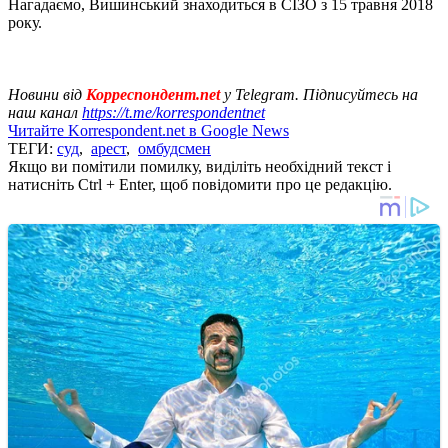
Нагадаємо, Вишинський знаходиться в СІЗО з 15 травня 2018
року.
Новини від
Корреспондент.net
у Telegram. Підписуйтесь на
наш канал
https://t.me/korrespondentnet
Читайте Korrespondent.net в Google News
ТЕГИ:
суд
,
арест
,
омбудсмен
Якщо ви помітили помилку, виділіть необхідний текст і
натисніть Ctrl + Enter, щоб повідомити про це редакцію.