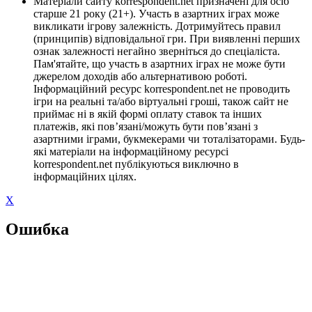
Матеріали сайту korrespondent.net призначені для осіб
старше 21 року (21+). Участь в азартних іграх може
викликати ігрову залежність. Дотримуйтесь правил
(принципів) відповідальної гри. При виявленні перших
ознак залежності негайно зверніться до спеціаліста.
Пам'ятайте, що участь в азартних іграх не може бути
джерелом доходів або альтернативою роботі.
Інформаційний ресурс korrespondent.net не проводить
ігри на реальні та/або віртуальні гроші, також сайт не
приймає ні в якій формі оплату ставок та інших
платежів, які пов’язані/можуть бути пов’язані з
азартними іграми, букмекерами чи тоталізаторами. Будь-
які матеріали на інформаційному ресурсі
korrespondent.net публікуються виключно в
інформаційних цілях.
X
Ошибка