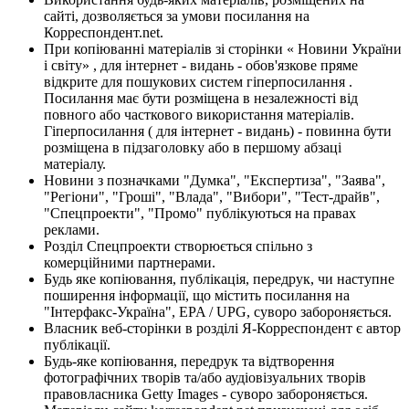
сайті, дозволяється за умови посилання на
Корреспондент.net.
При копіюванні матеріалів зі сторінки « Новини України
і світу» , для інтернет - видань - обов'язкове пряме
відкрите для пошукових систем гіперпосилання .
Посилання має бути розміщена в незалежності від
повного або часткового використання матеріалів.
Гіперпосилання ( для інтернет - видань) - повинна бути
розміщена в підзаголовку або в першому абзаці
матеріалу.
Новини з позначками "Думка", "Експертиза", "Заява",
"Регіони", "Гроші", "Влада", "Вибори", "Тест-драйв",
"Спецпроекти", "Промо" публікуються на правах
реклами.
Розділ Спецпроекти створюється спільно з
комерційними партнерами.
Будь яке копіювання, публікація, передрук, чи наступне
поширення інформації, що містить посилання на
"Інтерфакс-Україна", EPA / UPG, суворо забороняється.
Власник веб-сторінки в розділі Я-Корреспондент є автор
публікації.
Будь-яке копіювання, передрук та відтворення
фотографічних творів та/або аудіовізуальних творів
правовласника Getty Images - суворо забороняється.