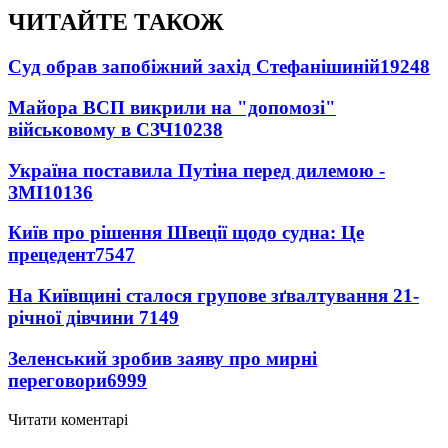
ЧИТАЙТЕ ТАКОЖ
Суд обрав запобіжний захід Стефанішиній
19248
Майора ВСП викрили на "допомозі"
військовому в СЗЧ
10238
Україна поставила Путіна перед дилемою -
ЗМІ
10136
Київ про рішення Швеції щодо судна: Це
прецедент
7547
На Київщині сталося групове зґвалтування 21-
річної дівчини
7149
Зеленський зробив заяву про мирні
переговори
6999
Читати коментарі